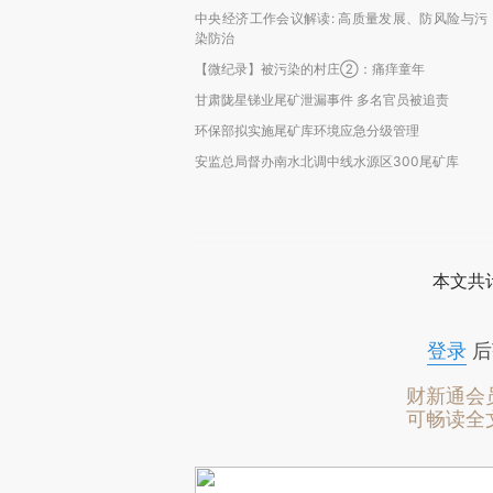
中央经济工作会议解读: 高质量发展、防风险与污
染防治
【微纪录】被污染的村庄②：痛痒童年
甘肃陇星锑业尾矿泄漏事件 多名官员被追责
环保部拟实施尾矿库环境应急分级管理
安监总局督办南水北调中线水源区300尾矿库
本文共计
登录
后
财新通会
可畅读全