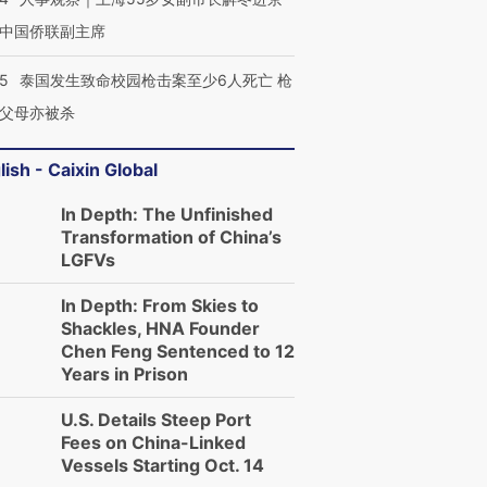
中国侨联副主席
45
泰国发生致命校园枪击案至少6人死亡 枪
父母亦被杀
lish - Caixin Global
In Depth: The Unfinished
Transformation of China’s
LGFVs
In Depth: From Skies to
Shackles, HNA Founder
Chen Feng Sentenced to 12
Years in Prison
U.S. Details Steep Port
Fees on China-Linked
Vessels Starting Oct. 14