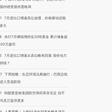
检体内含3种
度Z世代 用街头抗争将教
机”？难民潮撕裂西班牙
秘鲁纳斯
国内锂资源供需格局
育部长拱下台
飞地休达
13人遇难
1
7月进出口增速高位放缓，价格驱动还能
多久
进第四届链博
【商旅对话】华住集团
8
央行7月继续增持近20吨黄金 累计储备超
技“链”接产
【特别呈现】寻找100种
CFO：不靠规模取胜，华
【特别呈
600万盎司
有意思的生活方式·第三对
住三大增长引擎是什么？
有意思的
5
7月进出口增速从高位略有回落 涨价动力
持续？
07
下周前瞻：生态环境法典施行；巴西总统
进入竞选阶段
1
特朗普坚称美国防空弹药库存充足 但不
乌克兰提供更多
24
人事观察｜上海55岁女副市长解冬进京