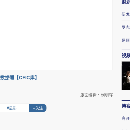
财
伍戈
罗志
易峘
视
数据通【CEIC库】
版面编辑：刘明晖
博
#显影
+关注
唐涯