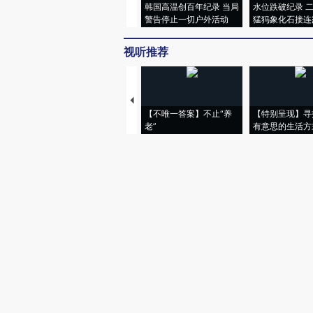
韩国高温创百年纪录 当局
水位跌破纪录 
警告停止一切户外活动
猛犸象化石接连
视听推荐
【不唯一答案】不止“养
【特别呈现】寻
老”
有意思的生活方