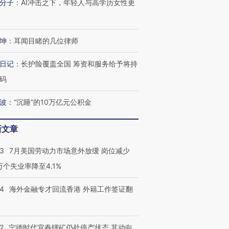
分子
：
AI冲击之下，年轻人与高学历女性更
坤
：
耳闻目睹的几位律师
日记
：
长护险覆盖全国 筹资和服务给予将持
码
波
：
“沉睡”的10万亿元公积金
新文章
43
7月美国劳动力市场意外放缓 岗位减少
3万个失业率降至4.1%
14
海外金融专才回流香港 外籍工作签证翻
跨国走私7万
视线｜被称为“蟑螂”的印
视线｜“入侵”还是“人道危
2
宁德时代宜春锂矿仍处停产状态 其动向