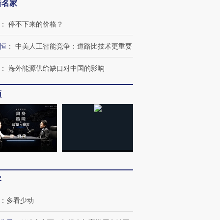
新名家
：
停不下来的价格？
恒
：
中美人工智能竞争：道路比技术更重要
：
海外能源供给缺口对中国的影响
频
客
：
多看少动