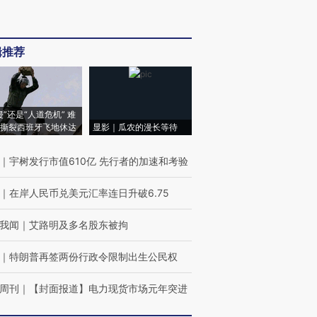
辑推荐
侵”还是“人道危机” 难
撕裂西班牙飞地休达
显影｜瓜农的漫长等待
｜
宇树发行市值610亿 先行者的加速和考验
｜
在岸人民币兑美元汇率连日升破6.75
我闻
｜
艾路明及多名股东被拘
｜
特朗普再签两份行政令限制出生公民权
周刊
｜
【封面报道】电力现货市场元年突进