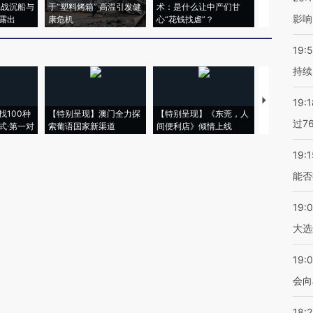
二战沉船与
于“塑料烤箱” 高温引发健
术：是什么让中产们甘
粒摇头丸 尿
影响
露出
康危机
心“花钱找虐”？
毒品
19:5
持续
【推广】走
19:1
找100种
【特别呈现】澳门全力探
【特别呈现】《东莞，人
会，让数智科
过7
式·第一对
索葡语国家新渠道
间便利店》倾情上线
业
19:1
能否
19:
大选
19:0
会向
18: