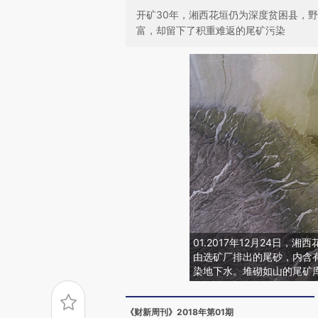
开矿30年，湘西花垣仍为深度贫困县，
富，却留下了积重难返的尾矿污染
01.2017年12月24日
由选矿厂排出的尾砂，内含
染地下水。堆砌如山的尾矿
《财新周刊》2018年第01期