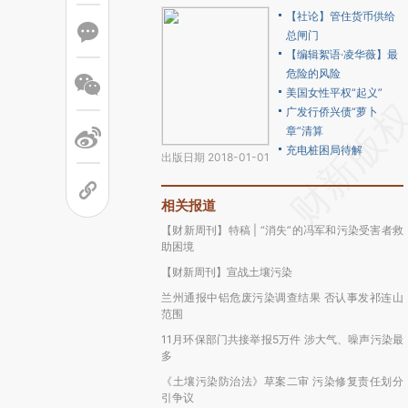
【社论】管住货币供给
总闸门
【编辑絮语·凌华薇】最
危险的风险
美国女性平权“起义”
广发行侨兴债“萝卜
章”清算
充电桩困局待解
出版日期 2018-01-01
相关报道
【财新周刊】特稿 | “消失”的冯军和污染受害者救
助困境
【财新周刊】宣战土壤污染
兰州通报中铝危废污染调查结果 否认事发祁连山
范围
11月环保部门共接举报5万件 涉大气、噪声污染最
多
《土壤污染防治法》草案二审 污染修复责任划分
引争议