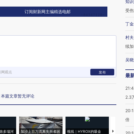
知识
受伤
订阅财新网主编精选电邮
丁金
村夫
续加
吴晓
新网观点
发布
最
21:
本篇文章暂无评论
2.
20:
倍
致多瑙河
加沙上百万流离失所者困
视线｜HYROX的吸金
马航飞行员
20:1