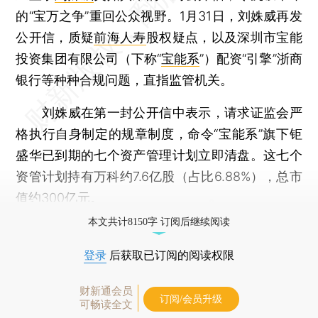
的“宝万之争”重回公众视野。1月31日，刘姝威再发
公开信，质疑
前海人寿
股权疑点，以及深圳市宝能
投资集团有限公司（下称“
宝能系
”）配资“引擎”浙商
银行等种种合规问题，直指监管机关。
刘姝威在第一封公开信中表示，请求证监会严
格执行自身制定的规章制度，命令“宝能系”旗下钜
盛华已到期的七个资产管理计划立即清盘。这七个
资管计划持有万科约7.6亿股（占比6.88%），总市
值约300亿元。
本文共计8150字 订阅后继续阅读
登录
后获取已订阅的阅读权限
财新通会员
订阅/会员升级
可畅读全文