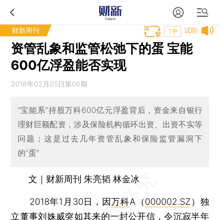
财新周刊
试听
T中
资管乱象和监管松弛下的蛋 宝能
600亿浮盈能否实现
2018年02月05日第06期
“宝能系”持股万科600亿元浮盈背后，资金来自银行
理财巨额配资，涉及保险机构循环出资、出资不实等
问题；这是过去几年资管乱象和保险监管漏洞下
的“蛋”
文｜财新周刊 朱亮韬 林金冰
2018年1月30日，因
万科
A（
000002.SZ
）独
立董事
刘姝威
突如其来的一封公开信，令沉寂半年