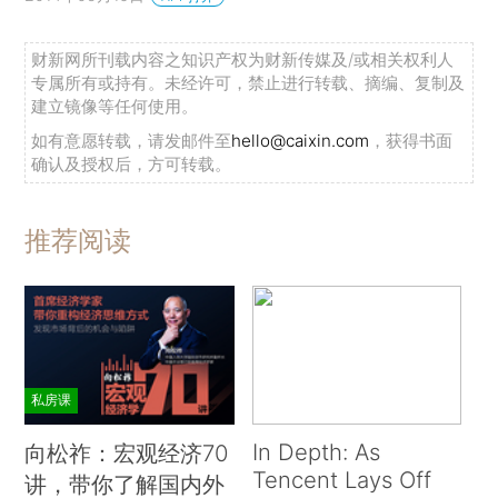
财新网所刊载内容之知识产权为财新传媒及/或相关权利人
专属所有或持有。未经许可，禁止进行转载、摘编、复制及
建立镜像等任何使用。
如有意愿转载，请发邮件至
hello@caixin.com
，获得书面
确认及授权后，方可转载。
推荐阅读
私房课
In Depth: As
向松祚：宏观经济70
Tencent Lays Off
讲，带你了解国内外