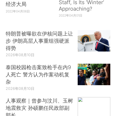
Staff, Is Its ‘Winter’
经济大局
Approaching?
2022年04月06日
2022年04月01日
特朗普被曝欲在伊核问题上让
步 伊朗高层人事重组强硬派
得势
2026年08月10日
泰国校园枪击案致枪手在内9
人死亡 警方认为作案动机复
杂
2026年08月10日
人事观察｜曾参与汶川、玉树
地震救灾 孙硕鹏任民政部副
部长