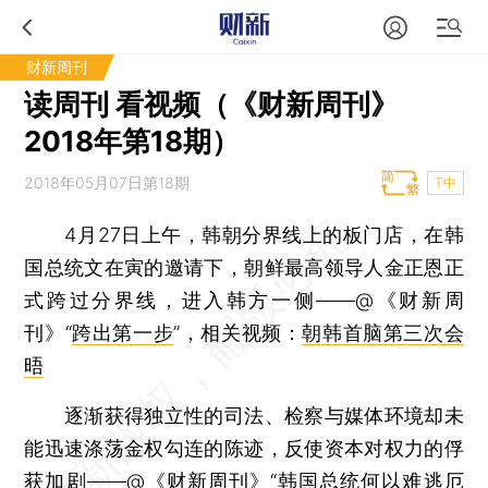
财新周刊
读周刊 看视频（《财新周刊》
2018年第18期）
2018年05月07日第18期
T中
4月27日上午，韩朝分界线上的板门店，在韩
国总统文在寅的邀请下，朝鲜最高领导人金正恩正
式跨过分界线，进入韩方一侧——@《财新周
刊》“
跨出第一步
”，相关视频：
朝韩首脑第三次会
晤
逐渐获得独立性的司法、检察与媒体环境却未
能迅速涤荡金权勾连的陈迹，反使资本对权力的俘
获加剧——@《财新周刊》“
韩国总统何以难逃厄