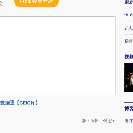
订阅/会员升级
财
文
伍戈
罗志
易峘
视
数据通【CEIC库】
博
版面编辑：张翔宇
唐涯