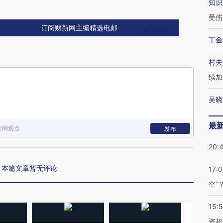
知识
受伤
订阅财新网主编精选电邮
丁金
村夫
续加
吴晓
最
新网观点
发布
20:
本篇文章暂无评论
17:
空”
15:
资超