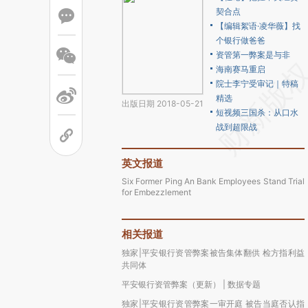
契合点
【编辑絮语·凌华薇】找
个银行做爸爸
资管第一弊案是与非
海南赛马重启
院士李宁受审记｜特稿
精选
出版日期 2018-05-21
短视频三国杀：从口水
战到超限战
英文报道
Six Former Ping An Bank Employees Stand Trial
for Embezzlement
相关报道
独家|平安银行资管弊案被告集体翻供 检方指利益
共同体
平安银行资管弊案（更新） | 数据专题
独家|平安银行资管弊案一审开庭 被告当庭否认指