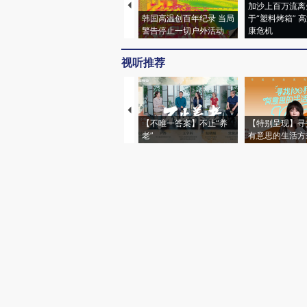
加沙上百万流离
韩国高温创百年纪录 当局
于“塑料烤箱” 
警告停止一切户外活动
康危机
视听推荐
【不唯一答案】不止“养
【特别呈现】寻
老”
有意思的生活方