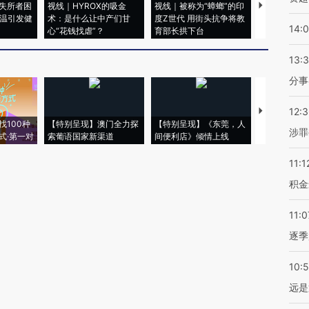
失所者困
视线｜HYROX的吸金
视线｜被称为“蟑螂”的印
视线｜“入侵
高温引发健
术：是什么让中产们甘
度Z世代 用街头抗争将教
机”？难民潮
14:
心“花钱找虐”？
育部长拱下台
飞地休达
13:
分事
12:
【推广】走
找100种
【特别呈现】澳门全力探
【特别呈现】《东莞，人
会，让数智科
涉罪
式·第一对
索葡语国家新渠道
间便利店》倾情上线
业
11:1
积金
11:0
逐季
10:
远是