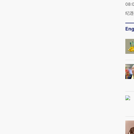
08:
纪违
Eng