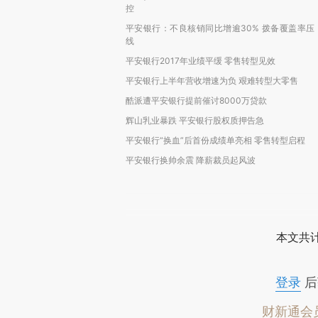
控
平安银行：不良核销同比增逾30% 拨备覆盖率压
线
平安银行2017年业绩平缓 零售转型见效
平安银行上半年营收增速为负 艰难转型大零售
酷派遭平安银行提前催讨8000万贷款
辉山乳业暴跌 平安银行股权质押告急
平安银行“换血”后首份成绩单亮相 零售转型启程
平安银行换帅余震 降薪裁员起风波
本文共计
登录
后
财新通会