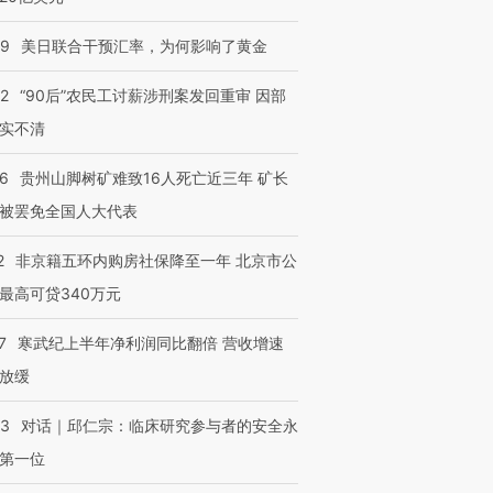
”还是“人道危
湖北宜昌局部短时降雨
哈尔滨遭遇短时极端强降
撕裂西班牙
128毫米 紧急转移近
雨 3小时累计雨量超80毫
秘鲁纳斯
09
美日联合干预汇率，为何影响了黄金
4000人
米
13人遇难
32
“90后”农民工讨薪涉刑案发回重审 因部
实不清
36
贵州山脚树矿难致16人死亡近三年 矿长
进第四届链博
【商旅对话】华住集团
技“链”接产
【特别呈现】寻找100种
CFO：不靠规模取胜，华
【特别呈
被罢免全国人大代表
有意思的生活方式·第三对
住三大增长引擎是什么？
有意思的
2
非京籍五环内购房社保降至一年 北京市公
最高可贷340万元
7
寒武纪上半年净利润同比翻倍 营收增速
放缓
53
对话｜邱仁宗：临床研究参与者的安全永
第一位