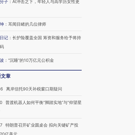
分子
：
AI冲击之下，年轻人与高学历女性更
坤
：
耳闻目睹的几位律师
日记
：
长护险覆盖全国 筹资和服务给予将持
码
波
：
“沉睡”的10万亿元公积金
新文章
46
离岸信托90天补税窗口期疑问
00
普渡机器人如何平衡“脚踏实地”与“仰望星
？
57
特朗普召开矿业圆桌会 拟向关键矿产投
20亿美元