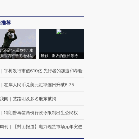
辑推荐
侵”还是“人道危机” 难
撕裂西班牙飞地休达
显影｜瓜农的漫长等待
｜
宇树发行市值610亿 先行者的加速和考验
｜
在岸人民币兑美元汇率连日升破6.75
我闻
｜
艾路明及多名股东被拘
｜
特朗普再签两份行政令限制出生公民权
周刊
｜
【封面报道】电力现货市场元年突进