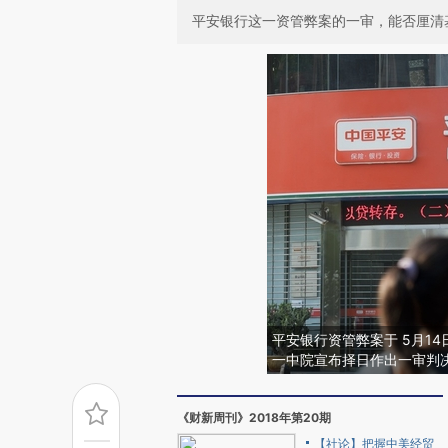
平安银行这一资管弊案的一审，能否厘清
平安银行资管弊案于 5月1
一中院宣布择日作出一审判
《财新周刊》2018年第20期
【社论】把握中美经贸