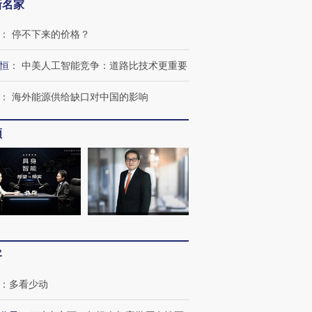
新名家
：
停不下来的价格？
恒
：
中美人工智能竞争：道路比技术更重要
：
海外能源供给缺口对中国的影响
频
客
：
多看少动