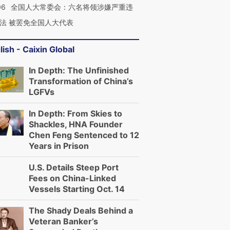
06
全国人大常委会：六名将领涉嫌严重违
法 被罢免全国人大代表
lish - Caixin Global
In Depth: The Unfinished
Transformation of China’s
LGFVs
In Depth: From Skies to
Shackles, HNA Founder
Chen Feng Sentenced to 12
Years in Prison
U.S. Details Steep Port
Fees on China-Linked
Vessels Starting Oct. 14
The Shady Deals Behind a
Veteran Banker’s