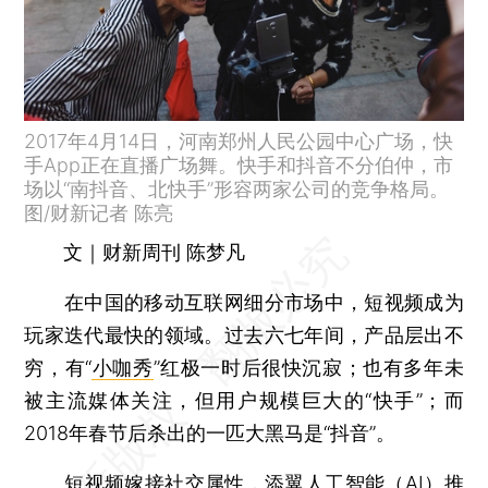
2017年4月14日，河南郑州人民公园中心广场，快
手App正在直播广场舞。快手和抖音不分伯仲，市
场以“南抖音、北快手”形容两家公司的竞争格局。
图/财新记者 陈亮
文｜财新周刊 陈梦凡
在中国的移动互联网细分市场中，短视频成为
玩家迭代最快的领域。过去六七年间，产品层出不
穷，有“
小咖秀
”红极一时后很快沉寂；也有多年未
被主流媒体关注，但用户规模巨大的“快手”；而
2018年春节后杀出的一匹大黑马是“抖音”。
短视频嫁接社交属性，添翼人工智能（AI）推