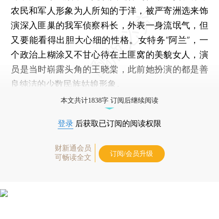
农民和军人形象为人所知的于洋，被严寄洲选来饰
演深入匪巢的我军侦察科长，外表一身流氓气，但
又要能看得出胆大心细的性格。女特务“阿兰”，一
个政治上糊涂又不甘心待在土匪窝的美貌女人，演
员是当时崭露头角的王晓棠，此前她扮演的都是善
良纯洁的少数民族姑娘形象。
本文共计1838字 订阅后继续阅读
登录
后获取已订阅的阅读权限
财新通会员
订阅/会员升级
可畅读全文