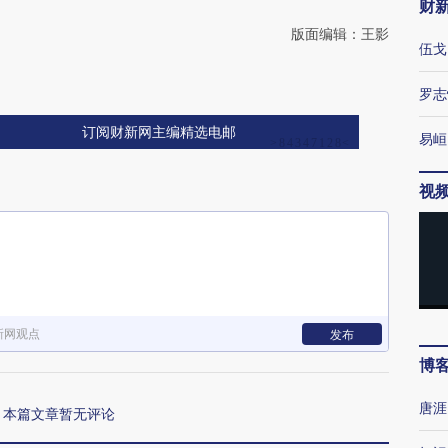
财
版面编辑：王影
伍戈
罗志
订阅财新网主编精选电邮
易峘
视
新网观点
发布
博
唐涯
本篇文章暂无评论