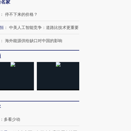
新名家
：
停不下来的价格？
恒
：
中美人工智能竞争：道路比技术更重要
：
海外能源供给缺口对中国的影响
频
客
：
多看少动