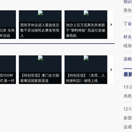
知识
受伤
丁金
西班牙休达进入紧急状态
加沙上百万流离失所者困
视线｜HYR
纪录 当局
数千非法移民从摩洛哥闯
于“塑料烤箱” 高温引发健
术：是什么
外活动
入
康危机
心“花钱找虐
村夫
续加
吴晓
【推广】走
最
找100种
【特别呈现】澳门全力探
【特别呈现】《东莞，人
会，让数智科
式·第一对
索葡语国家新渠道
间便利店》倾情上线
业
13:
央政
12:1
多国
达成