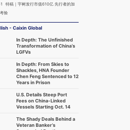
51
特稿｜宇树发行市值610亿 先行者的加
考验
lish - Caixin Global
In Depth: The Unfinished
Transformation of China’s
LGFVs
In Depth: From Skies to
Shackles, HNA Founder
Chen Feng Sentenced to 12
Years in Prison
U.S. Details Steep Port
Fees on China-Linked
Vessels Starting Oct. 14
The Shady Deals Behind a
Veteran Banker’s