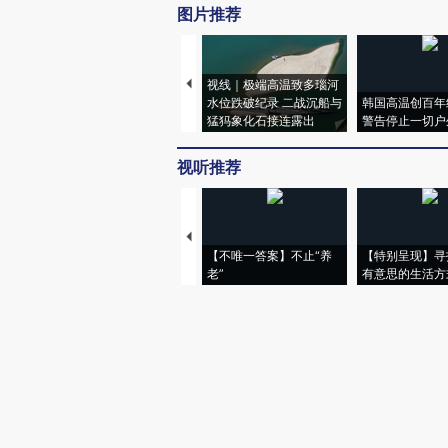
图片推荐
视线｜极端高温致多瑙河
水位跌破纪录 二战沉船与
韩国高温创百年
猛犸象化石接连露出
警告停止一切户
视听推荐
【不唯一答案】不止“养
【特别呈现】寻
老”
有意思的生活方