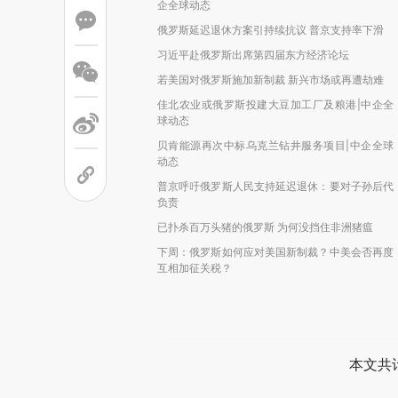
企全球动态
俄罗斯延迟退休方案引持续抗议 普京支持率下滑
习近平赴俄罗斯出席第四届东方经济论坛
若美国对俄罗斯施加新制裁 新兴市场或再遭劫难
佳北农业或俄罗斯投建大豆加工厂及粮港|中企全
球动态
贝肯能源再次中标乌克兰钻井服务项目|中企全球
动态
普京呼吁俄罗斯人民支持延迟退休：要对子孙后代
负责
已扑杀百万头猪的俄罗斯 为何没挡住非洲猪瘟
下周：俄罗斯如何应对美国新制裁？中美会否再度
互相加征关税？
本文共计