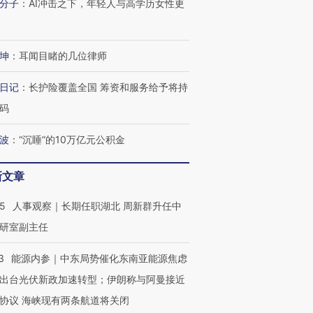
分子
：
AI冲击之下，年轻人与高学历女性更
坤
：
耳闻目睹的几位律师
OX的吸金
马航飞行员跨国走私7万
视线｜被称为“蟑螂”的印
让中产们甘
粒摇头丸 尿检体内含3种
度Z世代 用街头抗争将教
秘鲁纳斯
”？
毒品
育部长拱下台
13人遇难
日记
：
长护险覆盖全国 筹资和服务给予将持
码
波
：
“沉睡”的10万亿元公积金
进第四届链博
【商旅对话】华住集团
新文章
技“链”接产
【特别呈现】寻找100种
CFO：不靠规模取胜，华
【特别呈
有意思的生活方式·第三对
住三大增长引擎是什么？
有意思的
25
人事观察｜长期任职湖北 周新群升任中
研室副主任
3
能源内参｜中东局势催化东南亚能源焦虑
出台光伏新政加速转型；伊朗称与阿曼接近
协议 海峡现有两条航道将关闭