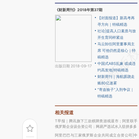
《财新周刊》2018年第37期
【封面报道】新高考再
寻方向｜特稿精选
社论|提高人口素质与放
开生育同样紧迫
马云卸任阿里董事局主
席 可他仍然是核心｜特
稿精选
中国式ABS乱象 或成违
出版日期 2018-09-17
约高发地|特稿精选
财新周刊｜海航蹊跷走
账80亿迷雾
“寄血验子”入刑争议｜
特稿精选
相关报道
T早报｜腾讯旗下三款棋牌类游戏退市；阿里联手
俄罗斯企业设合资公司；网易严选试水入驻拼多多
阿里巴巴与三家俄罗斯企业共同成立合资公司|中