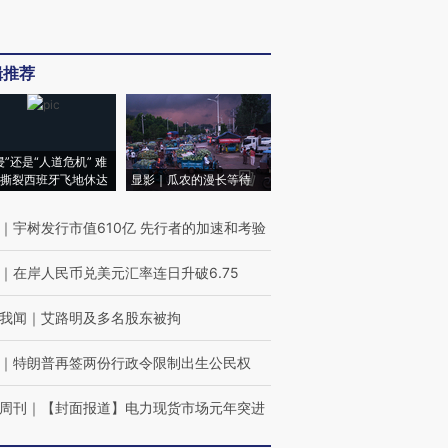
辑推荐
侵”还是“人道危机” 难
撕裂西班牙飞地休达
显影｜瓜农的漫长等待
｜
宇树发行市值610亿 先行者的加速和考验
｜
在岸人民币兑美元汇率连日升破6.75
我闻
｜
艾路明及多名股东被拘
｜
特朗普再签两份行政令限制出生公民权
周刊
｜
【封面报道】电力现货市场元年突进