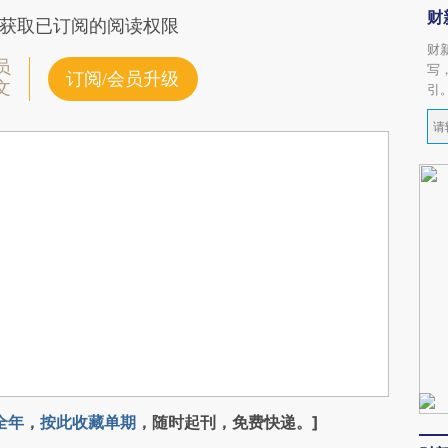
财
获取已订阅的阅读权限
财
员
写
订阅/会员升级
文
引
全年
，
按此收藏单期
，随时起刊，免费快递。]