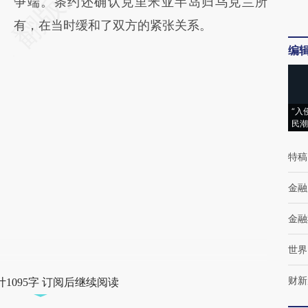
争端。条约还确认克里米亚半岛归乌克兰所
有，在当时缓和了双方的紧张关系。
编
“入
民潮
特稿
金融
金融
世界
财新
1095字 订阅后继续阅读