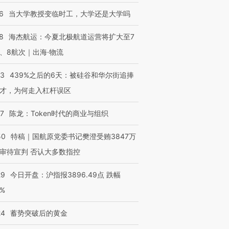
6
当大学教授变临时工，大学还是大学吗
8
海杰航运：今夏北极航道运营将扩大至7
、8航次｜出海·物流
53
439%之后的6天：被硅谷和华尔街追捧
才，为何走入杠杆误区
07
陈龙：Token时代的商业与组织
50
特稿｜国航原党委书记樊澄受贿3847万
审待宣判 否认大多数指控
29
今日开盘：沪指报3896.49点 跌幅
0%
24
蓄势突破后的黄金