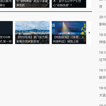
二战沉船与
于“塑料烤箱” 高温引发健
术：是什么让中产们甘
粒摇头丸 尿
露出
康危机
心“花钱找虐”？
毒品
倍
20:1
影响
【推广】走
19:5
找100种
【特别呈现】澳门全力探
【特别呈现】《东莞，人
会，让数智科
式·第一对
索葡语国家新渠道
间便利店》倾情上线
业
持续
19:1
过7
19:1
能否
19:
大选
19:0