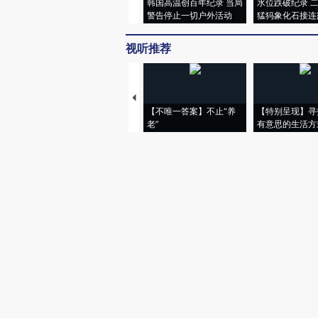
韩国高温创百年纪录 当局
水位跌破纪录 
警告停止一切户外活动
猛犸象化石接连
视听推荐
【不唯一答案】不止“养
【特别呈现】寻
老”
有意思的生活方