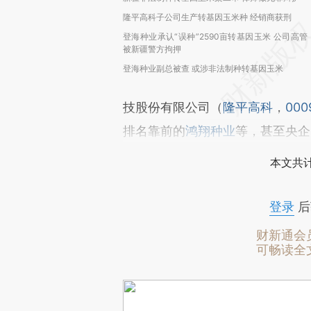
隆平高科子公司生产转基因玉米种 经销商获刑
登海种业承认“误种”2590亩转基因玉米 公司高管
被新疆警方拘押
登海种业副总被查 或涉非法制种转基因玉米
技股份有限公司（
隆平高科
，
000
排名靠前的
鸿翔种业
等，甚至央企
本文共计
登录
后
财新通会
可畅读全