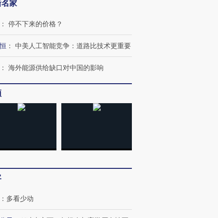
新名家
：
停不下来的价格？
恒
：
中美人工智能竞争：道路比技术更重要
：
海外能源供给缺口对中国的影响
频
客
：
多看少动