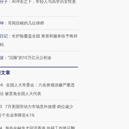
分子
：
AI冲击之下，年轻人与高学历女性更
坤
：
耳闻目睹的几位律师
日记
：
长护险覆盖全国 筹资和服务给予将持
码
波
：
“沉睡”的10万亿元公积金
新文章
06
全国人大常委会：六名将领涉嫌严重违
法 被罢免全国人大代表
43
7月美国劳动力市场意外放缓 岗位减少
3万个失业率降至4.1%
跨国走私7万
视线｜被称为“蟑螂”的印
视线｜“入侵”还是“人道危
14
海外金融专才回流香港 外籍工作签证翻