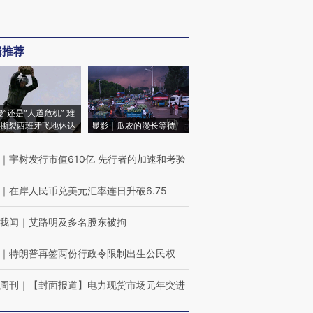
辑推荐
侵”还是“人道危机” 难
撕裂西班牙飞地休达
显影｜瓜农的漫长等待
｜
宇树发行市值610亿 先行者的加速和考验
｜
在岸人民币兑美元汇率连日升破6.75
我闻
｜
艾路明及多名股东被拘
｜
特朗普再签两份行政令限制出生公民权
周刊
｜
【封面报道】电力现货市场元年突进