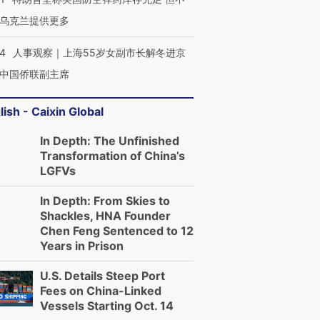
乌克兰提供更多
24
人事观察｜上海55岁女副市长解冬进京
中国侨联副主席
lish - Caixin Global
In Depth: The Unfinished
Transformation of China’s
LGFVs
In Depth: From Skies to
Shackles, HNA Founder
Chen Feng Sentenced to 12
Years in Prison
U.S. Details Steep Port
Fees on China-Linked
Vessels Starting Oct. 14