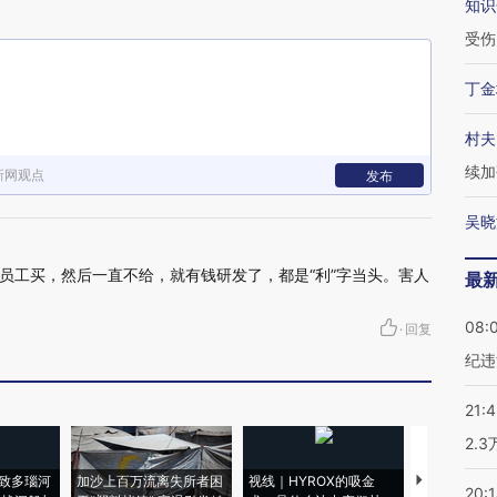
知识
受伤
丁金
村夫
续加
新网观点
发布
吴晓
员工买，然后一直不给，就有钱研发了，都是“利”字当头。害人
最
08:
·
回复
纪违
21:
2.
致多瑙河
加沙上百万流离失所者困
视线｜HYROX的吸金
马航飞行员
20: