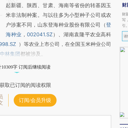
财
起新疆、陕西、甘肃、海南等省份的转基因玉
财
米非法制种案。与以往多为小型种子公司或农
写
户涉案不同，山东登海种业股份有限公司（
登
引
海种业
，
002041.SZ
）、湖南袁隆平农业高科
998.SZ
）等农业上市公司，在全国玉米种业公司
中林集团
都被涉及。
10309字 订阅后继续阅读
获取已订阅的阅读权限
员
订阅/会员升级
文