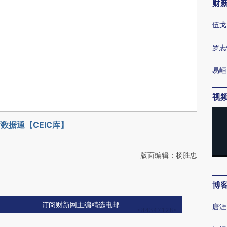
财
伍戈
罗志
易峘
视
数据通【CEIC库】
版面编辑：杨胜忠
博
订阅财新网主编精选电邮
唐涯