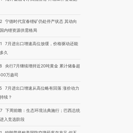
检体内含3种
度Z世代 用街头抗争将教
机”？难民潮撕裂西班牙
秘鲁纳斯
育部长拱下台
飞地休达
13人遇难
2
宁德时代宜春锂矿仍处停产状态 其动向
国内锂资源供需格局
进第四届链博
【商旅对话】华住集团
1
7月进出口增速高位放缓，价格驱动还能
技“链”接产
【特别呈现】寻找100种
CFO：不靠规模取胜，华
【特别呈
有意思的生活方式·第三对
住三大增长引擎是什么？
有意思的
多久
8
央行7月继续增持近20吨黄金 累计储备超
600万盎司
5
7月进出口增速从高位略有回落 涨价动力
持续？
07
下周前瞻：生态环境法典施行；巴西总统
进入竞选阶段
1
特朗普坚称美国防空弹药库存充足 但不