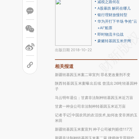
减税之路何在
A股暴跌 解药在哪儿
银行理财放慢转型
华为开打下半场 争抢“云
+AI”船票
即时物流卡位战
豪赌转基因玉米开闸
出版日期 2018-10-22
相关报道
新疆转基因玉米案二审宣判 罪名更改量刑不变
陕西转基因玉米案曝出后续 曾流出26吨转基因种
子
马云明年退位；甘肃非法制种转基因玉米近万亩
甘肃一种业公司非法制种转基因玉米近万亩
记者手记|中国农民的农活技术,如何改变非洲的玉
米田
新疆转基因玉米案宣判 种子公司被判赔偿117万
新疆非法制种转基因玉米案二审 律师做无罪辩护