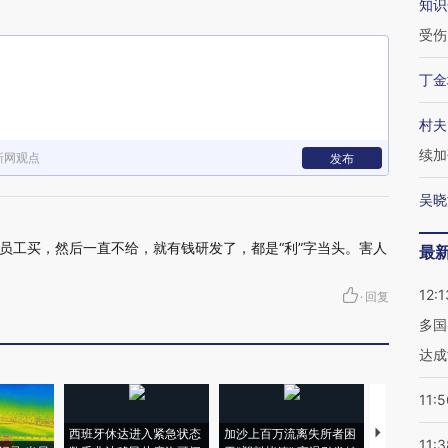
知识
受伤
丁金
村夫
续加
新网观点
发布
吴晓
员工买，然后一直不给，就有钱研发了，都是“利”字当头。害人
最
12:1
·
回复
多国
达成
11:5
西班牙休达进入紧急状态
加沙上百万流离失所者困
视线｜HYR
11:3