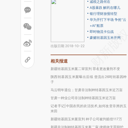
减税之路何在
A股暴跌 解药在哪儿
银行理财放慢转型
华为开打下半场 争抢“云
+AI”船票
即时物流卡位战
豪赌转基因玉米开闸
出版日期 2018-10-22
相关报道
新疆转基因玉米案二审宣判 罪名更改量刑不变
陕西转基因玉米案曝出后续 曾流出26吨转基因种
子
马云明年退位；甘肃非法制种转基因玉米近万亩
甘肃一种业公司非法制种转基因玉米近万亩
记者手记|中国农民的农活技术,如何改变非洲的玉
米田
新疆转基因玉米案宣判 种子公司被判赔偿117万
新疆非法制种转基因玉米案二审 律师做无罪辩护