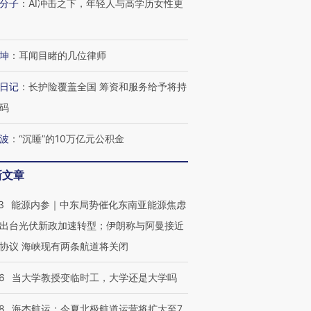
分子
：
AI冲击之下，年轻人与高学历女性更
坤
：
耳闻目睹的几位律师
日记
：
长护险覆盖全国 筹资和服务给予将持
码
波
：
“沉睡”的10万亿元公积金
新文章
3
能源内参｜中东局势催化东南亚能源焦虑
出台光伏新政加速转型；伊朗称与阿曼接近
协议 海峡现有两条航道将关闭
6
当大学教授变临时工，大学还是大学吗
OX的吸金
马航飞行员跨国走私7万
视线｜被称为“蟑螂”的印
8
海杰航运：今夏北极航道运营将扩大至7