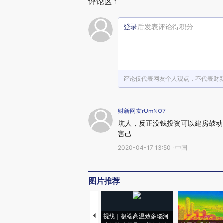
评论区
1
登录
后发表评论得积分
评论仅代表网友个人观点，不代表财
财新网友rUmNO7
坑人，反正没钱投资可以建房鼓动
害己
2020-04-17 13:50 · 中国
图片推荐
视线｜极端高温致多瑙河