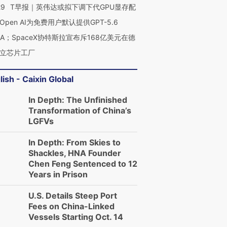
29
T早报｜英伟达或拟下调下代GPU显存配
Open AI为免费用户默认提供GPT-5.6
NA；SpaceX协特斯拉宣布斥168亿美元在德
立芯片工厂
lish - Caixin Global
In Depth: The Unfinished
Transformation of China’s
LGFVs
In Depth: From Skies to
Shackles, HNA Founder
Chen Feng Sentenced to 12
Years in Prison
U.S. Details Steep Port
Fees on China-Linked
Vessels Starting Oct. 14