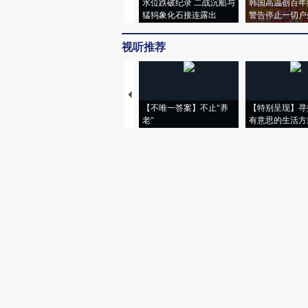
水位跌破纪录 二战沉船与
韩国高温创百年
猛犸象化石接连露出
警告停止一切户
视听推荐
【不唯一答案】不止“养
【特别呈现】寻
老”
有意思的生活方