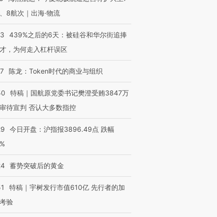
让中产们甘
粒摇头丸 尿检体内含3种
度Z世代 用街头抗争将教
秘鲁纳斯
”？
毒品
育部长拱下台
13人遇难
、8航次｜出海·物流
53
439%之后的6天：被硅谷和华尔街追捧
才，为何走入杠杆误区
进第四届链博
【商旅对话】华住集团
07
陈龙：Token时代的商业与组织
技“链”接产
【特别呈现】寻找100种
CFO：不靠规模取胜，华
【特别呈
有意思的生活方式·第三对
住三大增长引擎是什么？
有意思的
50
特稿｜国航原党委书记樊澄受贿3847万
审待宣判 否认大多数指控
29
今日开盘：沪指报3896.49点 跌幅
0%
24
蓄势突破后的黄金
51
特稿｜宇树发行市值610亿 先行者的加
考验