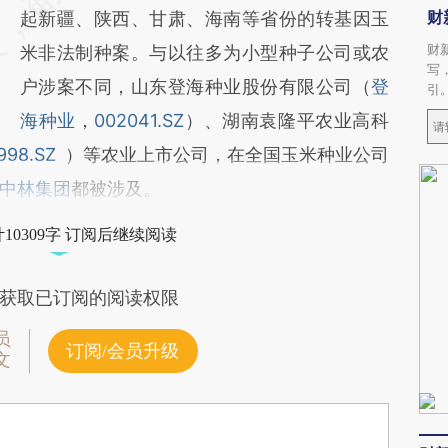
财
起新疆、陕西、甘肃、海南等省份的转基因玉
财
米非法制种案。与以往多为小型种子公司或农
写
户涉案不同，山东登海种业股份有限公司（
登
引
海种业
，
002041.SZ
）、湖南袁隆平农业高科
998.SZ
）等农业上市公司，在全国玉米种业公司
中林集团
都被涉及。
10309字 订阅后继续阅读
获取已订阅的阅读权限
员
订阅/会员升级
文