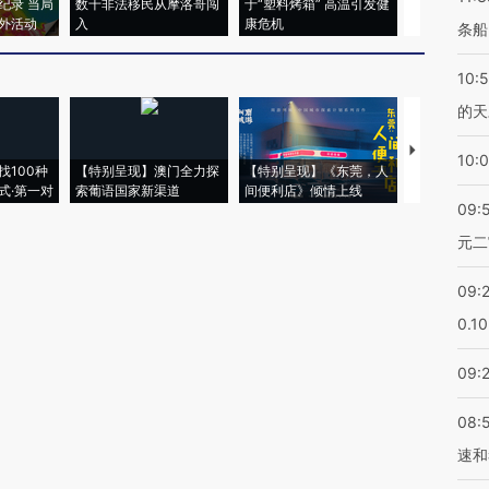
纪录 当局
数千非法移民从摩洛哥闯
于“塑料烤箱” 高温引发健
术：是什么
外活动
入
康危机
心“花钱找虐
条船
10:
的天
【推广】走
10:
找100种
【特别呈现】澳门全力探
【特别呈现】《东莞，人
会，让数智科
式·第一对
索葡语国家新渠道
间便利店》倾情上线
业
09:
元二
09:
0.1
09:
08:
速和