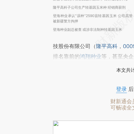
隆平高科子公司生产转基因玉米种 经销商获刑
登海种业承认“误种”2590亩转基因玉米 公司高管
被新疆警方拘押
登海种业副总被查 或涉非法制种转基因玉米
技股份有限公司（
隆平高科
，
000
排名靠前的
鸿翔种业
等，甚至央企
本文共计
登录
后
财新通会
可畅读全