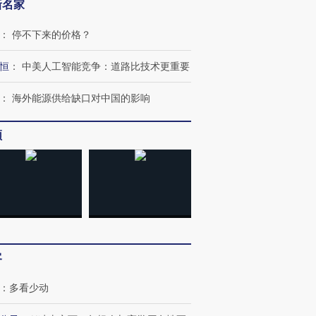
新名家
：
停不下来的价格？
恒
：
中美人工智能竞争：道路比技术更重要
：
海外能源供给缺口对中国的影响
频
客
：
多看少动