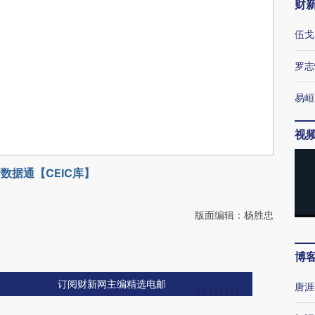
财
伍戈
罗志
易峘
视
数据通【CEIC库】
版面编辑：杨胜忠
博
订阅财新网主编精选电邮
唐涯