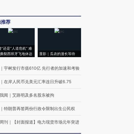
辑推荐
侵”还是“人道危机” 难
撕裂西班牙飞地休达
显影｜瓜农的漫长等待
｜
宇树发行市值610亿 先行者的加速和考验
｜
在岸人民币兑美元汇率连日升破6.75
我闻
｜
艾路明及多名股东被拘
｜
特朗普再签两份行政令限制出生公民权
周刊
｜
【封面报道】电力现货市场元年突进