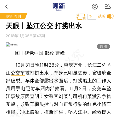
财新周刊
试听
T中
天眼丨坠江公交 打捞出水
2018年11月05日第43期
原图
图丨视觉中国 邹毅 曹峰
10月31日晚11时28分，重庆万州，长江二桥坠
江
公交车
被打捞出水，车身已明显变形，窗玻璃全
部破裂。车体全部露出水面后，打捞船上的工作人
员用手电照射车厢内部察看。11月2日，公交车坠
江事故原因查明：女乘客刘某与司机冉某激烈争执
互殴，导致车辆失控与对向正常行驶的红色小轿车
相撞，冲上路沿，撞断护栏，坠入江中。经救援人