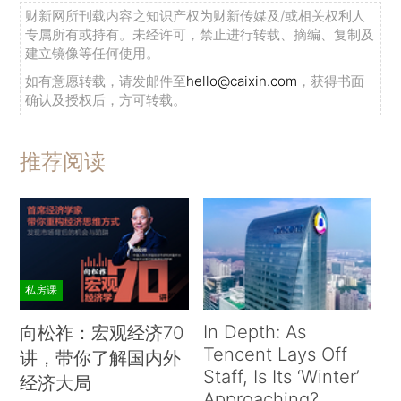
财新网所刊载内容之知识产权为财新传媒及/或相关权利人
专属所有或持有。未经许可，禁止进行转载、摘编、复制及
建立镜像等任何使用。
如有意愿转载，请发邮件至
hello@caixin.com
，获得书面
确认及授权后，方可转载。
推荐阅读
私房课
In Depth: As
向松祚：宏观经济70
Tencent Lays Off
讲，带你了解国内外
Staff, Is Its ‘Winter’
经济大局
Approaching?