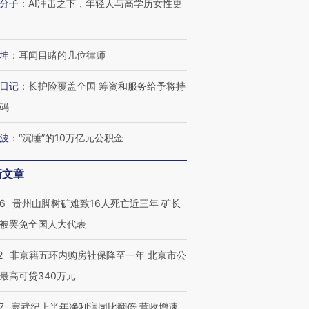
分子
：
AI冲击之下，年轻人与高学历女性更
坤
：
耳闻目睹的几位律师
日记
：
长护险覆盖全国 筹资和服务给予将持
码
波
：
“沉睡”的10万亿元公积金
新文章
跨国走私7万
视线｜被称为“蟑螂”的印
视线｜“入侵”还是“人道危
36
贵州山脚树矿难致16人死亡近三年 矿长
检体内含3种
度Z世代 用街头抗争将教
机”？难民潮撕裂西班牙
秘鲁纳斯
育部长拱下台
飞地休达
13人遇难
被罢免全国人大代表
2
非京籍五环内购房社保降至一年 北京市公
最高可贷340万元
进第四届链博
【商旅对话】华住集团
7
寒武纪上半年净利润同比翻倍 营收增速