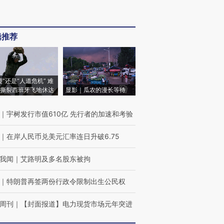
辑推荐
侵”还是“人道危机” 难
撕裂西班牙飞地休达
显影｜瓜农的漫长等待
｜
宇树发行市值610亿 先行者的加速和考验
｜
在岸人民币兑美元汇率连日升破6.75
我闻
｜
艾路明及多名股东被拘
｜
特朗普再签两份行政令限制出生公民权
周刊
｜
【封面报道】电力现货市场元年突进