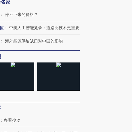
新名家
：
停不下来的价格？
恒
：
中美人工智能竞争：道路比技术更重要
：
海外能源供给缺口对中国的影响
频
客
：
多看少动