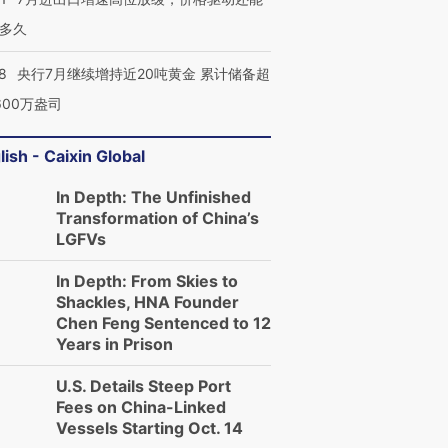
多久
8
央行7月继续增持近20吨黄金 累计储备超
600万盎司
lish - Caixin Global
In Depth: The Unfinished
Transformation of China’s
LGFVs
In Depth: From Skies to
Shackles, HNA Founder
Chen Feng Sentenced to 12
Years in Prison
U.S. Details Steep Port
Fees on China-Linked
Vessels Starting Oct. 14