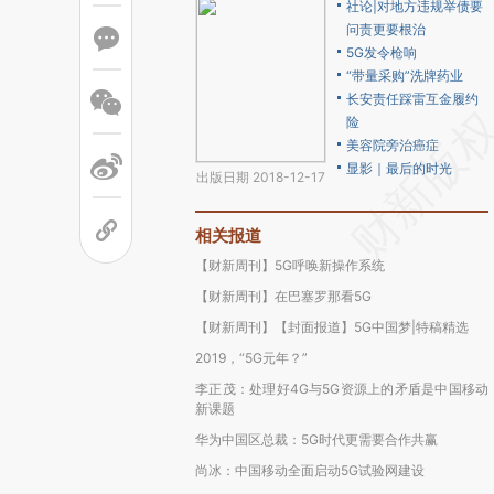
社论|对地方违规举债要
问责更要根治
5G发令枪响
“带量采购”洗牌药业
长安责任踩雷互金履约
险
美容院旁治癌症
显影｜最后的时光
出版日期 2018-12-17
相关报道
【财新周刊】5G呼唤新操作系统
【财新周刊】在巴塞罗那看5G
【财新周刊】【封面报道】5G中国梦|特稿精选
2019，“5G元年？”
李正茂：处理好4G与5G资源上的矛盾是中国移动
新课题
华为中国区总裁：5G时代更需要合作共赢
尚冰：中国移动全面启动5G试验网建设