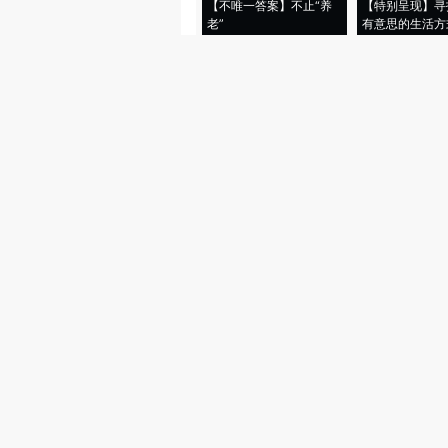
【不唯一答案】不止“养
【特别呈现】寻
老”
有意思的生活方