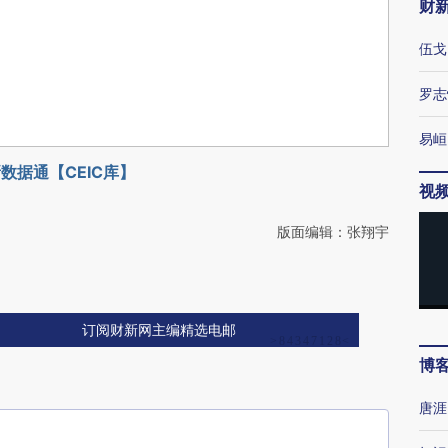
财
伍戈
罗志
易峘
数据通【CEIC库】
视
版面编辑：张翔宇
订阅财新网主编精选电邮
博
唐涯