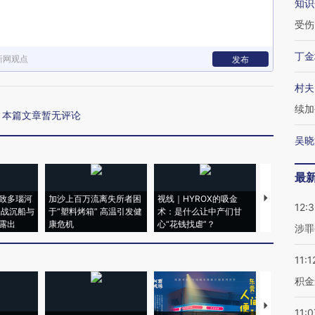
知识
受伤
丁金
新网观点
发布
村夫
续加
本篇文章暂无评论
吴晓
最
致多瑙河
加沙上百万流离失所者困
视线｜HYROX的吸金
马航飞行员
12:
二战沉船与
于“塑料烤箱” 高温引发健
术：是什么让中产们甘
粒摇头丸 尿
露出
康危机
心“花钱找虐”？
毒品
涉罪
11:1
积金
【推广】走
11:0