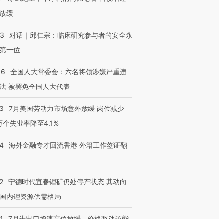
技“链”接产
【特别呈现】寻找100种
CFO：不靠规模取胜，华
【特别呈
有意思的生活方式·第三对
住三大增长引擎是什么？
有意思的
放缓
53
对话｜邱仁宗：临床研究参与者的安全永
第一位
06
全国人大常委会：六名将领涉嫌严重违
法 被罢免全国人大代表
43
7月美国劳动力市场意外放缓 岗位减少
3万个失业率降至4.1%
14
海外金融专才回流香港 外籍工作签证翻
2
宁德时代宜春锂矿仍处停产状态 其动向
国内锂资源供需格局
1
7月进出口增速高位放缓，价格驱动还能