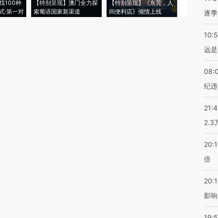
找100种
【特别呈现】澳门全力探
【特别呈现】《东莞，人
会，让数智科
式·第一对
索葡语国家新渠道
间便利店》倾情上线
业
逐季
10:
远是
08:
纪违
21:
2.
20:
倍
20:1
影响
19:5