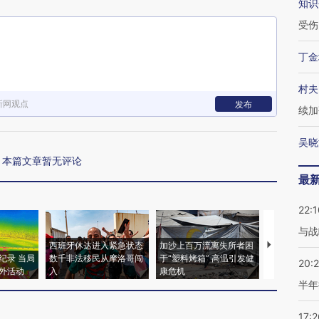
知识
受伤
丁金
村夫
新网观点
发布
续加
吴晓
本篇文章暂无评论
最
22:1
与战
西班牙休达进入紧急状态
加沙上百万流离失所者困
视线｜HYR
纪录 当局
数千非法移民从摩洛哥闯
于“塑料烤箱” 高温引发健
术：是什么
20:
外活动
入
康危机
心“花钱找虐
半年
17:2