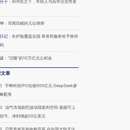
分子
：
AI冲击之下，年轻人与高学历女性更
坤
：
耳闻目睹的几位律师
日记
：
长护险覆盖全国 筹资和服务给予将持
码
波
：
“沉睡”的10万亿元公积金
新文章
0
宇树科技IPO估值600亿元 DeepSeek参
略配售
OX的吸金
马航飞行员跨国走私7万
视线｜被称为“蟑螂”的印
让中产们甘
粒摇头丸 尿检体内含3种
度Z世代 用街头抗争将教
秘鲁纳斯
22
油气市场剧烈波动现套利空间 嘉能可上
”？
毒品
育部长拱下台
13人遇难
扭亏、净利增超50亿美元
6
贝恩资本宣布收购贡茶 在中国大陆无法