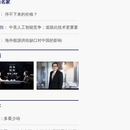
新名家
：
停不下来的价格？
恒
：
中美人工智能竞争：道路比技术更重要
：
海外能源供给缺口对中国的影响
频
客
：
多看少动