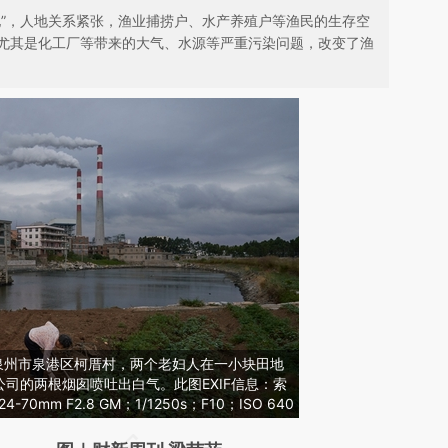
地”，人地关系紧张，渔业捕捞户、水产养殖户等渔民的生存空
尤其是化工厂等带来的大气、水源等严重污染问题，改变了渔
，福建泉州市泉港区柯厝村，两个老妇人在一小块田地
司的两根烟囱喷吐出白气。此图EXIF信息：索
70mm F2.8 GM；1/1250s；F10；ISO 640