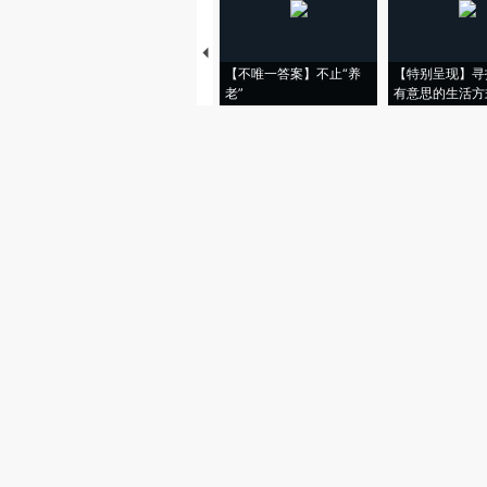
【不唯一答案】不止“养
【特别呈现】寻
老”
有意思的生活方