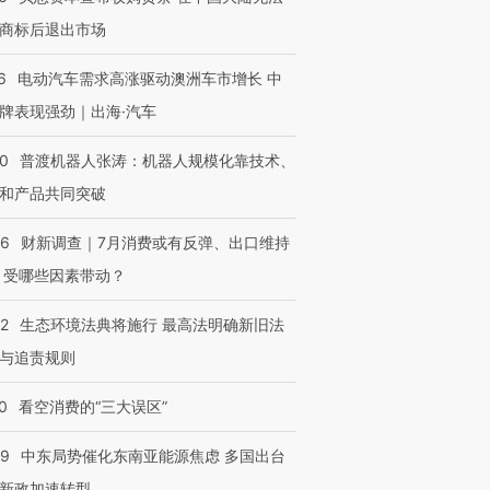
商标后退出市场
进第四届链博
【商旅对话】华住集团
技“链”接产
【特别呈现】寻找100种
CFO：不靠规模取胜，华
【特别呈
6
电动汽车需求高涨驱动澳洲车市增长 中
有意思的生活方式·第三对
住三大增长引擎是什么？
有意思的
牌表现强劲｜出海·汽车
00
普渡机器人张涛：机器人规模化靠技术、
和产品共同突破
56
财新调查｜7月消费或有反弹、出口维持
 受哪些因素带动？
42
生态环境法典将施行 最高法明确新旧法
与追责规则
0
看空消费的“三大误区”
59
中东局势催化东南亚能源焦虑 多国出台
新政加速转型