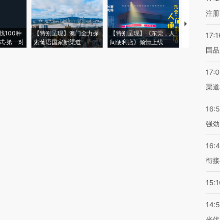
注册
【推广】走
找100种
【特别呈现】澳门全力探
【特别呈现】《东莞，人
会，让数智科
17:1
式·第一对
索葡语国家新渠道
间便利店》倾情上线
业
国品
17:
渠道
16:
强劲
16:
衔接
15:1
14:
光伏