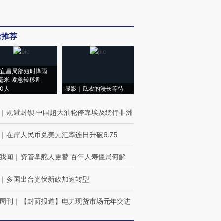
辑推荐
宜昌局部短时降雨
8毫米 紧急转移近
00人
显影｜瓜农的漫长等待
｜
规避封锁 中国超大油轮停靠埃及绕行非洲
｜
在岸人民币兑美元汇率连日升破6.75
我闻
｜
资管掌舵人更替 百年人寿僵局何解
｜
多国出台光伏新政加速转型
周刊
｜
【封面报道】电力现货市场元年突进