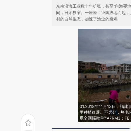
东南沿海工业数十年扩张，甚至“向海要
间，日渐狭窄。一座座工业园拔地而起，
村的自然生态，加速了渔业的衰竭
01.2018年11月13日
里种植红薯。不远处，热电公
尼全画幅微单™A7RM3；FE 24-