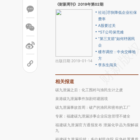
《财新周刊》2019年第02期
社论|尽快降低企业社保
费率
A股要过关
*ST公司保壳难
“第三支箭”如何纾困民
企
楼市调控：中央交棒地
方
出版日期 2019-01-14
李东生闯关
相关报道
碳九泄漏之后：化工围村与渔民生计之虞
泉港碳九泄漏事件加剧邻避困境
碳九泄漏事故首周：破产的渔民和密布的工厂
专家：福建碳九泄漏涉事企业应急管理不健全
福建碳九泄漏官方通报发布 泄漏化学品为裂解碳
九
福建碳九泄漏后续：多位村民住院 应急处置遭质