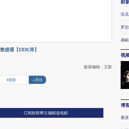
财
伍戈
罗志
易峘
数据通【CEIC库】
视
版面编辑：王影
#显影
+关注
博
订阅财新网主编精选电邮
唐涯