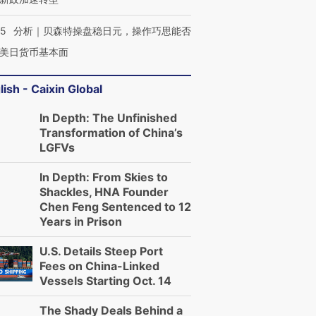
05
分析｜贝森特操盘稳日元，操作巧思能否
美日货币基本面
lish - Caixin Global
In Depth: The Unfinished
Transformation of China’s
LGFVs
In Depth: From Skies to
Shackles, HNA Founder
Chen Feng Sentenced to 12
Years in Prison
U.S. Details Steep Port
Fees on China-Linked
Vessels Starting Oct. 14
The Shady Deals Behind a