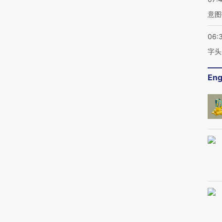
意图
06:
字头
Eng