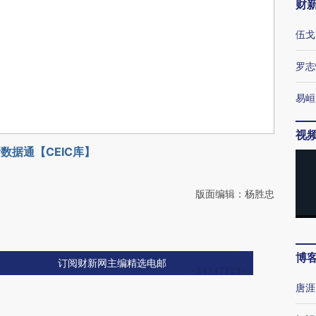
财
伍戈
罗志
易峘
视
数据通【CEIC库】
版面编辑：杨胜忠
博
订阅财新网主编精选电邮
唐涯