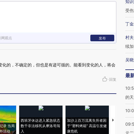
知识
受伤
丁金
村夫
新网观点
发布
续加
吴晓
是动态变化的，不确定的，但也是有迹可循的。能看到变化的人，将会
最
·
回复
10:
的天
10:
西班牙休达进入紧急状态
加沙上百万流离失所者困
视线｜HYR
09:
纪录 当局
数千非法移民从摩洛哥闯
于“塑料烤箱” 高温引发健
术：是什么
外活动
入
康危机
心“花钱找虐
元二