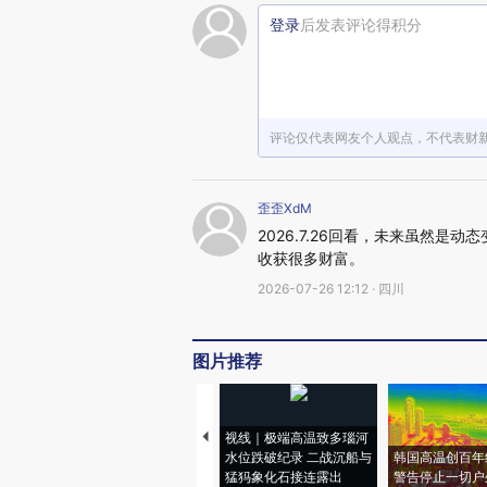
登录
后发表评论得积分
评论仅代表网友个人观点，不代表财
歪歪XdM
2026.7.26回看，未来虽然
收获很多财富。
2026-07-26 12:12 · 四川
图片推荐
视线｜极端高温致多瑙河
水位跌破纪录 二战沉船与
韩国高温创百年
猛犸象化石接连露出
警告停止一切户