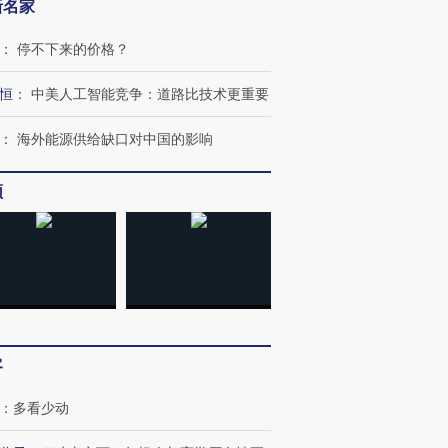
新名家
：
停不下来的价格？
恒
：
中美人工智能竞争：道路比技术更重要
：
海外能源供给缺口对中国的影响
频
客
：
多看少动