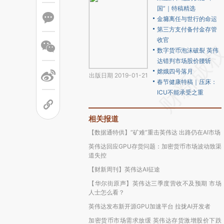
国”｜特稿精选
金墉离任与世行的命运
第三方支付备付金存管
收官
数字货币泡沫破裂 英伟
达错判市场股价腰斩
嫦娥四号落月
出版日期 2019-01-21
春节健康特稿｜压床：
ICU不能承受之重
相关报道
【数据通特供】“矿难”重击英伟达 出路仍在AI市场
英伟达回应GPU存货问题：加密货币市场波动致渠
道失控
【财新周刊】英伟达AI征途
【华尔街原声】英伟达三季度营收不及预期 市场
人士怎么看？
英伟达发布新开源GPU加速平台 拉拢AI开发者
加密货币市场需求放缓 英伟达存货激增股价下跌