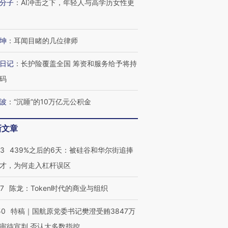
分子
：
AI冲击之下，年轻人与高学历女性更
坤
：
耳闻目睹的几位律师
日记
：
长护险覆盖全国 筹资和服务给予将持
码
波
：
“沉睡”的10万亿元公积金
新文章
53
439%之后的6天：被硅谷和华尔街追捧
才，为何走入杠杆误区
07
陈龙：Token时代的商业与组织
OX的吸金
马航飞行员跨国走私7万
视线｜被称为“蟑螂”的印
50
特稿｜国航原党委书记樊澄受贿3847万
让中产们甘
粒摇头丸 尿检体内含3种
度Z世代 用街头抗争将教
秘鲁纳斯
”？
毒品
育部长拱下台
13人遇难
审待宣判 否认大多数指控