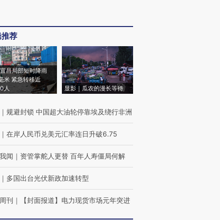
辑推荐
宜昌局部短时降雨
8毫米 紧急转移近
00人
显影｜瓜农的漫长等待
｜
规避封锁 中国超大油轮停靠埃及绕行非洲
｜
在岸人民币兑美元汇率连日升破6.75
我闻
｜
资管掌舵人更替 百年人寿僵局何解
｜
多国出台光伏新政加速转型
周刊
｜
【封面报道】电力现货市场元年突进