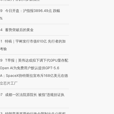
29
今日开盘：沪指报3896.49点 跌幅
0%
进第四届链博
【商旅对话】华住集团
24
蓄势突破后的黄金
技“链”接产
【特别呈现】寻找100种
CFO：不靠规模取胜，华
【特别呈
有意思的生活方式·第三对
住三大增长引擎是什么？
有意思的
51
特稿｜宇树发行市值610亿 先行者的加
考验
29
T早报｜英伟达或拟下调下代GPU显存配
Open AI为免费用户默认提供GPT-5.6
NA；SpaceX协特斯拉宣布斥168亿美元在德
立芯片工厂
07
成都一区法院原院长 被指“违规挂证执
43
特朗普再签两份行政令限制出生公民权