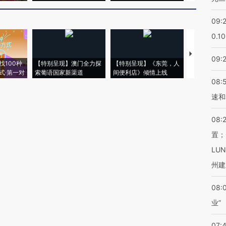
09:
0.1
【推广】走
09:
找100种
【特别呈现】澳门全力探
【特别呈现】《东莞，人
会，让数智科
式·第一对
索葡语国家新渠道
间便利店》倾情上线
业
08:
速和
08:
置；
LU
州建
08:
业”
07: