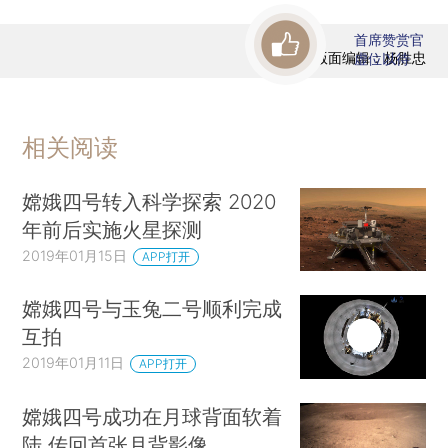
首席赞赏官
版面编辑：杨胜忠
虚位以待
相关阅读
嫦娥四号转入科学探索 2020
年前后实施火星探测
2019年01月15日
APP打开
嫦娥四号与玉兔二号顺利完成
互拍
2019年01月11日
APP打开
嫦娥四号成功在月球背面软着
陆 传回首张月背影像