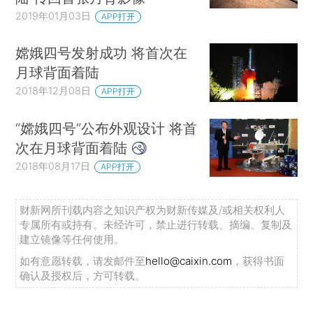
2019年01月03日
APP打开
嫦娥四号发射成功 将首次在
月球背面着陆
2018年12月08日
APP打开
“嫦娥四号”公布外观设计 将首
次在月球背面着陆
2018年08月17日
APP打开
财新网所刊载内容之知识产权为财新传媒及/或相关权利人
专属所有或持有。未经许可，禁止进行转载、摘编、复制及
建立镜像等任何使用。
如有意愿转载，请发邮件至
hello@caixin.com
，获得书面
确认及授权后，方可转载。