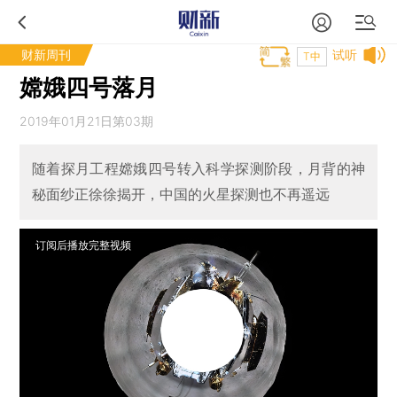
财新周刊
试听
T中
嫦娥四号落月
2019年01月21日第03期
随着探月工程嫦娥四号转入科学探测阶段，月背的神
秘面纱正徐徐揭开，中国的火星探测也不再遥远
订阅后播放完整视频