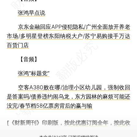
张鸿早点说
京东金融回应APP侵犯隐私/广州全面放开养老
市场
/
多明星登榜东阳纳税大户
/
苏宁易购接手万达
百货门店
【音频】
张鸿“标题党”
空客A380败在哪
/
治理小区幼儿园，强制收回
是答案吗
/
债券违约闹乌龙，东方园林的麻烦可能还
没完
/
春节档58亿票房背后的赢与输
[《财新周刊》印刷版，
按此优惠订阅全年
，
按此收
藏单期
，随时起刊，免费快递。]