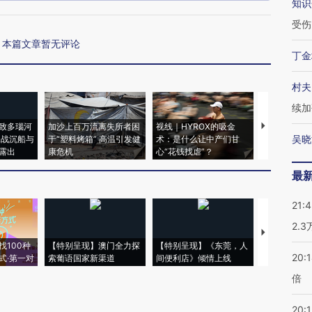
知识
受伤
本篇文章暂无评论
丁金
村夫
续加
致多瑙河
加沙上百万流离失所者困
视线｜HYROX的吸金
马航飞行员
吴晓
二战沉船与
于“塑料烤箱” 高温引发健
术：是什么让中产们甘
粒摇头丸 尿
露出
康危机
心“花钱找虐”？
毒品
最
21:
2.
【推广】走
找100种
【特别呈现】澳门全力探
【特别呈现】《东莞，人
会，让数智科
20:
式·第一对
索葡语国家新渠道
间便利店》倾情上线
业
倍
20:1