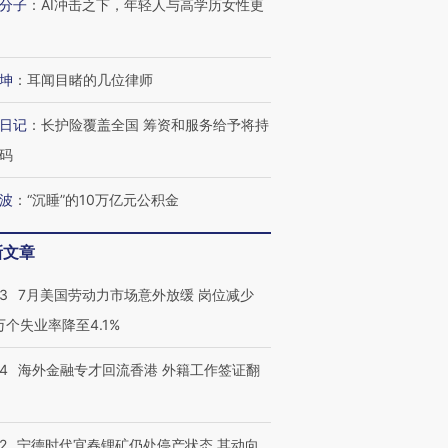
分子
：
AI冲击之下，年轻人与高学历女性更
坤
：
耳闻目睹的几位律师
日记
：
长护险覆盖全国 筹资和服务给予将持
码
跨国走私7万
视线｜被称为“蟑螂”的印
视线｜“入侵”还是“人道危
波
：
“沉睡”的10万亿元公积金
检体内含3种
度Z世代 用街头抗争将教
机”？难民潮撕裂西班牙
秘鲁纳斯
育部长拱下台
飞地休达
13人遇难
新文章
43
7月美国劳动力市场意外放缓 岗位减少
3万个失业率降至4.1%
进第四届链博
【商旅对话】华住集团
技“链”接产
【特别呈现】寻找100种
CFO：不靠规模取胜，华
【特别呈
14
海外金融专才回流香港 外籍工作签证翻
有意思的生活方式·第三对
住三大增长引擎是什么？
有意思的
2
宁德时代宜春锂矿仍处停产状态 其动向