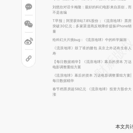
刘慈欣对话卡梅隆：最好的科幻电影来自原创，而
不是改编
T早报｜阿里获B站7.8%股份；《流浪地球》票房
突破30亿元；多家渠道商反映降价提振iPhone销
量
给科幻大片挑bug：《流浪地球》中的科学漏洞
《流浪地球》鼓了谁的腰包 吴京之外还有生命人
寿
【每日数据精华】《流浪地球》幕后的资本 万达
电影调整重组方案
《流浪地球》幕后的资本 万达电影调整重组方案|
每日数据精华
春节档票房超58亿元 《流浪地球》投资方股价大
涨
本文共计