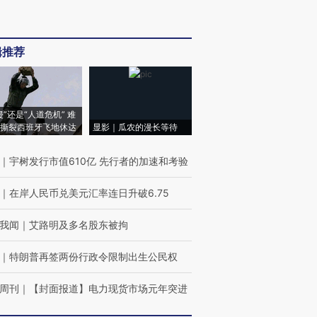
辑推荐
侵”还是“人道危机” 难
撕裂西班牙飞地休达
显影｜瓜农的漫长等待
｜
宇树发行市值610亿 先行者的加速和考验
｜
在岸人民币兑美元汇率连日升破6.75
我闻
｜
艾路明及多名股东被拘
｜
特朗普再签两份行政令限制出生公民权
周刊
｜
【封面报道】电力现货市场元年突进