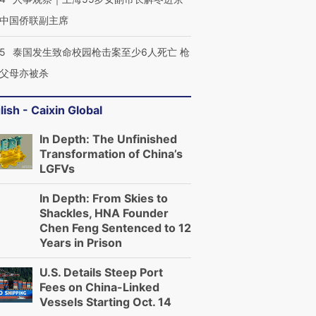
中国侨联副主席
45
泰国发生致命校园枪击案至少6人死亡 枪
父母亦被杀
lish - Caixin Global
In Depth: The Unfinished
Transformation of China’s
LGFVs
In Depth: From Skies to
Shackles, HNA Founder
Chen Feng Sentenced to 12
Years in Prison
U.S. Details Steep Port
Fees on China-Linked
Vessels Starting Oct. 14