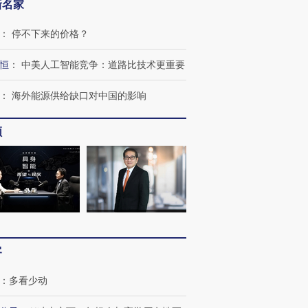
新名家
：
停不下来的价格？
恒
：
中美人工智能竞争：道路比技术更重要
：
海外能源供给缺口对中国的影响
频
客
：
多看少动