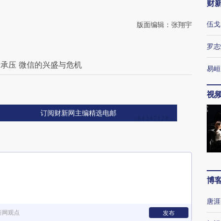
财
伍戈
版面编辑：张翔宇
罗志
承压 微信的兴盛与危机
易峘
视
订阅财新网主编精选电邮
博
唐涯
新网观点
发布