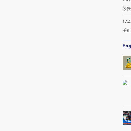
候任
17:
手祖
Eng