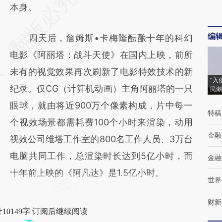
本身。
编
四天后，詹姆斯•卡梅隆酝酿十年的科幻
电影《阿丽塔：战斗天使》在国内上映，前所
未有的视觉效果再次刷新了电影特效技术的新
“入
纪录。仅CG（计算机动画）主角阿丽塔的一只
民潮
眼球，就由将近900万个像素构成，片中每一
特稿
个视效场景都需耗费100个小时来渲染，动用
金融
视效公司维塔工作室的800名工作人员、3万台
电脑共同工作，总渲染时长达到5亿小时，而
金融
十年前上映的《阿凡达》是1.5亿小时。
世界
财新
10149字 订阅后继续阅读