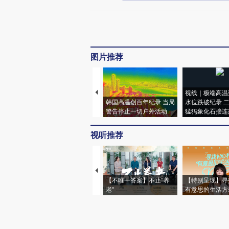
图片推荐
视线｜极端高温
韩国高温创百年纪录 当局
水位跌破纪录 
警告停止一切户外活动
猛犸象化石接连
视听推荐
【不唯一答案】不止“养
【特别呈现】寻
老”
有意思的生活方