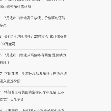
国内锂资源供需格局
1
7月进出口增速高位放缓，价格驱动还能
多久
8
央行7月继续增持近20吨黄金 累计储备超
600万盎司
5
7月进出口增速从高位略有回落 涨价动力
持续？
07
下周前瞻：生态环境法典施行；巴西总统
进入竞选阶段
1
特朗普坚称美国防空弹药库存充足 但不
乌克兰提供更多
24
人事观察｜上海55岁女副市长解冬进京