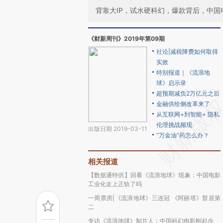
背靠大IP，试水硬科幻，爆款背后，中
《财新周刊》2019年第09期
社论|减税降费如何取得
实效
特别报道｜《流浪地
球》启示录
超预期减负2万亿元之后
金融供给侧改革来了
从互联网+到智能+ 隐私
伦理挑战频现
出版日期 2019-03-11
“万金油”药怎么办？
相关报道
【数据通特供】回看《流浪地球》现象：中国电影
工业化走上正轨了吗
一周票房|《流浪地球》三连冠 《阿丽塔》暂居第
二
专访《流浪地球》制片人：中国科幻电影刚起步