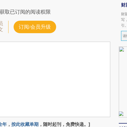
财
获取已订阅的阅读权限
财
写
员
引
订阅/会员升级
文
全年
，
按此收藏单期
，随时起刊，免费快递。]