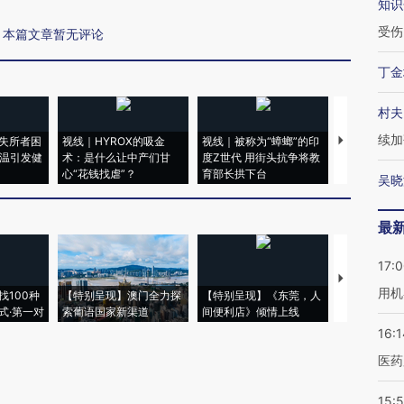
知识
受伤
本篇文章暂无评论
丁金
村夫
续加
失所者困
视线｜HYROX的吸金
视线｜被称为“蟑螂”的印
视线｜“入侵
高温引发健
术：是什么让中产们甘
度Z世代 用街头抗争将教
机”？难民潮
心“花钱找虐”？
育部长拱下台
飞地休达
吴晓
最
17:
【推广】走
用机
找100种
【特别呈现】澳门全力探
【特别呈现】《东莞，人
会，让数智科
式·第一对
索葡语国家新渠道
间便利店》倾情上线
业
16:1
医药
15:5