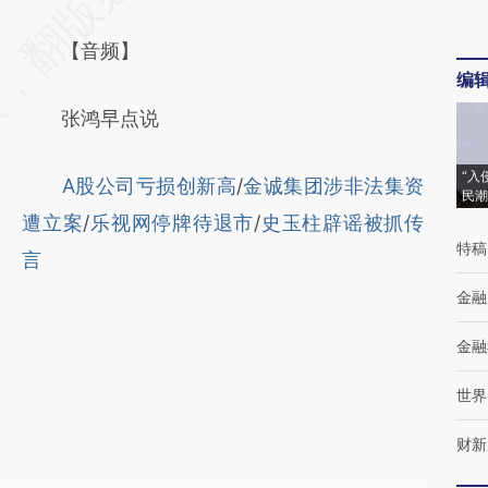
【音频】
编
张鸿早点说
“入
A股公司亏损创新高
/
金诚集团涉非法集资
民潮
遭立案
/
乐视网停牌待退市
/
史玉柱辟谣被抓传
特稿
言
金融
金融
世界
财新