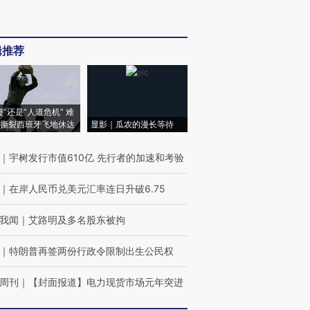
辑推荐
侵”还是“人道危机” 难
撕裂西班牙飞地休达
显影｜瓜农的漫长等待
｜
宇树发行市值610亿 先行者的加速和考验
｜
在岸人民币兑美元汇率连日升破6.75
我闻
｜
艾路明及多名股东被拘
｜
特朗普再签两份行政令限制出生公民权
周刊
｜
【封面报道】电力现货市场元年突进