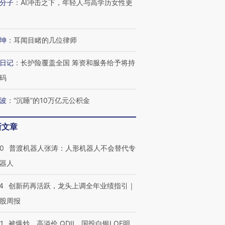
分子
：
AI冲击之下，年轻人与高学历女性更
坤
：
耳闻目睹的几位律师
日记
：
长护险覆盖全国 筹资和服务给予将持
码
”还是“人道危
湖北宜昌局部短时降雨
哈尔滨遭遇短时极端强降
撕裂西班牙
128毫米 紧急转移近
雨 3小时累计雨量超80毫
秘鲁纳斯
4000人
米
13人遇难
波
：
“沉睡”的10万亿元公积金
新文章
00
普渡机器人张涛：人形机器人不会替代专
进第四届链博
【商旅对话】华住集团
器人
技“链”接产
【特别呈现】寻找100种
CFO：不靠规模取胜，华
【特别呈
有意思的生活方式·第三对
住三大增长引擎是什么？
有意思的
4
创新药再活跃，龙头上调全年业绩指引｜
股周报
1
被爆炒、高溢价 QDII、国投白银LOF明