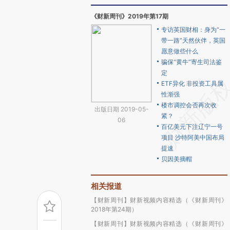
《财新周刊》2019年第17期
专访英国财相：身为“一
带一路”天然伙伴，英国
愿意做些什么
骗保“黄牛”寄生司法鉴
定
ETF异化 非投资工具属
性渐强
楼市调控会否再次收
出版日期 2019-05-
紧？
06
百亿美元下注辽宁一号
项目 沙特阿美中国布局
提速
贝因美摘帽
相关报道
【财新周刊】财新视频内容精选（《财新周刊》
2018年第24期）
【财新周刊】财新视频内容精选（《财新周刊》