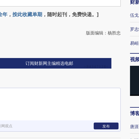
财
全年
，
按此收藏单期
，随时起刊，免费快递。]
伍戈
罗志
版面编辑：杨胜忠
易峘
视
订阅财新网主编精选电邮
博
新网观点
发布
唐涯