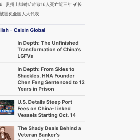
36
贵州山脚树矿难致16人死亡近三年 矿长
被罢免全国人大代表
lish - Caixin Global
In Depth: The Unfinished
Transformation of China’s
LGFVs
In Depth: From Skies to
Shackles, HNA Founder
Chen Feng Sentenced to 12
Years in Prison
U.S. Details Steep Port
Fees on China-Linked
Vessels Starting Oct. 14
The Shady Deals Behind a
Veteran Banker’s