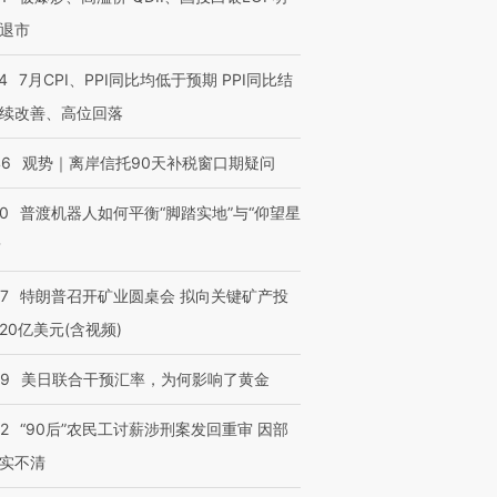
退市
4
7月CPI、PPI同比均低于预期 PPI同比结
续改善、高位回落
46
观势｜离岸信托90天补税窗口期疑问
00
普渡机器人如何平衡“脚踏实地”与“仰望星
？
57
特朗普召开矿业圆桌会 拟向关键矿产投
20亿美元(含视频)
09
美日联合干预汇率，为何影响了黄金
32
“90后”农民工讨薪涉刑案发回重审 因部
实不清