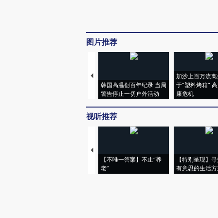
图片推荐
加沙上百万流离
韩国高温创百年纪录 当局
于“塑料烤箱” 
警告停止一切户外活动
康危机
视听推荐
【不唯一答案】不止“养
【特别呈现】寻
老”
有意思的生活方