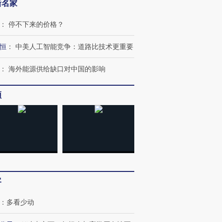
新名家
：
停不下来的价格？
恒
：
中美人工智能竞争：道路比技术更重要
：
海外能源供给缺口对中国的影响
频
客
：
多看少动