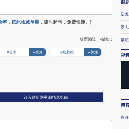
财
伍戈
全年
，
按此收藏单期
，随时起刊，免费快递。]
罗志
版面编辑：杨胜忠
易峘
#英国
+关注
#哈蒙德
+关注
视
订阅财新网主编精选电邮
博
唐涯