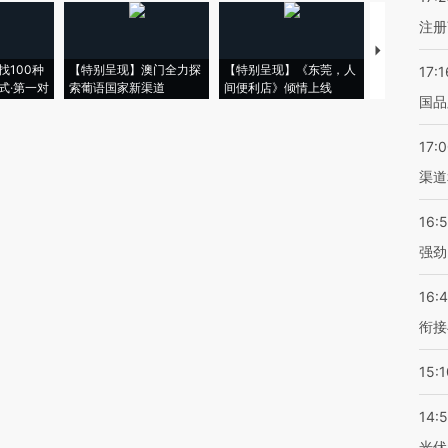
注册
【推广】走
找100种
【特别呈现】澳门全力探
【特别呈现】《东莞，人
会，让数智科
17:1
式·第一对
索葡语国家新渠道
间便利店》倾情上线
业
国品
17:
渠道
16:
强劲
16:
衔接
15:1
14:
光伏