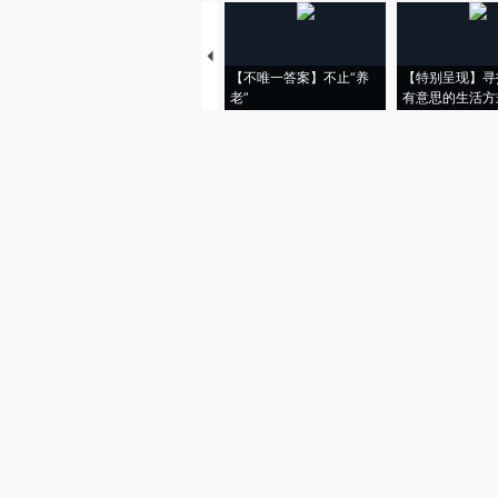
【不唯一答案】不止“养
【特别呈现】寻
老”
有意思的生活方