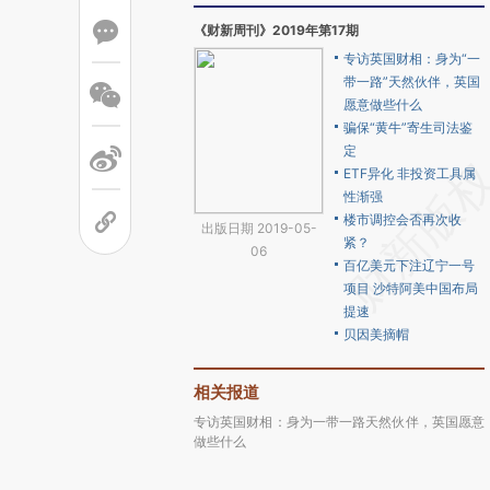
《财新周刊》2019年第17期
专访英国财相：身为“一
带一路”天然伙伴，英国
愿意做些什么
骗保“黄牛”寄生司法鉴
定
ETF异化 非投资工具属
性渐强
楼市调控会否再次收
出版日期 2019-05-
紧？
06
百亿美元下注辽宁一号
项目 沙特阿美中国布局
提速
贝因美摘帽
相关报道
专访英国财相：身为一带一路天然伙伴，英国愿意
做些什么