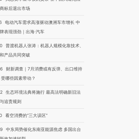
商标后退出市场
进第四届链博
【商旅对话】华住集团
技“链”接产
【特别呈现】寻找100种
CFO：不靠规模取胜，华
【特别呈
6
电动汽车需求高涨驱动澳洲车市增长 中
有意思的生活方式·第三对
住三大增长引擎是什么？
有意思的
牌表现强劲｜出海·汽车
00
普渡机器人张涛：机器人规模化靠技术、
和产品共同突破
56
财新调查｜7月消费或有反弹、出口维持
 受哪些因素带动？
42
生态环境法典将施行 最高法明确新旧法
与追责规则
0
看空消费的“三大误区”
59
中东局势催化东南亚能源焦虑 多国出台
新政加速转型