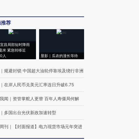
辑推荐
宜昌局部短时降雨
8毫米 紧急转移近
00人
显影｜瓜农的漫长等待
｜
规避封锁 中国超大油轮停靠埃及绕行非洲
｜
在岸人民币兑美元汇率连日升破6.75
我闻
｜
资管掌舵人更替 百年人寿僵局何解
｜
多国出台光伏新政加速转型
周刊
｜
【封面报道】电力现货市场元年突进