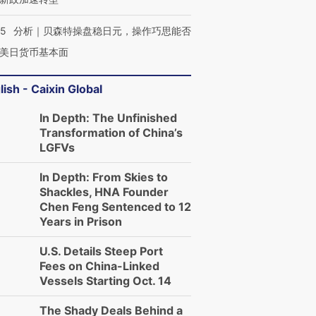
05
分析｜贝森特操盘稳日元，操作巧思能否
美日货币基本面
lish - Caixin Global
In Depth: The Unfinished
Transformation of China’s
LGFVs
In Depth: From Skies to
Shackles, HNA Founder
Chen Feng Sentenced to 12
Years in Prison
U.S. Details Steep Port
Fees on China-Linked
Vessels Starting Oct. 14
The Shady Deals Behind a