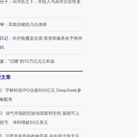
分子
：
AI冲击之下，年轻人与高学历女性更
坤
：
耳闻目睹的几位律师
日记
：
长护险覆盖全国 筹资和服务给予将持
码
波
：
“沉睡”的10万亿元公积金
新文章
0
宇树科技IPO估值600亿元 DeepSeek参
略配售
OX的吸金
马航飞行员跨国走私7万
视线｜被称为“蟑螂”的印
让中产们甘
粒摇头丸 尿检体内含3种
度Z世代 用街头抗争将教
秘鲁纳斯
22
油气市场剧烈波动现套利空间 嘉能可上
”？
毒品
育部长拱下台
13人遇难
扭亏、净利增超50亿美元
6
贝恩资本宣布收购贡茶 在中国大陆无法