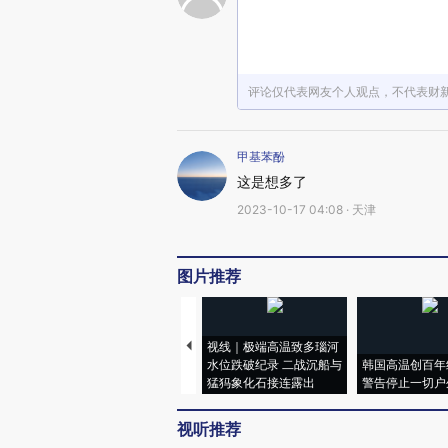
评论仅代表网友个人观点，不代表财
甲基苯酚
这是想多了
2023-10-17 04:08 · 天津
图片推荐
视线｜极端高温致多瑙河
水位跌破纪录 二战沉船与
韩国高温创百年
猛犸象化石接连露出
警告停止一切户
视听推荐