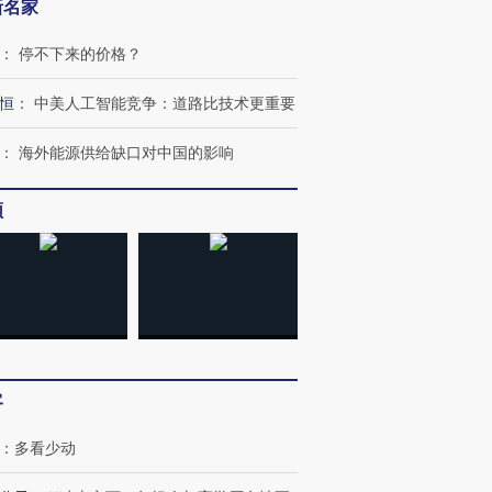
新名家
：
停不下来的价格？
恒
：
中美人工智能竞争：道路比技术更重要
：
海外能源供给缺口对中国的影响
频
客
：
多看少动