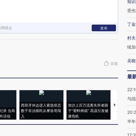
知识
受伤
丁金
新网观点
发布
村夫
续加
吴晓
·
回复
最
22:1
与战
西班牙休达进入紧急状态
加沙上百万流离失所者困
视线｜HYR
纪录 当局
数千非法移民从摩洛哥闯
于“塑料烤箱” 高温引发健
术：是什么
20:
外活动
入
康危机
心“花钱找虐
半年
17:2