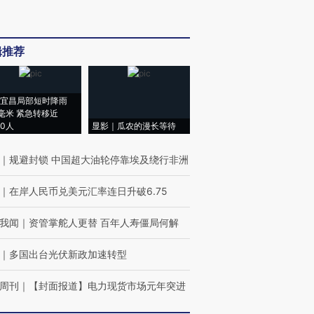
辑推荐
宜昌局部短时降雨
8毫米 紧急转移近
00人
显影｜瓜农的漫长等待
｜
规避封锁 中国超大油轮停靠埃及绕行非洲
｜
在岸人民币兑美元汇率连日升破6.75
我闻
｜
资管掌舵人更替 百年人寿僵局何解
｜
多国出台光伏新政加速转型
周刊
｜
【封面报道】电力现货市场元年突进