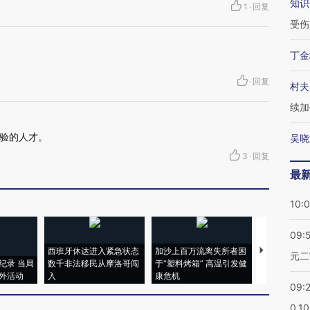
知识
1
·
回复
受伤
丁金
·
回复
村夫
续加
验的人才。
吴晓
3
·
回复
最
10:
09:
西班牙休达进入紧急状态
加沙上百万流离失所者困
视线｜HYR
元二
纪录 当局
数千非法移民从摩洛哥闯
于“塑料烤箱” 高温引发健
术：是什么
外活动
入
康危机
心“花钱找虐
09:
0.1