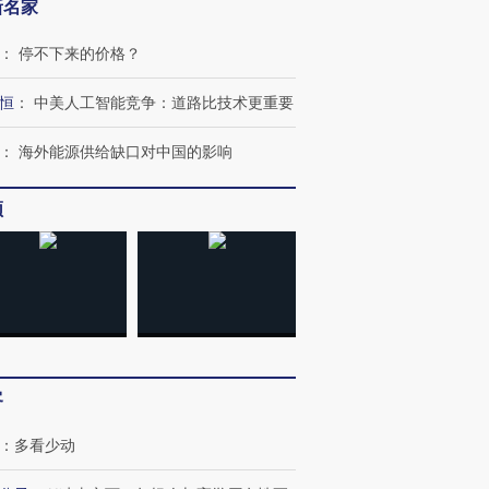
新名家
：
停不下来的价格？
恒
：
中美人工智能竞争：道路比技术更重要
：
海外能源供给缺口对中国的影响
频
客
：
多看少动