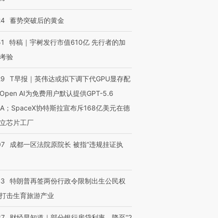
24
蓄势突破后的黄金
进第四届链博
【商旅对话】华住集团
技“链”接产
51
特稿｜宇树发行市值610亿 先行者的加
【特别呈现】寻找100种
CFO：不靠规模取胜，华
【特别呈
有意思的生活方式·第三对
住三大增长引擎是什么？
有意思的
考验
29
T早报｜英伟达或拟下调下代GPU显存配
Open AI为免费用户默认提供GPT-5.6
NA；SpaceX协特斯拉宣布斥168亿美元在德
立芯片工厂
07
成都一区法院原院长 被指“违规挂证执
43
特朗普再签两份行政令限制出生公民权
打击生育旅游产业
37
财经早知道｜部分银行房贷利率，降至“2