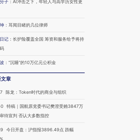
分子
：
AI冲击之下，年轻人与高学历女性更
坤
：
耳闻目睹的几位律师
日记
：
长护险覆盖全国 筹资和服务给予将持
码
波
：
“沉睡”的10万亿元公积金
新文章
07
陈龙：Token时代的商业与组织
50
特稿｜国航原党委书记樊澄受贿3847万
OX的吸金
马航飞行员跨国走私7万
视线｜被称为“蟑螂”的印
审待宣判 否认大多数指控
让中产们甘
粒摇头丸 尿检体内含3种
度Z世代 用街头抗争将教
秘鲁纳斯
”？
毒品
育部长拱下台
13人遇难
29
今日开盘：沪指报3896.49点 跌幅
0%