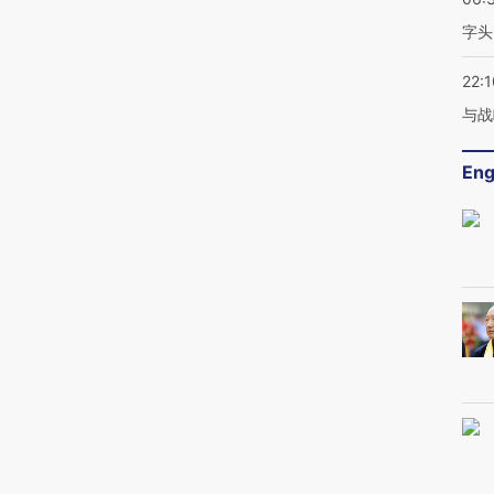
字头
22:1
与战
Eng