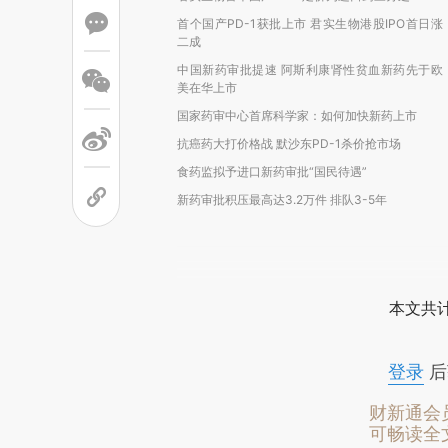
首个国产PD-1获批上市 君实生物港股IPO首日涨
二成
中国新药审批提速 阿斯利康肾性贫血新药先于欧
美在华上市
国家药审中心首席科学家：如何加快新药上市
抗癌药大打价格战 默沙东PD-1杀价抢市场
食药监拟予进口新药审批“国民待遇”
新药审批积压最高达3.2万件 排队3-5年
本文共计
登录
后
财新通会
可畅读全