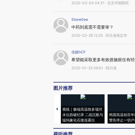
2020-03-04 04:31 · 北京市朝阳区
Stone0ee
中药到底需不需要审？
2020-02-28 12:25 · 河北省保定市
佳妮hCF
希望能采取更多有效措施留住有经
2020-01-25 06:01 · 四川省
图片推荐
视线｜极端高温致多瑙河
水位跌破纪录 二战沉船与
韩国高温创百年
猛犸象化石接连露出
警告停止一切户
视听推荐