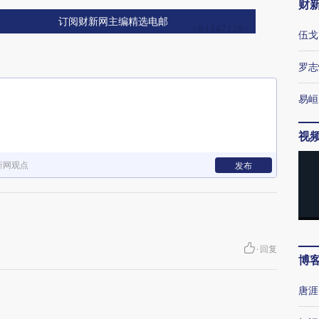
财
订阅财新网主编精选电邮
伍戈
罗志
易峘
视
新网观点
发布
·
回复
博
唐涯