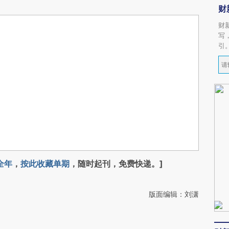
财
财
写
引
全年
，
按此收藏单期
，随时起刊，免费快递。]
版面编辑：刘潇