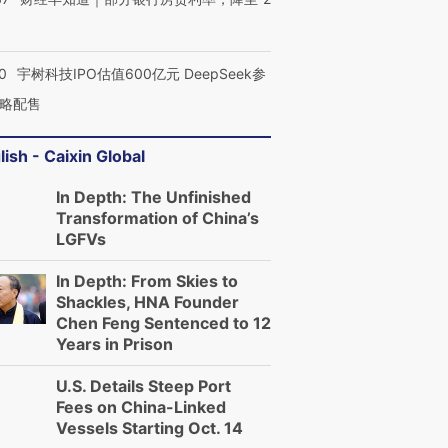
0
宇树科技IPO估值600亿元 DeepSeek参
略配售
lish - Caixin Global
In Depth: The Unfinished
Transformation of China’s
LGFVs
In Depth: From Skies to
Shackles, HNA Founder
Chen Feng Sentenced to 12
Years in Prison
U.S. Details Steep Port
Fees on China-Linked
Vessels Starting Oct. 14