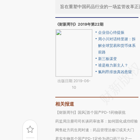
旨在重塑中国药品行业的一场监管改革正
《财新周刊》2019年第22期
企业信心待提振
周小川对话特里谢：拆
解全球贸易和货币体系
前路
新三板谋变
谁是格力新主人？
氟利昂排放真凶悬疑
出版日期 2019-06-
10
相关报道
【财新周刊】国风|首个国产PD-1药物获批
药监局注册司司长谈药审改革：如何固化成功经验
网售处方药生死时速：药品管理法修订或关大门
君实生物首个国产PD-1定价为进口药三分之一