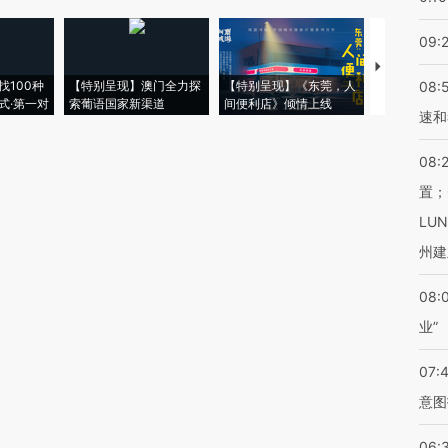
09:
【推广】走
找100种
【特别呈现】澳门全力探
【特别呈现】《东莞，人
会，让数智科
08:
式·第一对
索葡语国家新渠道
间便利店》倾情上线
业
速和
08:
置；
LU
州建
08:
业”
07:
意图
06: