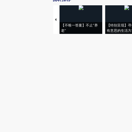
【不唯一答案】不止“养
【特别呈现】寻
老”
有意思的生活方