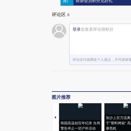
推广
财新会员积分兑好礼
评论区
0
登录
后发表评论得积分
评论仅代表网友个人观点，不代表财
图片推荐
加沙上百万流离
韩国高温创百年纪录 当局
于“塑料烤箱” 
警告停止一切户外活动
康危机