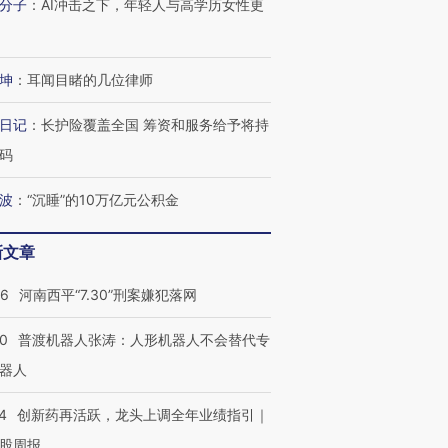
分子
：
AI冲击之下，年轻人与高学历女性更
坤
：
耳闻目睹的几位律师
进第四届链博
【商旅对话】华住集团
日记
：
长护险覆盖全国 筹资和服务给予将持
技“链”接产
【特别呈现】寻找100种
CFO：不靠规模取胜，华
【特别呈
有意思的生活方式·第三对
住三大增长引擎是什么？
有意思的
码
波
：
“沉睡”的10万亿元公积金
新文章
26
河南西平“7.30”刑案嫌犯落网
00
普渡机器人张涛：人形机器人不会替代专
器人
4
创新药再活跃，龙头上调全年业绩指引｜
股周报