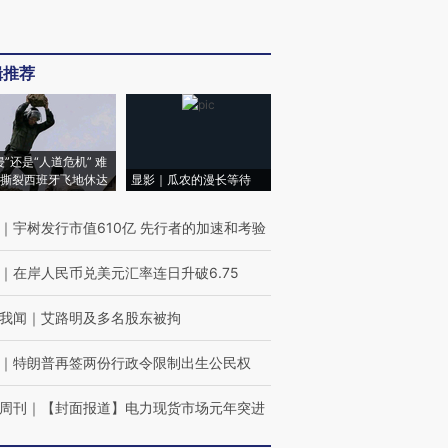
辑推荐
侵”还是“人道危机” 难
撕裂西班牙飞地休达
显影｜瓜农的漫长等待
｜
宇树发行市值610亿 先行者的加速和考验
｜
在岸人民币兑美元汇率连日升破6.75
我闻
｜
艾路明及多名股东被拘
｜
特朗普再签两份行政令限制出生公民权
周刊
｜
【封面报道】电力现货市场元年突进