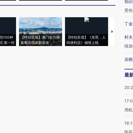
知识
受伤
丁金
【推广】走
村夫
找100种
【特别呈现】澳门全力探
【特别呈现】《东莞，人
会，让数智科
式·第一对
索葡语国家新渠道
间便利店》倾情上线
业
续加
吴晓
最
20:
17:
用机
16:1
医药