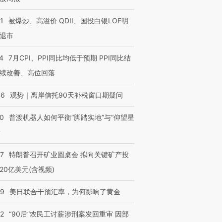
1
被爆炒、高溢价 QDII、国投白银LOF明
退市
4
7月CPI、PPI同比均低于预期 PPI同比结
续改善、高位回落
46
观势｜离岸信托90天补税窗口期疑问
00
普渡机器人如何平衡“脚踏实地”与“仰望星
？
57
特朗普召开矿业圆桌会 拟向关键矿产投
20亿美元(含视频)
09
美日联合干预汇率，为何影响了黄金
32
“90后”农民工讨薪涉刑案发回重审 因部