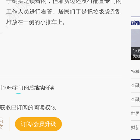
子确实是锁着的，但厢房边还没有配置专门的
工作人员进行看管。居民们于是把垃圾袋杂乱
堆放在一侧的小推车上。
编
“入
民潮
特稿
金融
1066字 订阅后继续阅读
金融
获取已订阅的阅读权限
世界
员
订阅/会员升级
文
财新