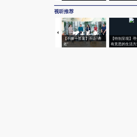
视听推荐
【不唯一答案】不止“养
【特别呈现】寻
老”
有意思的生活方