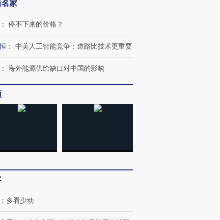
新名家
：
停不下来的价格？
恒
：
中美人工智能竞争：道路比技术更重要
：
海外能源供给缺口对中国的影响
频
客
”还是“人道危
湖北宜昌局部短时降雨
哈尔滨遭遇短时极端强降
：
多看少动
撕裂西班牙
128毫米 紧急转移近
雨 3小时累计雨量超80毫
秘鲁纳斯
4000人
米
13人遇难