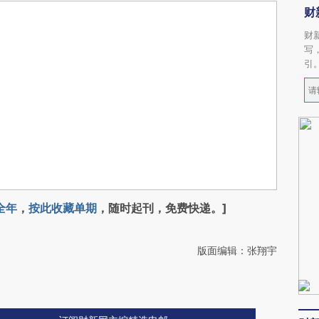
财
财
写
引
全年
，
按此收藏单期
，随时起刊，免费快递。]
版面编辑：张翔宇