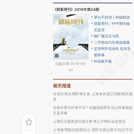
《财新周刊》2019年第24期
茅台不好动｜特稿精选
财新周刊｜PPP期待稳
定监管
钢厂搬迁生与死
二手电动汽车残值难题
监管呵护流动性 应对非
银阵痛
科创板开板
出版日期 2019-06-
24
相关报道
垃圾分类法规即将生效 上海各街道已招标购买服
务
垃圾分类为何推不动？住建部副部长说公民素质缺
乏是关键
上海出法规推进垃圾分类 将公开聘社会监督员
上海推智能垃圾箱试点 居民垃圾分类不到位可识