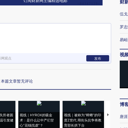
订阅财新网主编精选电邮
财
伍戈
罗志
易峘
视
新网观点
发布
本篇文章暂无评论
博
失所者困
视线｜HYROX的吸金
视线｜被称为“蟑螂”的印
视线｜“入侵
唐涯
高温引发健
术：是什么让中产们甘
度Z世代 用街头抗争将教
机”？难民潮
心“花钱找虐”？
育部长拱下台
飞地休达