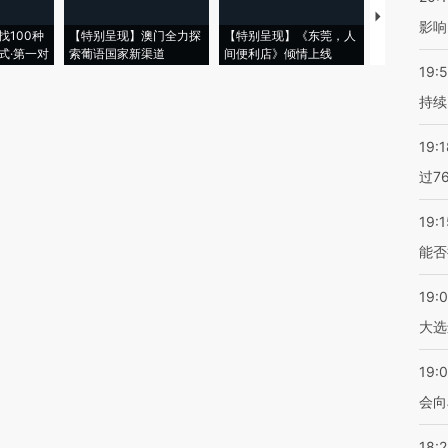
【推广】走
影响
找100种
【特别呈现】澳门全力探
【特别呈现】《东莞，人
会，让数智科
式·第一对
索葡语国家新渠道
间便利店》倾情上线
业
19:5
持续
19:1
过7
19:1
能否
19:
大选
19:0
会向
18: