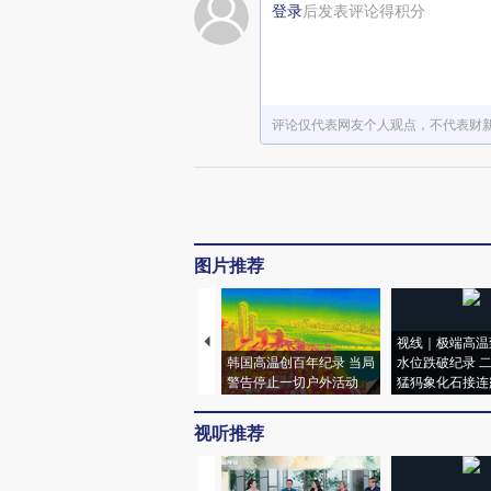
登录
后发表评论得积分
评论仅代表网友个人观点，不代表财
图片推荐
视线｜极端高温
韩国高温创百年纪录 当局
水位跌破纪录 
警告停止一切户外活动
猛犸象化石接连
视听推荐