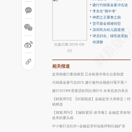
建行代销基金案冲击波
李东生“期中考”
钾肥之王重整之困
货币基金艰难转型
深圳民办幼儿园退潮
球员归化：移民政策如
何调整
出版日期 2019-09-
02
相关报道
监管称建行案很典型 正在检查并将出台新制度
代销基金暴亏近60% 建行被判全额赔付冤不冤？
建行2018年普惠贷款同比增51% 未来息差仍承压
【财新周刊】【封面报道】金融监管大局将定｜特
稿精选
【财新周刊】【编辑絮语·凌华薇】金融监管体制
改革的重头戏
中小银行去杠杆+金融监管补短板抑制社融扩张