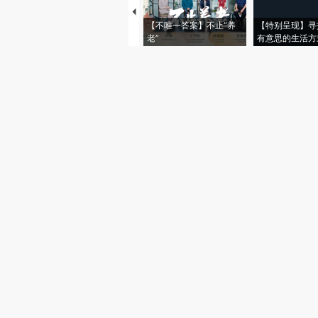
【不唯一答案】不止“养
【特别呈现】寻
老”
有意思的生活方