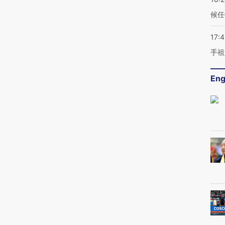
候任
17:
手祖
Eng