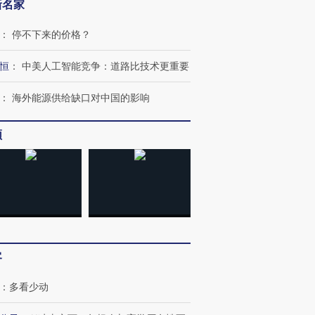
新名家
：
停不下来的价格？
恒
：
中美人工智能竞争：道路比技术更重要
：
海外能源供给缺口对中国的影响
频
客
：
多看少动