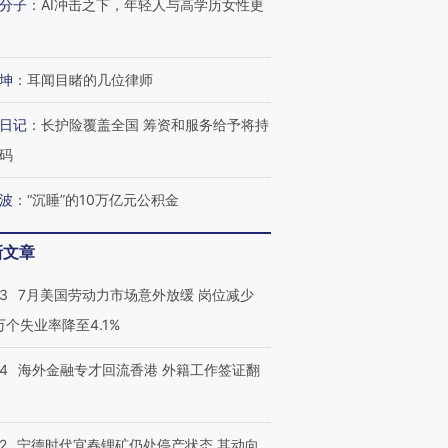
分子
：
AI冲击之下，年轻人与高学历女性更
坤
：
耳闻目睹的几位律师
日记
：
长护险覆盖全国 筹资和服务给予将持
码
波
：
“沉睡”的10万亿元公积金
新文章
43
7月美国劳动力市场意外放缓 岗位减少
跨国走私7万
视线｜被称为“蟑螂”的印
视线｜“入侵”还是“人道危
3万个失业率降至4.1%
检体内含3种
度Z世代 用街头抗争将教
机”？难民潮撕裂西班牙
秘鲁纳斯
育部长拱下台
飞地休达
13人遇难
14
海外金融专才回流香港 外籍工作签证翻
2
宁德时代宜春锂矿仍处停产状态 其动向