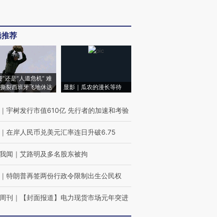
辑推荐
侵”还是“人道危机” 难
撕裂西班牙飞地休达
显影｜瓜农的漫长等待
｜
宇树发行市值610亿 先行者的加速和考验
｜
在岸人民币兑美元汇率连日升破6.75
我闻
｜
艾路明及多名股东被拘
｜
特朗普再签两份行政令限制出生公民权
周刊
｜
【封面报道】电力现货市场元年突进