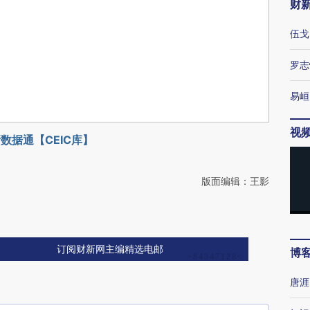
财
伍戈
罗志
易峘
视
数据通【CEIC库】
版面编辑：王影
订阅财新网主编精选电邮
博
唐涯