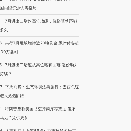
进第四届链博
【商旅对话】华住集团
国内锂资源供需格局
技“链”接产
【特别呈现】寻找100种
CFO：不靠规模取胜，华
【特别呈
有意思的生活方式·第三对
住三大增长引擎是什么？
有意思的
1
7月进出口增速高位放缓，价格驱动还能
多久
8
央行7月继续增持近20吨黄金 累计储备超
600万盎司
5
7月进出口增速从高位略有回落 涨价动力
持续？
07
下周前瞻：生态环境法典施行；巴西总统
进入竞选阶段
1
特朗普坚称美国防空弹药库存充足 但不
乌克兰提供更多
24
人事观察｜上海55岁女副市长解冬进京