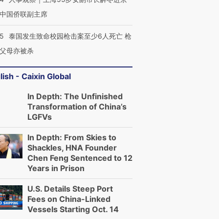
中国侨联副主席
45
泰国发生致命校园枪击案至少6人死亡 枪
父母亦被杀
lish - Caixin Global
In Depth: The Unfinished
Transformation of China’s
LGFVs
In Depth: From Skies to
Shackles, HNA Founder
Chen Feng Sentenced to 12
Years in Prison
U.S. Details Steep Port
Fees on China-Linked
Vessels Starting Oct. 14