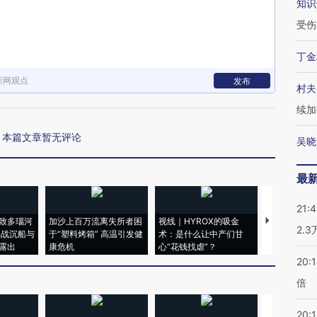
知识
受伤
丁金
新网观点
发布
村夫
续加
本篇文章暂无评论
吴晓
最
21:
致多瑙河
加沙上百万流离失所者困
视线｜HYROX的吸金
马航飞行员
2.
二战沉船与
于“塑料烤箱” 高温引发健
术：是什么让中产们甘
粒摇头丸 尿
露出
康危机
心“花钱找虐”？
毒品
20:
倍
20:1