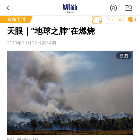
财新周刊
试听
T中
天眼｜“地球之肺”在燃烧
2019年09月02日第34期
原图