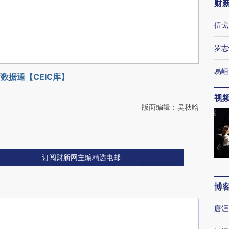
财
伍戈
罗志
易峘
数据通【CEIC库】
视
版面编辑：吴秋晗
订阅财新网主编精选电邮
博
唐涯