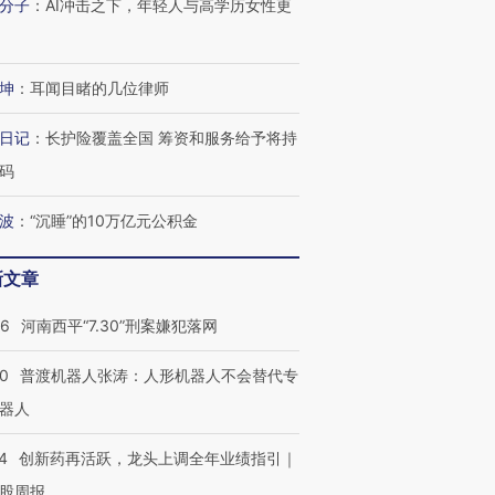
分子
：
AI冲击之下，年轻人与高学历女性更
坤
：
耳闻目睹的几位律师
日记
：
长护险覆盖全国 筹资和服务给予将持
码
波
：
“沉睡”的10万亿元公积金
新文章
”还是“人道危
湖北宜昌局部短时降雨
哈尔滨遭遇短时极端强降
撕裂西班牙
128毫米 紧急转移近
雨 3小时累计雨量超80毫
秘鲁纳斯
26
河南西平“7.30”刑案嫌犯落网
4000人
米
13人遇难
00
普渡机器人张涛：人形机器人不会替代专
器人
进第四届链博
4
创新药再活跃，龙头上调全年业绩指引｜
【商旅对话】华住集团
技“链”接产
【特别呈现】寻找100种
CFO：不靠规模取胜，华
【特别呈
股周报