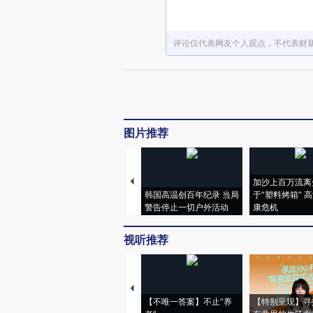
评论仅代表网友个人观点，不代表财
图片推荐
加沙上百万流离
韩国高温创百年纪录 当局
于“塑料烤箱” 
警告停止一切户外活动
康危机
视听推荐
【不唯一答案】不止“养
【特别呈现】寻