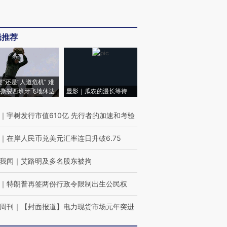
辑推荐
侵”还是“人道危机” 难
撕裂西班牙飞地休达
显影｜瓜农的漫长等待
｜
宇树发行市值610亿 先行者的加速和考验
｜
在岸人民币兑美元汇率连日升破6.75
我闻
｜
艾路明及多名股东被拘
｜
特朗普再签两份行政令限制出生公民权
周刊
｜
【封面报道】电力现货市场元年突进