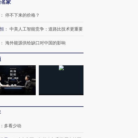
新名家
：
停不下来的价格？
恒
：
中美人工智能竞争：道路比技术更重要
：
海外能源供给缺口对中国的影响
频
客
：
多看少动