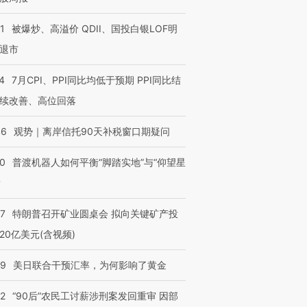
有意思的生活方式·第三对
住三大增长引擎是什么？
有意思的
1
被爆炒、高溢价 QDII、国投白银LOF明
退市
4
7月CPI、PPI同比均低于预期 PPI同比结
续改善、高位回落
46
观势｜离岸信托90天补税窗口期疑问
00
普渡机器人如何平衡“脚踏实地”与“仰望星
？
57
特朗普召开矿业圆桌会 拟向关键矿产投
20亿美元(含视频)
09
美日联合干预汇率，为何影响了黄金
32
“90后”农民工讨薪涉刑案发回重审 因部