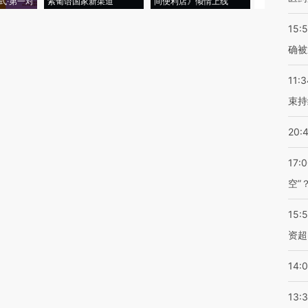
式·第一对
索葡语国家新渠道
间便利店》倾情上线
业
15:5
确被
11:3
束持
20:
17:
空”
15:
资超
14:
13: