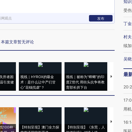
知识
受伤
新网观点
发布
丁金
村夫
本篇文章暂无评论
续加
吴晓
最
失所者困
视线｜HYROX的吸金
视线｜被称为“蟑螂”的印
视线｜“入侵
高温引发健
术：是什么让中产们甘
度Z世代 用街头抗争将教
机”？难民潮
20:
心“花钱找虐”？
育部长拱下台
飞地休达
17:
用机
【推广】走
16:1
找100种
【特别呈现】澳门全力探
【特别呈现】《东莞，人
会，让数智科
医药