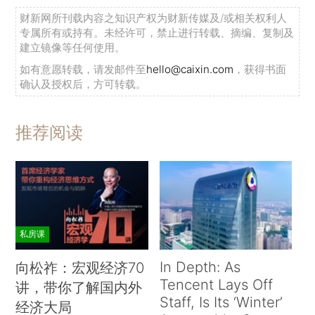
财新网所刊载内容之知识产权为财新传媒及/或相关权利人
专属所有或持有。未经许可，禁止进行转载、摘编、复制及
建立镜像等任何使用。
如有意愿转载，请发邮件至
hello@caixin.com
，获得书面
确认及授权后，方可转载。
推荐阅读
私房课
In Depth: As
向松祚：宏观经济70
Tencent Lays Off
讲，带你了解国内外
Staff, Is Its ‘Winter’
经济大局