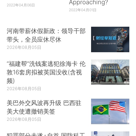
Approaching?
2022年04月06日
2022年04月01日
河南带薪休假新政：领导干部
带头，全员应休尽休
2026年08月05日
“福建帮”洗钱案逃犯徐海卡 伦
敦16套房拟被英国没收(含视
频)
2026年08月05日
美巴外交风波再升级 巴西驻
美大使遭撤销美签
2026年08月05日
犯罪部分未遂+自首 国防科工