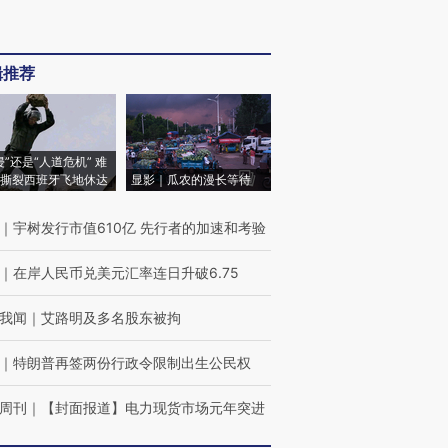
辑推荐
侵”还是“人道危机” 难
撕裂西班牙飞地休达
显影｜瓜农的漫长等待
｜
宇树发行市值610亿 先行者的加速和考验
｜
在岸人民币兑美元汇率连日升破6.75
我闻
｜
艾路明及多名股东被拘
｜
特朗普再签两份行政令限制出生公民权
周刊
｜
【封面报道】电力现货市场元年突进