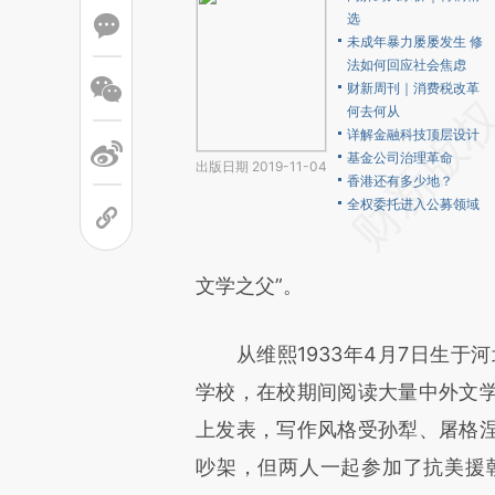
选
未成年暴力屡屡发生 修
法如何回应社会焦虑
财新周刊｜消费税改革
何去何从
详解金融科技顶层设计
基金公司治理革命
出版日期 2019-11-04
香港还有多少地？
全权委托进入公募领域
文学之父”。
从维熙1933年4月7日生于河
学校，在校期间阅读大量中外文
上发表，写作风格受孙犁、屠格
吵架，但两人一起参加了抗美援朝