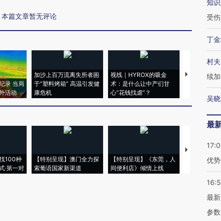
知识
本篇文章暂无评论
受伤
丁金
村夫
加沙上百万流离失所者困
视线｜HYROX的吸金
马航飞行员
续加
纪录 当局
于“塑料烤箱” 高温引发健
术：是什么让中产们甘
粒摇头丸 尿
外活动
康危机
心“花钱找虐”？
毒品
吴晓
最
17:
【推广】走
找100种
【特别呈现】澳门全力探
【特别呈现】《东莞，人
会，让数智科
优势
式·第一对
索葡语国家新渠道
间便利店》倾情上线
业
16:
最新
参数