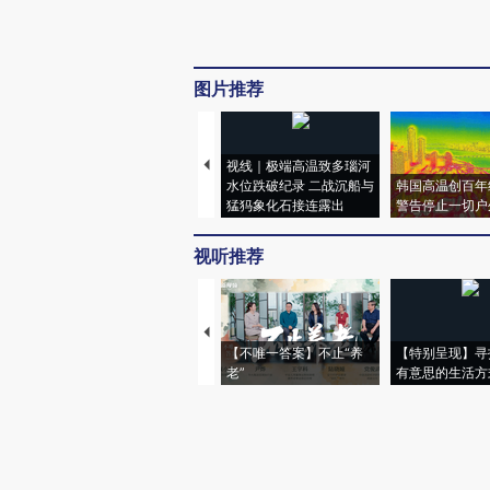
图片推荐
视线｜极端高温致多瑙河
水位跌破纪录 二战沉船与
韩国高温创百年
猛犸象化石接连露出
警告停止一切户
视听推荐
【不唯一答案】不止“养
【特别呈现】寻
老”
有意思的生活方