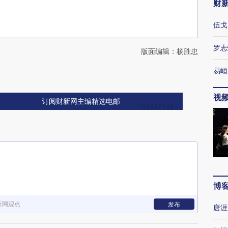
财
伍戈
罗志
版面编辑：杨胜忠
易峘
视
订阅财新网主编精选电邮
博
新网观点
发布
唐涯