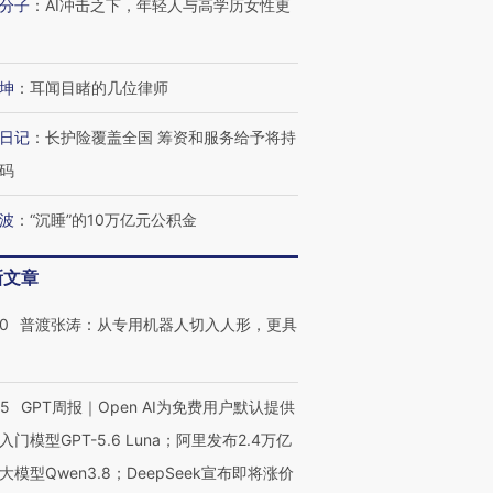
分子
：
AI冲击之下，年轻人与高学历女性更
坤
：
耳闻目睹的几位律师
日记
：
长护险覆盖全国 筹资和服务给予将持
跨国走私7万
视线｜被称为“蟑螂”的印
视线｜“入侵”还是“人道危
码
检体内含3种
度Z世代 用街头抗争将教
机”？难民潮撕裂西班牙
秘鲁纳斯
育部长拱下台
飞地休达
13人遇难
波
：
“沉睡”的10万亿元公积金
新文章
00
普渡张涛：从专用机器人切入人形，更具
进第四届链博
【商旅对话】华住集团
技“链”接产
【特别呈现】寻找100种
CFO：不靠规模取胜，华
【特别呈
有意思的生活方式·第三对
住三大增长引擎是什么？
有意思的
55
GPT周报｜Open AI为免费用户默认提供
入门模型GPT-5.6 Luna；阿里发布2.4万亿
大模型Qwen3.8；DeepSeek宣布即将涨价