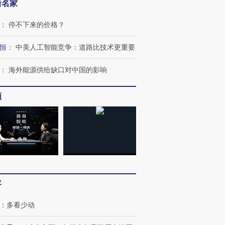
新名家
：
停不下来的价格？
恒
：
中美人工智能竞争：道路比技术更重要
：
海外能源供给缺口对中国的影响
频
客
：
多看少动