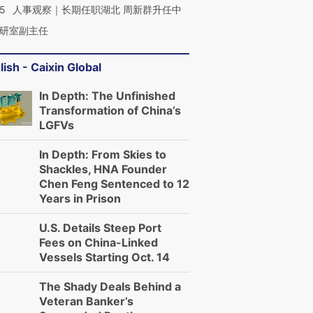
25
人事观察｜长期任职湖北 周新群升任中
研室副主任
lish - Caixin Global
In Depth: The Unfinished
Transformation of China’s
LGFVs
In Depth: From Skies to
Shackles, HNA Founder
Chen Feng Sentenced to 12
Years in Prison
U.S. Details Steep Port
Fees on China-Linked
Vessels Starting Oct. 14
The Shady Deals Behind a
Veteran Banker’s