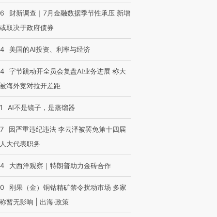
46
财新调查｜7月金融数据季节性承压 新增
或取决于政府债券
44
美国的AI投资、利率与经济
44
字节跳动开全员会复盘AI业务进展 称大
被海外竞对拉开差距
1
AI不是镜子，是蒸馏器
07
因严重违纪违法 李云泽被罢免第十四届
人大代表职务
44
大西洋观察｜特朗普助力金砖合作
40
刚果（金）铜钴精矿禁令扰动市场 多家
称暂无影响 | 出海·政策