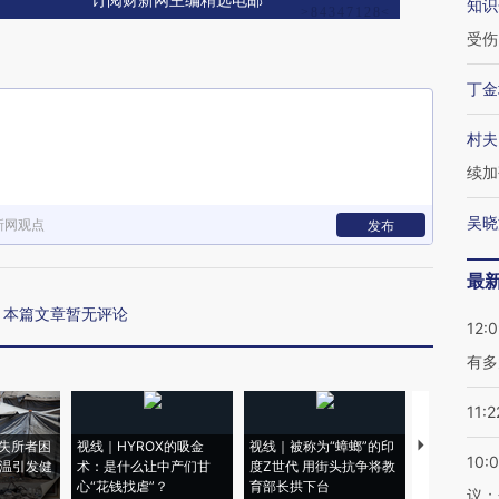
订阅财新网主编精选电邮
知识
受伤
丁金
村夫
续加
吴晓
新网观点
发布
最
本篇文章暂无评论
12:
有多
11:2
失所者困
视线｜HYROX的吸金
视线｜被称为“蟑螂”的印
视线｜“入侵
10:
高温引发健
术：是什么让中产们甘
度Z世代 用街头抗争将教
机”？难民潮
心“花钱找虐”？
育部长拱下台
飞地休达
议；