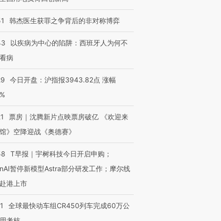
51
韩杰医生获罪之争背后的非对称博弈
43
以疾病为中心的陷阱：西班牙人为何不
进第四届链博
【商旅对话】华住集团
看病
技“链”接产
【特别呈现】寻找100种
CFO：不靠规模取胜，华
【特别呈
有意思的生活方式·第三对
住三大增长引擎是什么？
有意思的
29
今日开盘：沪指报3943.82点 涨幅
0%
21
票房｜沈腾新片点映票房破亿 《欢迎来
馆》空降迎战《奥德赛》
58
T早报｜宇树科技今日开启申购；
enAI暂停新模型Astra部分研发工作；摩尔线
赴港上市
1
全球最快动车组CR450列车完成60万公
用考核