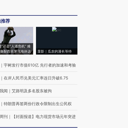
辑推荐
侵”还是“人道危机” 难
撕裂西班牙飞地休达
显影｜瓜农的漫长等待
｜
宇树发行市值610亿 先行者的加速和考验
｜
在岸人民币兑美元汇率连日升破6.75
我闻
｜
艾路明及多名股东被拘
｜
特朗普再签两份行政令限制出生公民权
周刊
｜
【封面报道】电力现货市场元年突进