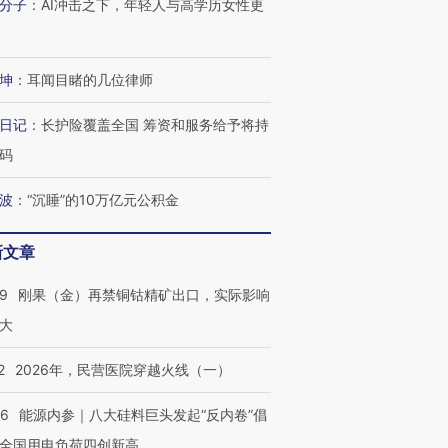
分子
：
AI冲击之下，年轻人与高学历女性更
坤
：
耳闻目睹的几位律师
日记
：
长护险覆盖全国 筹资和服务给予将持
码
波
：
“沉睡”的10万亿元公积金
新文章
09
刚果（金）再禁铜钴精矿出口，实际影响
大
2
2026年，民营医院穿越火线（一）
”还是“人道危
湖北宜昌局部短时降雨
哈尔滨遭遇短时极端强降
一周天下
06
能源内参｜八大硅料巨头发起“反内卷”倡
撕裂西班牙
128毫米 紧急转移近
雨 3小时累计雨量超80毫
枪杀8人
4000人
米
民涌入西
全国用电负荷四创新高