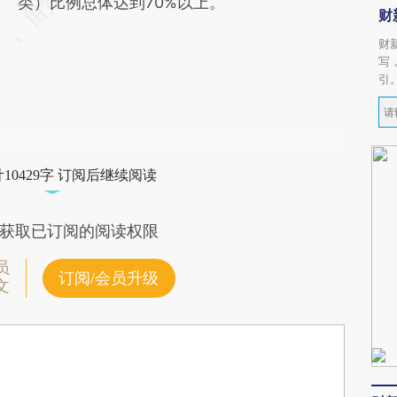
类）比例总体达到70%以上。
财
财
写
引
10429字 订阅后继续阅读
获取已订阅的阅读权限
员
订阅/会员升级
文