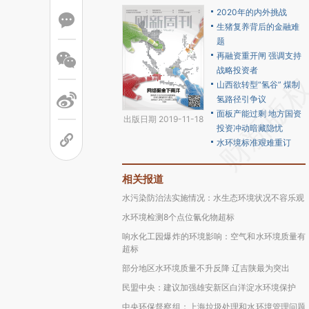
2020年的内外挑战
生猪复养背后的金融难
题
再融资重开闸 强调支持
战略投资者
山西欲转型“氢谷” 煤制
氢路径引争议
面板产能过剩 地方国资
出版日期 2019-11-18
投资冲动暗藏隐忧
水环境标准艰难重订
相关报道
水污染防治法实施情况：水生态环境状况不容乐观
水环境检测8个点位氰化物超标
响水化工园爆炸的环境影响：空气和水环境质量有
超标
部分地区水环境质量不升反降 辽吉陕最为突出
民盟中央：建议加强雄安新区白洋淀水环境保护
中央环保督察组：上海垃圾处理和水环境管理问题