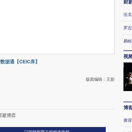
财
伍戈
罗志
易峘
视
数据通【CEIC库】
版面编辑：王影
博
邻避博弈
唐涯