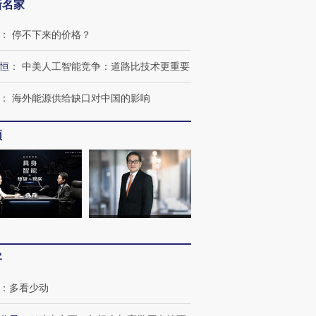
新名家
：
停不下来的价格？
恒
：
中美人工智能竞争：道路比技术更重要
：
海外能源供给缺口对中国的影响
频
客
：
多看少动