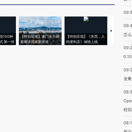
09:
09:
【推广】走
怎么
找100种
【特别呈现】澳门全力探
【特别呈现】《东莞，人
会，让数智科
式·第一对
索葡语国家新渠道
间便利店》倾情上线
业
09:
0.1
09:
龙餐
08:
Op
程拟
08:1
里运