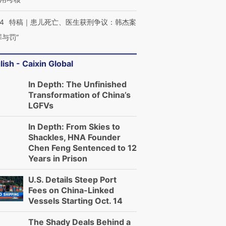
14
特稿｜患儿死亡、医生获刑争议：韩杰案
罪与罚”
lish - Caixin Global
In Depth: The Unfinished
Transformation of China’s
LGFVs
In Depth: From Skies to
Shackles, HNA Founder
Chen Feng Sentenced to 12
Years in Prison
U.S. Details Steep Port
Fees on China-Linked
Vessels Starting Oct. 14
The Shady Deals Behind a