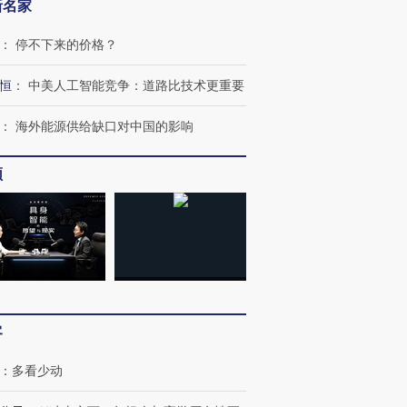
新名家
：
停不下来的价格？
恒
：
中美人工智能竞争：道路比技术更重要
：
海外能源供给缺口对中国的影响
频
客
：
多看少动