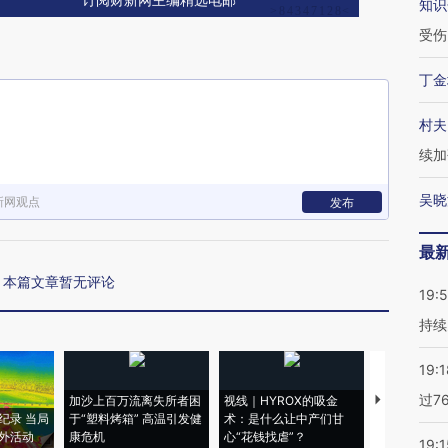
订阅财新网主编精选电邮
知识
受伤
丁金
村夫
续加
吴晓
新网观点
发布
最
本篇文章暂无评论
19:5
持续
19:1
过7
加沙上百万流离失所者困
视线｜HYROX的吸金
马航飞行员
纪录 当局
于“塑料烤箱” 高温引发健
术：是什么让中产们甘
粒摇头丸 尿
外活动
康危机
心“花钱找虐”？
毒品
19:1