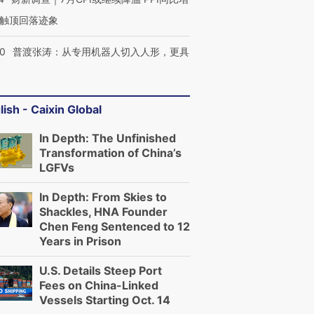
触顶回落迹象
00
普渡张涛：从专用机器人切入人形，更具
lish - Caixin Global
In Depth: The Unfinished
Transformation of China’s
LGFVs
In Depth: From Skies to
Shackles, HNA Founder
Chen Feng Sentenced to 12
Years in Prison
U.S. Details Steep Port
Fees on China-Linked
Vessels Starting Oct. 14