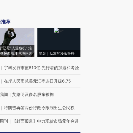
辑推荐
侵”还是“人道危机” 难
撕裂西班牙飞地休达
显影｜瓜农的漫长等待
｜
宇树发行市值610亿 先行者的加速和考验
｜
在岸人民币兑美元汇率连日升破6.75
我闻
｜
艾路明及多名股东被拘
｜
特朗普再签两份行政令限制出生公民权
周刊
｜
【封面报道】电力现货市场元年突进