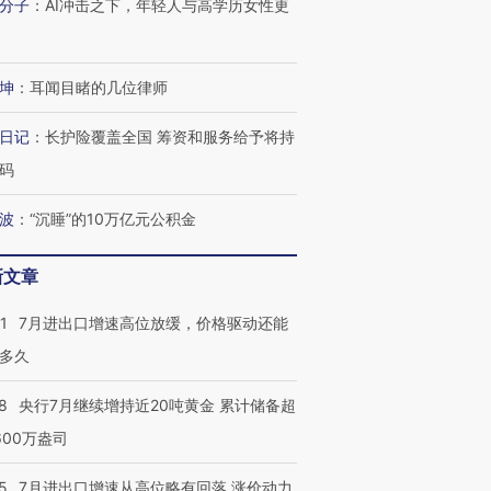
分子
：
AI冲击之下，年轻人与高学历女性更
坤
：
耳闻目睹的几位律师
日记
：
长护险覆盖全国 筹资和服务给予将持
码
波
：
“沉睡”的10万亿元公积金
新文章
1
7月进出口增速高位放缓，价格驱动还能
多久
8
央行7月继续增持近20吨黄金 累计储备超
600万盎司
跨国走私7万
视线｜被称为“蟑螂”的印
视线｜“入侵”还是“人道危
检体内含3种
度Z世代 用街头抗争将教
机”？难民潮撕裂西班牙
秘鲁纳斯
育部长拱下台
飞地休达
13人遇难
5
7月进出口增速从高位略有回落 涨价动力