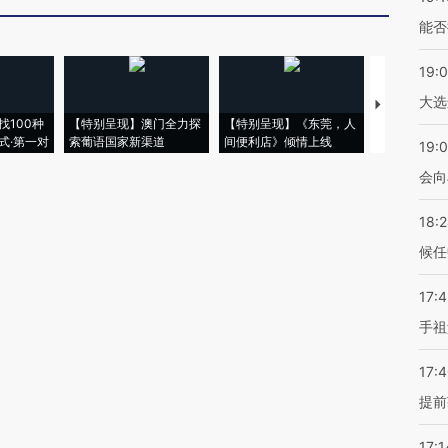
能否
19:
大选
【推广】走
找100种
【特别呈现】澳门全力探
【特别呈现】《东莞，人
会，让数智科
式·第一对
索葡语国家新渠道
间便利店》倾情上线
业
19:0
会向
18:
候任
17:
手祖
17:
提前
17:1