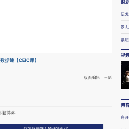
财
伍戈
罗志
易峘
视
数据通【CEIC库】
版面编辑：王影
博
邻避博弈
唐涯