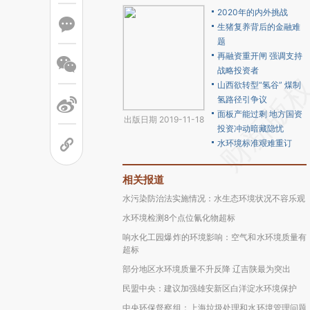
2020年的内外挑战
生猪复养背后的金融难
题
再融资重开闸 强调支持
战略投资者
山西欲转型“氢谷” 煤制
氢路径引争议
面板产能过剩 地方国资
出版日期 2019-11-18
投资冲动暗藏隐忧
水环境标准艰难重订
相关报道
水污染防治法实施情况：水生态环境状况不容乐观
水环境检测8个点位氰化物超标
响水化工园爆炸的环境影响：空气和水环境质量有
超标
部分地区水环境质量不升反降 辽吉陕最为突出
民盟中央：建议加强雄安新区白洋淀水环境保护
中央环保督察组：上海垃圾处理和水环境管理问题