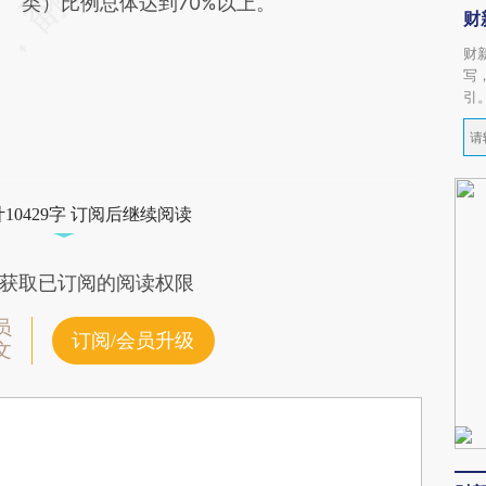
类）比例总体达到70%以上。
财
财
写
引
10429字 订阅后继续阅读
获取已订阅的阅读权限
员
订阅/会员升级
文