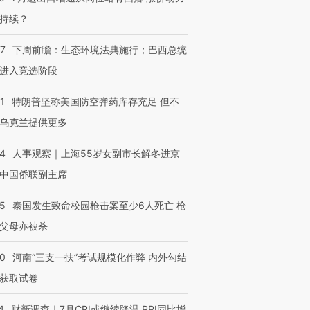
持续？
07
下周前瞻：生态环境法典施行；巴西总统
进入竞选阶段
进第四届链博
【商旅对话】华住集团
技“链”接产
【特别呈现】寻找100种
CFO：不靠规模取胜，华
【特别呈
有意思的生活方式·第三对
住三大增长引擎是什么？
有意思的
1
特朗普坚称美国防空弹药库存充足 但不
乌克兰提供更多
24
人事观察｜上海55岁女副市长解冬进京
中国侨联副主席
45
泰国发生致命校园枪击案至少6人死亡 枪
父母亦被杀
40
河南“三支一扶”考试规模化作弊 内外勾结
获取试卷
4
财新调查｜7月CPI或继续降温 PPI同比增