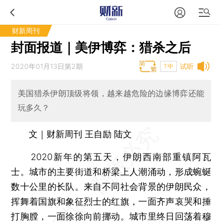
财新周刊
封面报道｜美伊博弈：猎杀之后
2020年01月13日第2期
试听
T中
美国猎杀伊朗顶级将领，越来越危险的边缘博弈还能
玩多久？
文｜财新周刊 王自励 陆文
2020新年的第五天，伊朗西南部重镇阿瓦
士。城市的主要街道和桥梁上人潮涌动，形成蜿蜒
数十公里的长队。来自不同社会背景的伊朗民众，
挥舞着国旗和象征烈士的红旗，一面齐声哀哭和捶
打胸膛，一面徐徐向前挪动。城市里终日回荡着穆