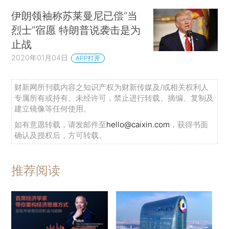
伊朗领袖称苏莱曼尼已偿“当
烈士”宿愿 特朗普说袭击是为
止战
2020年01月04日
APP打开
财新网所刊载内容之知识产权为财新传媒及/或相关权利人
专属所有或持有。未经许可，禁止进行转载、摘编、复制及
建立镜像等任何使用。
如有意愿转载，请发邮件至
hello@caixin.com
，获得书面
确认及授权后，方可转载。
推荐阅读