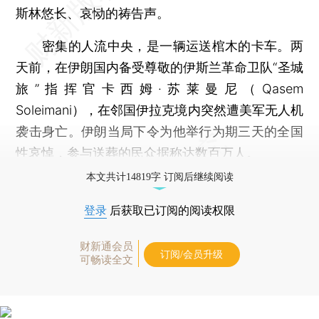
斯林悠长、哀恸的祷告声。
密集的人流中央，是一辆运送棺木的卡车。两
天前，在伊朗国内备受尊敬的伊斯兰革命卫队“圣城
旅”指挥官卡西姆·苏莱曼尼（Qasem
Soleimani），在邻国伊拉克境内突然遭美军无人机
袭击身亡。伊朗当局下令为他举行为期三天的全国
性哀悼，参与送葬的民众据称达数百万人。
本文共计14819字 订阅后继续阅读
登录
后获取已订阅的阅读权限
财新通会员
订阅/会员升级
可畅读全文