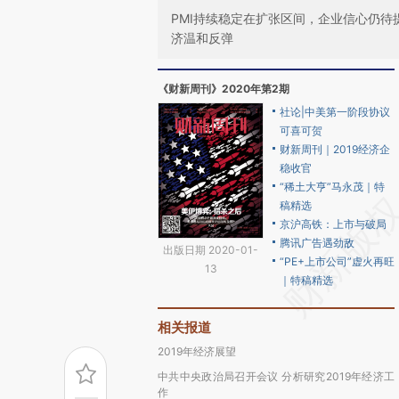
PMI持续稳定在扩张区间，企业信心仍待
济温和反弹
《财新周刊》2020年第2期
社论|中美第一阶段协议
可喜可贺
财新周刊｜2019经济企
稳收官
“稀土大亨”马永茂｜特
稿精选
京沪高铁：上市与破局
腾讯广告遇劲敌
出版日期 2020-01-
“PE+上市公司”虚火再旺
13
｜特稿精选
相关报道
2019年经济展望
中共中央政治局召开会议 分析研究2019年经济工
作