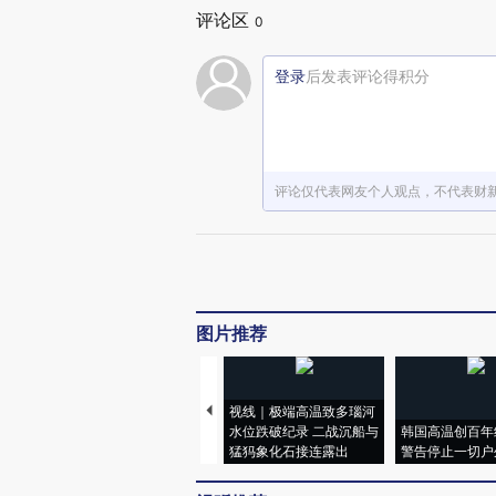
评论区
0
登录
后发表评论得积分
评论仅代表网友个人观点，不代表财
图片推荐
视线｜极端高温致多瑙河
水位跌破纪录 二战沉船与
韩国高温创百年
猛犸象化石接连露出
警告停止一切户