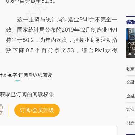
0.6个百分点至52.6。
这一走势与统计局制造业PMI并不完全一
编
致。国家统计局公布的2019年12月制造业PMI
持平于50.2，为年内次高，服务业商务活动指
湖北
12
数下降0.5个百分点至53，综合PMI录得
40
独家
2596字 订阅后继续阅读
金融
获取已订阅的阅读权限
金融
员
能源
订阅/会员升级
文
财新