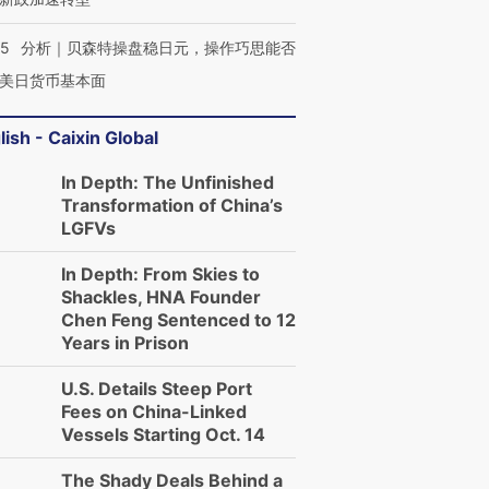
05
分析｜贝森特操盘稳日元，操作巧思能否
美日货币基本面
lish - Caixin Global
In Depth: The Unfinished
Transformation of China’s
LGFVs
In Depth: From Skies to
Shackles, HNA Founder
Chen Feng Sentenced to 12
Years in Prison
U.S. Details Steep Port
Fees on China-Linked
Vessels Starting Oct. 14
The Shady Deals Behind a