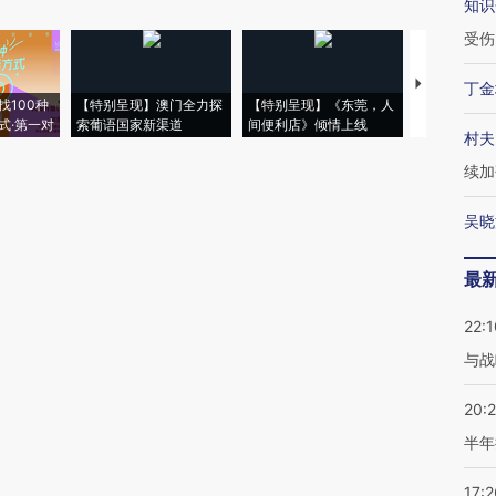
知识
受伤
【推广】走
丁金
找100种
【特别呈现】澳门全力探
【特别呈现】《东莞，人
会，让数智科
式·第一对
索葡语国家新渠道
间便利店》倾情上线
业
村夫
续加
吴晓
最
22:1
与战
20:
半年
17:2