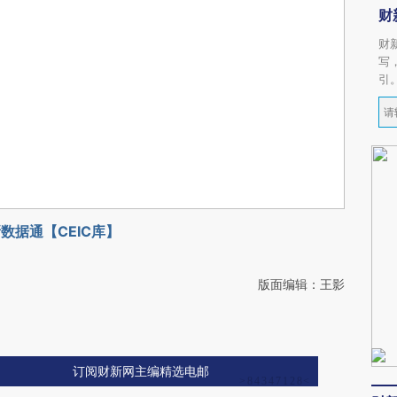
财
财
写
引
数据通【CEIC库】
版面编辑：王影
订阅财新网主编精选电邮