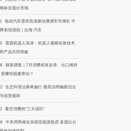
商标后退出市场
6
电动汽车需求高涨驱动澳洲车市增长 中
牌表现强劲｜出海·汽车
00
普渡机器人张涛：机器人规模化靠技术、
和产品共同突破
56
财新调查｜7月消费或有反弹、出口维持
 受哪些因素带动？
42
生态环境法典将施行 最高法明确新旧法
与追责规则
0
看空消费的“三大误区”
59
中东局势催化东南亚能源焦虑 多国出台
新政加速转型