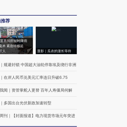
辑推荐
宜昌局部短时降雨
8毫米 紧急转移近
00人
显影｜瓜农的漫长等待
｜
规避封锁 中国超大油轮停靠埃及绕行非洲
｜
在岸人民币兑美元汇率连日升破6.75
我闻
｜
资管掌舵人更替 百年人寿僵局何解
｜
多国出台光伏新政加速转型
周刊
｜
【封面报道】电力现货市场元年突进