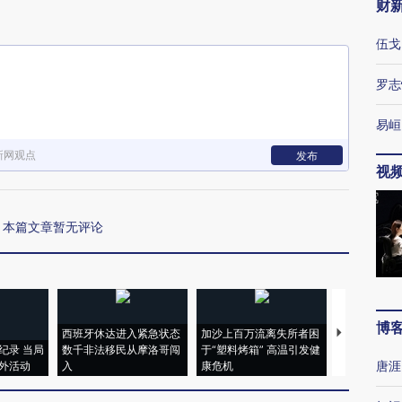
财
伍戈
罗志
易峘
新网观点
发布
视
本篇文章暂无评论
博
西班牙休达进入紧急状态
加沙上百万流离失所者困
视线｜HYR
纪录 当局
数千非法移民从摩洛哥闯
于“塑料烤箱” 高温引发健
术：是什么
唐涯
外活动
入
康危机
心“花钱找虐