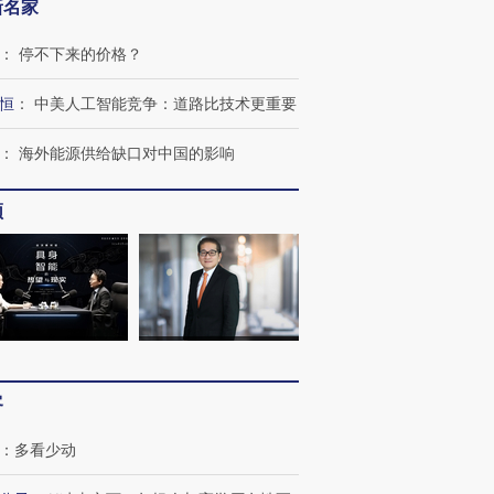
新名家
：
停不下来的价格？
恒
：
中美人工智能竞争：道路比技术更重要
：
海外能源供给缺口对中国的影响
频
客
OX的吸金
马航飞行员跨国走私7万
视线｜被称为“蟑螂”的印
让中产们甘
粒摇头丸 尿检体内含3种
度Z世代 用街头抗争将教
秘鲁纳斯
：
多看少动
”？
毒品
育部长拱下台
13人遇难