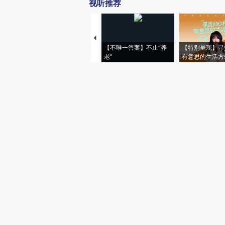
视听推荐
【不唯一答案】不止“养
【特别呈现】寻
老”
有意思的生活方