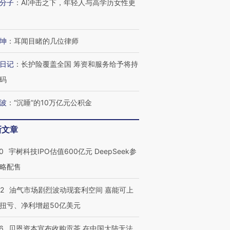
分子
：
AI冲击之下，年轻人与高学历女性更
进第四届链博
【商旅对话】华住集团
坤
：
耳闻目睹的几位律师
技“链”接产
【特别呈现】寻找100种
CFO：不靠规模取胜，华
【特别呈
有意思的生活方式·第三对
住三大增长引擎是什么？
有意思的
日记
：
长护险覆盖全国 筹资和服务给予将持
码
波
：
“沉睡”的10万亿元公积金
新文章
0
宇树科技IPO估值600亿元 DeepSeek参
略配售
22
油气市场剧烈波动现套利空间 嘉能可上
扭亏、净利增超50亿美元
6
贝恩资本宣布收购贡茶 在中国大陆无法