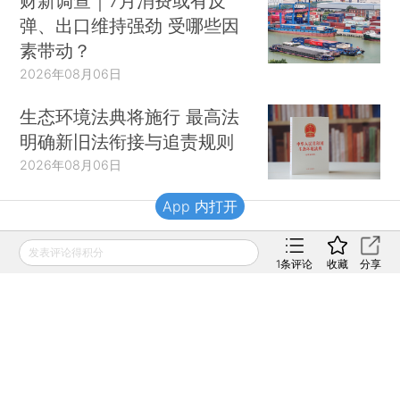
财新调查｜7月消费或有反
弹、出口维持强劲 受哪些因
素带动？
2026年08月06日
生态环境法典将施行 最高法
明确新旧法衔接与追责规则
2026年08月06日
App 内打开
财新移动
发表评论得积分
1
条评论
收藏
分享
财新
财新周刊
Caixin
登录
网页版
订阅电邮
|
|
Copyright 财新网 All Rights Reserved