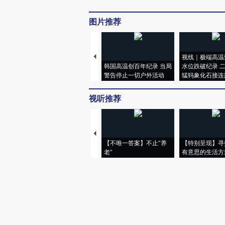
图片推荐
视线｜极端高温
韩国高温创百年纪录 当局
水位跌破纪录 
警告停止一切户外活动
猛犸象化石接连
视听推荐
【不唯一答案】不止“养
【特别呈现】寻
老”
有意思的生活方