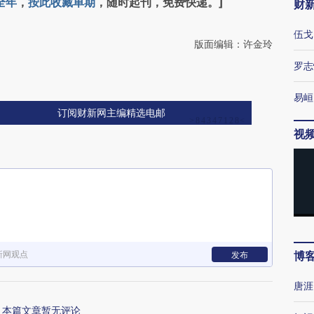
全年
，
按此收藏单期
，随时起刊，免费快递。]
财
伍戈
版面编辑：许金玲
罗志
易峘
订阅财新网主编精选电邮
视
新网观点
博
发布
唐涯
本篇文章暂无评论