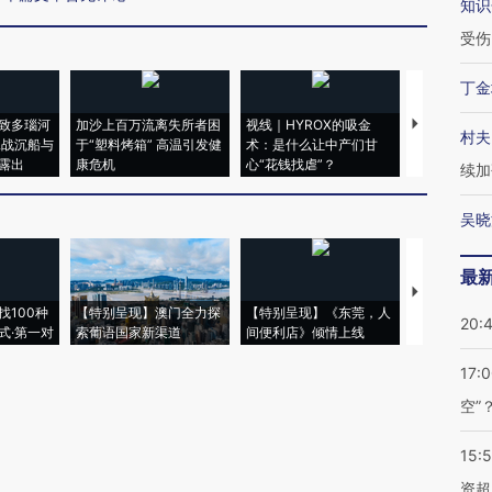
知识
受伤
丁金
致多瑙河
加沙上百万流离失所者困
视线｜HYROX的吸金
马航飞行员
村夫
二战沉船与
于“塑料烤箱” 高温引发健
术：是什么让中产们甘
粒摇头丸 尿
露出
康危机
心“花钱找虐”？
毒品
续加
吴晓
最
【推广】走
找100种
【特别呈现】澳门全力探
【特别呈现】《东莞，人
会，让数智科
20:
式·第一对
索葡语国家新渠道
间便利店》倾情上线
业
17:
空”
15:
资超