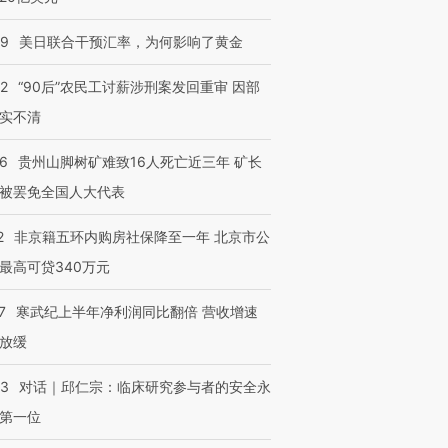
09
美日联合干预汇率，为何影响了黄金
32
“90后”农民工讨薪涉刑案发回重审 因部
实不清
36
贵州山脚树矿难致16人死亡近三年 矿长
被罢免全国人大代表
2
非京籍五环内购房社保降至一年 北京市公
最高可贷340万元
7
寒武纪上半年净利润同比翻倍 营收增速
放缓
53
对话｜邱仁宗：临床研究参与者的安全永
第一位