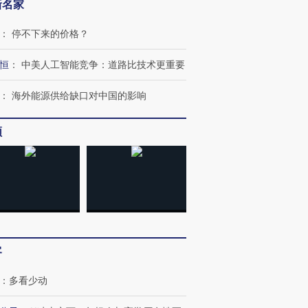
新名家
：
停不下来的价格？
恒
：
中美人工智能竞争：道路比技术更重要
：
海外能源供给缺口对中国的影响
频
客
：
多看少动