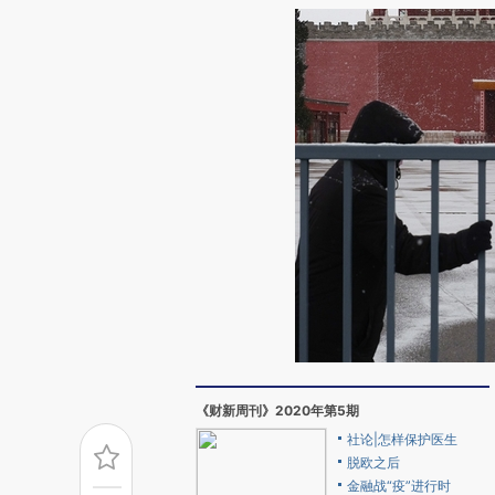
《财新周刊》2020年第5期
社论|怎样保护医生
脱欧之后
金融战“疫”进行时