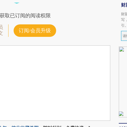
财
财
获取已订阅的阅读权限
写
引
员
订阅/会员升级
文