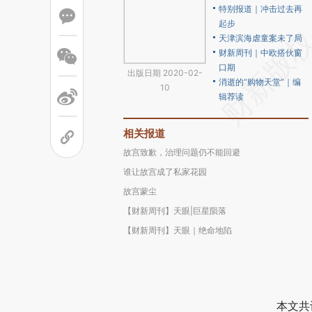
特别报道｜冲击过去再
起步
天津滨海虐童案未了局
财新周刊｜中欧搭伙窗
口期
出版日期 2020-02-
消逝的“购物天堂”｜编
10
辑荐读
相关报道
故宫致歉，治理问题仍不能回避
谁让故宫成了私家花园
故宫蒙尘
【财新周刊】天眼|巨星陨落
【财新周刊】天眼｜绝命地陷
本文共