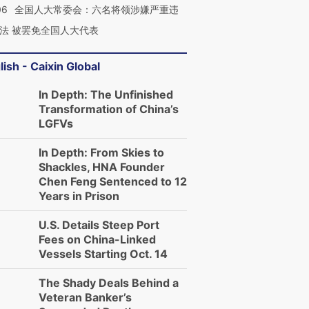
06
全国人大常委会：六名将领涉嫌严重违
法 被罢免全国人大代表
lish - Caixin Global
In Depth: The Unfinished
Transformation of China’s
LGFVs
In Depth: From Skies to
Shackles, HNA Founder
Chen Feng Sentenced to 12
Years in Prison
U.S. Details Steep Port
Fees on China-Linked
Vessels Starting Oct. 14
The Shady Deals Behind a
Veteran Banker’s