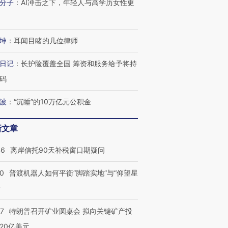
分子
：
AI冲击之下，年轻人与高学历女性更
坤
：
耳闻目睹的几位律师
跨国走私7万
视线｜被称为“蟑螂”的印
视线｜“入侵”还是“人道危
日记
：
长护险覆盖全国 筹资和服务给予将持
检体内含3种
度Z世代 用街头抗争将教
机”？难民潮撕裂西班牙
秘鲁纳斯
育部长拱下台
飞地休达
13人遇难
码
波
：
“沉睡”的10万亿元公积金
新文章
进第四届链博
【商旅对话】华住集团
技“链”接产
【特别呈现】寻找100种
CFO：不靠规模取胜，华
【特别呈
46
离岸信托90天补税窗口期疑问
有意思的生活方式·第三对
住三大增长引擎是什么？
有意思的
00
普渡机器人如何平衡“脚踏实地”与“仰望星
？
57
特朗普召开矿业圆桌会 拟向关键矿产投
20亿美元