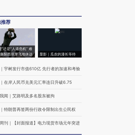
辑推荐
侵”还是“人道危机” 难
撕裂西班牙飞地休达
显影｜瓜农的漫长等待
｜
宇树发行市值610亿 先行者的加速和考验
｜
在岸人民币兑美元汇率连日升破6.75
我闻
｜
艾路明及多名股东被拘
｜
特朗普再签两份行政令限制出生公民权
周刊
｜
【封面报道】电力现货市场元年突进