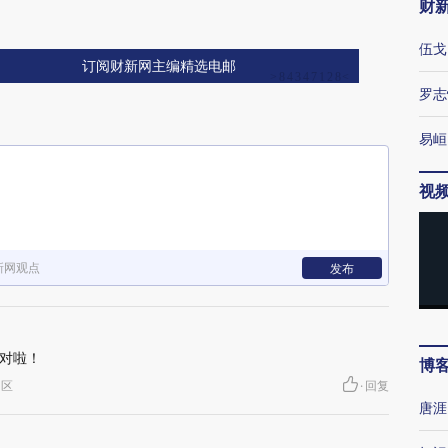
财
伍戈
订阅财新网主编精选电邮
罗志
易峘
视
新网观点
发布
对啦！
博
禺区
·
回复
唐涯