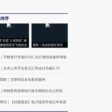
辑推荐
侵”还是“人道危机” 难
撕裂西班牙飞地休达
显影｜瓜农的漫长等待
｜
宇树发行市值610亿 先行者的加速和考验
｜
在岸人民币兑美元汇率连日升破6.75
我闻
｜
艾路明及多名股东被拘
｜
特朗普再签两份行政令限制出生公民权
周刊
｜
【封面报道】电力现货市场元年突进