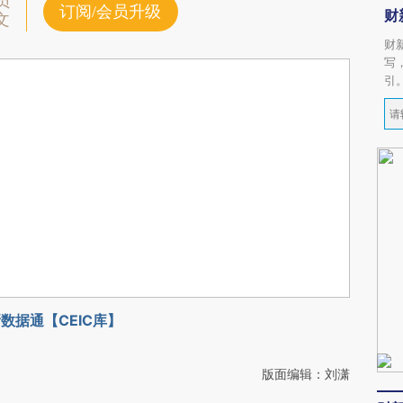
员
订阅/会员升级
财
文
财
写
引
数据通【CEIC库】
版面编辑：刘潇