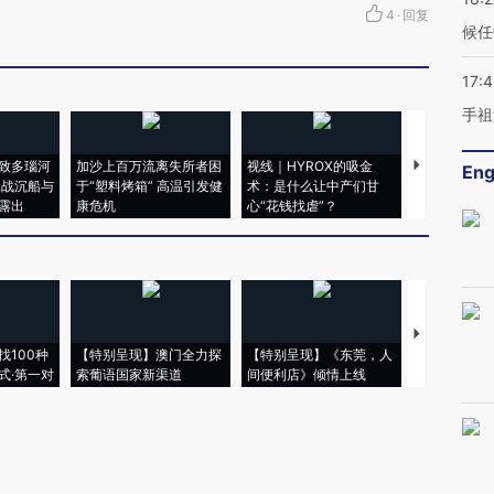
4
·
回复
候任
17:
手祖
致多瑙河
加沙上百万流离失所者困
视线｜HYROX的吸金
马航飞行员
Eng
二战沉船与
于“塑料烤箱” 高温引发健
术：是什么让中产们甘
粒摇头丸 尿
露出
康危机
心“花钱找虐”？
毒品
【推广】走
找100种
【特别呈现】澳门全力探
【特别呈现】《东莞，人
会，让数智科
式·第一对
索葡语国家新渠道
间便利店》倾情上线
业