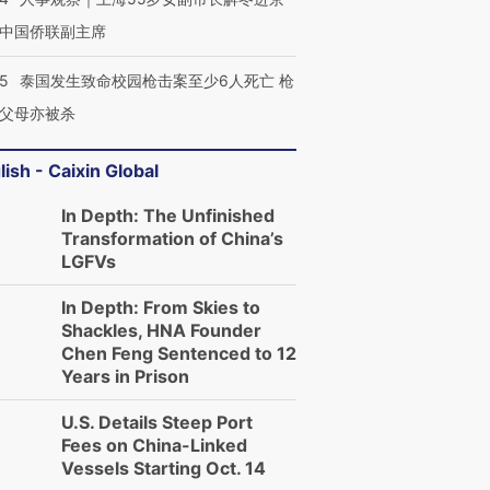
中国侨联副主席
45
泰国发生致命校园枪击案至少6人死亡 枪
父母亦被杀
跨国走私7万
视线｜被称为“蟑螂”的印
视线｜“入侵”还是“人道危
lish - Caixin Global
检体内含3种
度Z世代 用街头抗争将教
机”？难民潮撕裂西班牙
秘鲁纳斯
育部长拱下台
飞地休达
13人遇难
In Depth: The Unfinished
Transformation of China’s
LGFVs
In Depth: From Skies to
Shackles, HNA Founder
进第四届链博
【商旅对话】华住集团
Chen Feng Sentenced to 12
技“链”接产
【特别呈现】寻找100种
CFO：不靠规模取胜，华
【特别呈
有意思的生活方式·第三对
住三大增长引擎是什么？
有意思的
Years in Prison
U.S. Details Steep Port
Fees on China-Linked
Vessels Starting Oct. 14