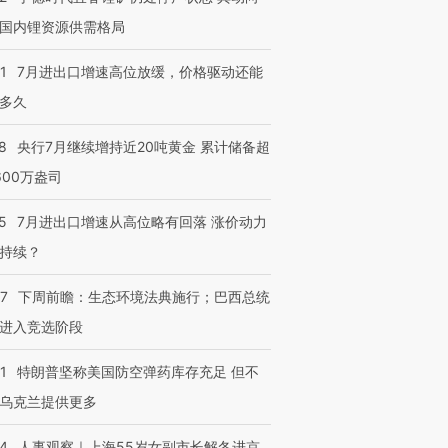
国内锂资源供需格局
1
7月进出口增速高位放缓，价格驱动还能
多久
8
央行7月继续增持近20吨黄金 累计储备超
600万盎司
5
7月进出口增速从高位略有回落 涨价动力
持续？
07
下周前瞻：生态环境法典施行；巴西总统
进入竞选阶段
1
特朗普坚称美国防空弹药库存充足 但不
乌克兰提供更多
24
人事观察｜上海55岁女副市长解冬进京