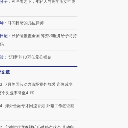
分子
：
AI冲击之下，年轻人与高学历女性更
坤
：
耳闻目睹的几位律师
日记
：
长护险覆盖全国 筹资和服务给予将持
码
波
：
“沉睡”的10万亿元公积金
新文章
43
7月美国劳动力市场意外放缓 岗位减少
3万个失业率降至4.1%
14
海外金融专才回流香港 外籍工作签证翻
2
宁德时代宜春锂矿仍处停产状态 其动向