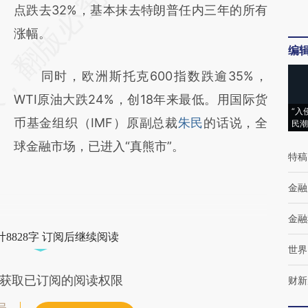
点跌去32%，基本抹去特朗普任内三年的所有
涨幅。
编
同时，欧洲斯托克600指数跌逾35%，
WTI原油大跌24%，创18年来最低。用国际货
“入
币基金组织（IMF）原副总裁
朱民
的话说，全
民潮
球金融市场，已进入“真熊市”。
特稿
金融
金融
8828字 订阅后继续阅读
世界
获取已订阅的阅读权限
财新