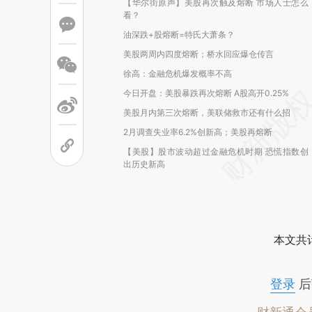
【华尔街原声】美股再次触及熔断 市场人士怎么
看？
油深跌+股熔断=特氏大萧条？
美股两周内四度熔断；桥水回应爆仓传言
徐高：金融危机爆发概率不高
今日开盘：美股暴跌再次熔断 A股高开0.25%
美股月内第三次熔断，美联储救市还有什么招
2月调查失业率6.2%创新高；美股再熔断
【美股】股市波动超过金融危机时期 恐慌指数创
出历史新高
本文共计
登录
后