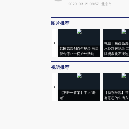
2020-03-21 09:57 · 北京市
图片推荐
视线｜极端高温
韩国高温创百年纪录 当局
水位跌破纪录 
警告停止一切户外活动
猛犸象化石接连
视听推荐
【不唯一答案】不止“养
【特别呈现】寻
老”
有意思的生活方