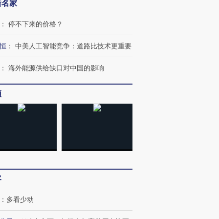
新名家
：
停不下来的价格？
恒
：
中美人工智能竞争：道路比技术更重要
：
海外能源供给缺口对中国的影响
频
客
：
多看少动