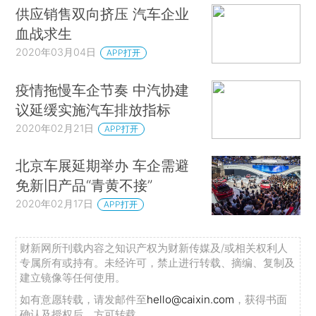
供应销售双向挤压 汽车企业
血战求生
2020年03月04日
APP打开
疫情拖慢车企节奏 中汽协建
议延缓实施汽车排放指标
2020年02月21日
APP打开
北京车展延期举办 车企需避
免新旧产品“青黄不接”
2020年02月17日
APP打开
财新网所刊载内容之知识产权为财新传媒及/或相关权利人
专属所有或持有。未经许可，禁止进行转载、摘编、复制及
建立镜像等任何使用。
如有意愿转载，请发邮件至
hello@caixin.com
，获得书面
确认及授权后，方可转载。