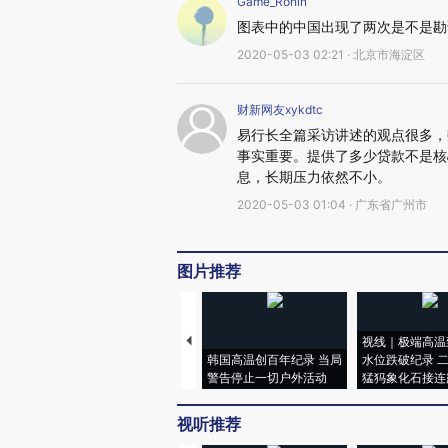
Game_Ronin
图表中的中国出现了两次是不是勘
2020-05-03 02:21 · 北京市海淀区
财新网友xykdtc
易行长全篇采访讲述的观点很多，
事实重要。提供了多少贷款不是核
息，长期压力依然不小。
2020-05-03 01:04 · 广东省广州市
图片推荐
视线｜极端高温
韩国高温创百年纪录 当局
水位跌破纪录 
警告停止一切户外活动
猛犸象化石接连
视听推荐