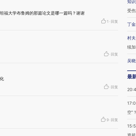
知识
受伤
坦福大学布鲁姆的那篇论文是哪一篇吗？谢谢
1
·
回复
丁金
村夫
续加
·
回复
吴晓
最
化
·
回复
20:
17:
空”
9
·
回复
15:
资超