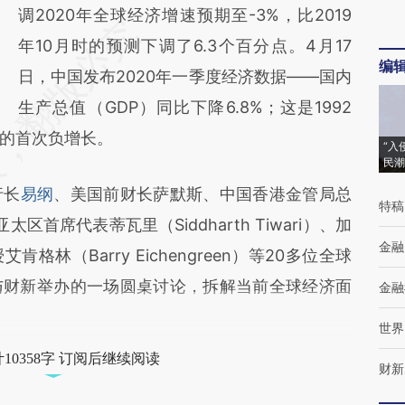
调2020年全球经济增速预期至-3%，比2019
年10月时的预测下调了6.3个百分点。4月17
编
日，中国发布2020年一季度经济数据——国内
生产总值（GDP）同比下降6.8%；这是1992
的首次负增长。
“入
民潮
行长
易纲
、美国前财长萨默斯、中国香港金管局总
特稿
区首席代表蒂瓦里（Siddharth Tiwari）、加
金融
林（Barry Eichengreen）等20多位全球
与财新举办的一场圆桌讨论，拆解当前全球经济面
金融
世界
10358字 订阅后继续阅读
财新