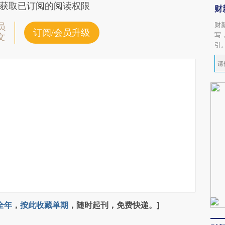
获取已订阅的阅读权限
财
财
员
订阅/会员升级
写
文
引
全年
，
按此收藏单期
，随时起刊，免费快递。]