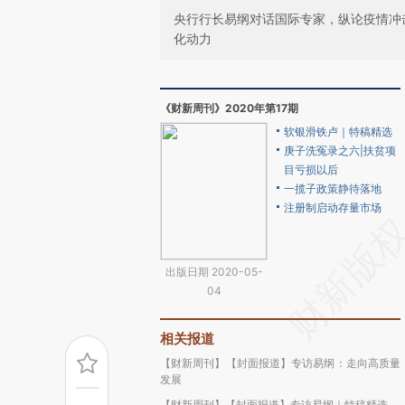
央行行长易纲对话国际专家，纵论疫情冲
化动力
《财新周刊》2020年第17期
软银滑铁卢｜特稿精选
庚子洗冤录之六|扶贫项
目亏损以后
一揽子政策静待落地
注册制启动存量市场
出版日期 2020-05-
04
相关报道
【财新周刊】【封面报道】专访易纲：走向高质量
发展
【财新周刊】【封面报道】专访易纲｜特稿精选