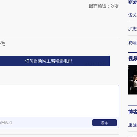
财
版面编辑：刘潇
伍戈
罗志
波
易峘
么做
视
订阅财新网主编精选电邮
博
新网观点
发布
唐涯