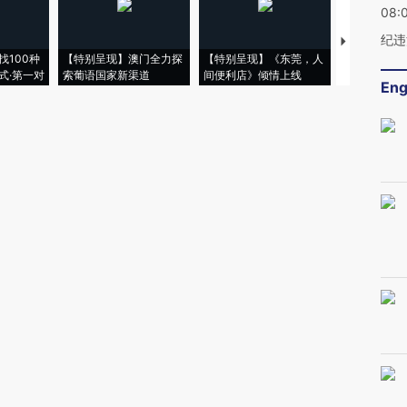
08:
纪违
【推广】走
找100种
【特别呈现】澳门全力探
【特别呈现】《东莞，人
会，让数智科
式·第一对
索葡语国家新渠道
间便利店》倾情上线
业
Eng