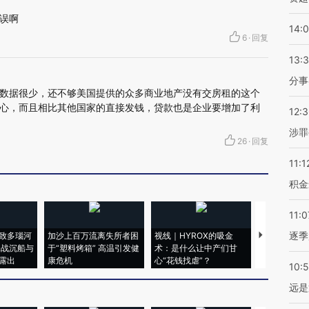
误啊
14:
6
·
回复
13:
分事
数据很少，还不够美国提供的众多商业地产没有交房租的这个
心，而且相比其他国家的直接发钱，贷款也是企业要增加了利
12:
涉罪
26
·
回复
11:1
积金
11:0
逐季
致多瑙河
加沙上百万流离失所者困
视线｜HYROX的吸金
马航飞行员
二战沉船与
于“塑料烤箱” 高温引发健
术：是什么让中产们甘
粒摇头丸 尿
露出
康危机
心“花钱找虐”？
毒品
10:
远是