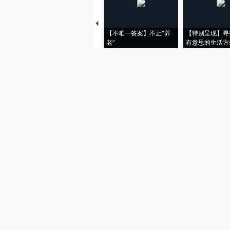
【不唯一答案】不止“养
【特别呈现】寻
老”
有意思的生活方