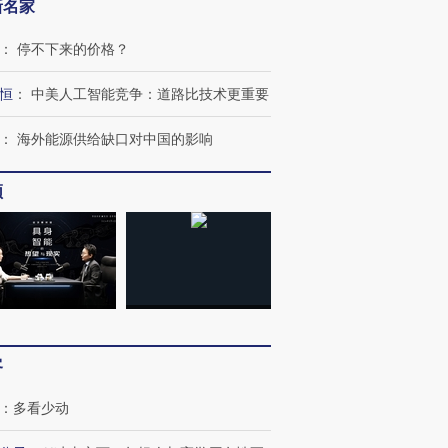
新名家
：
停不下来的价格？
恒
：
中美人工智能竞争：道路比技术更重要
：
海外能源供给缺口对中国的影响
频
客
：
多看少动