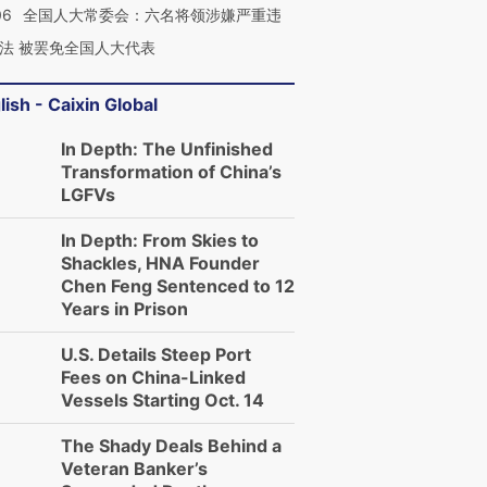
06
全国人大常委会：六名将领涉嫌严重违
法 被罢免全国人大代表
进第四届链博
【商旅对话】华住集团
技“链”接产
【特别呈现】寻找100种
CFO：不靠规模取胜，华
【特别呈
有意思的生活方式·第三对
住三大增长引擎是什么？
有意思的
lish - Caixin Global
In Depth: The Unfinished
Transformation of China’s
LGFVs
In Depth: From Skies to
Shackles, HNA Founder
Chen Feng Sentenced to 12
Years in Prison
U.S. Details Steep Port
Fees on China-Linked
Vessels Starting Oct. 14
The Shady Deals Behind a
Veteran Banker’s