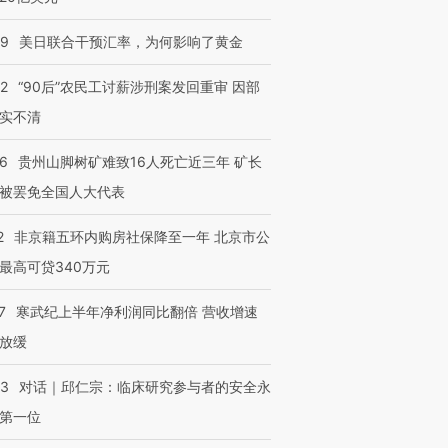
09
美日联合干预汇率，为何影响了黄金
32
“90后”农民工讨薪涉刑案发回重审 因部
实不清
36
贵州山脚树矿难致16人死亡近三年 矿长
被罢免全国人大代表
2
非京籍五环内购房社保降至一年 北京市公
最高可贷340万元
7
寒武纪上半年净利润同比翻倍 营收增速
放缓
跨国走私7万
视线｜被称为“蟑螂”的印
视线｜“入侵”还是“人道危
检体内含3种
度Z世代 用街头抗争将教
机”？难民潮撕裂西班牙
秘鲁纳斯
育部长拱下台
飞地休达
13人遇难
53
对话｜邱仁宗：临床研究参与者的安全永
第一位