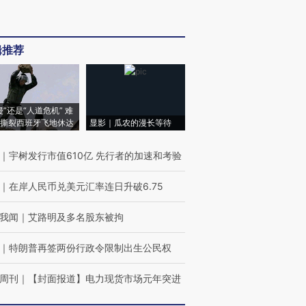
辑推荐
侵”还是“人道危机” 难
撕裂西班牙飞地休达
显影｜瓜农的漫长等待
｜
宇树发行市值610亿 先行者的加速和考验
｜
在岸人民币兑美元汇率连日升破6.75
我闻
｜
艾路明及多名股东被拘
｜
特朗普再签两份行政令限制出生公民权
周刊
｜
【封面报道】电力现货市场元年突进