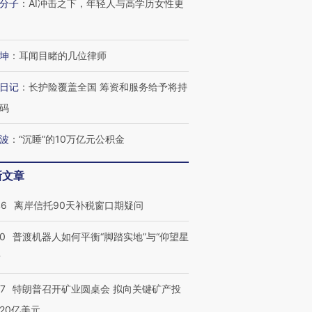
分子
：
AI冲击之下，年轻人与高学历女性更
坤
：
耳闻目睹的几位律师
日记
：
长护险覆盖全国 筹资和服务给予将持
码
波
：
“沉睡”的10万亿元公积金
新文章
46
离岸信托90天补税窗口期疑问
00
普渡机器人如何平衡“脚踏实地”与“仰望星
？
57
特朗普召开矿业圆桌会 拟向关键矿产投
20亿美元