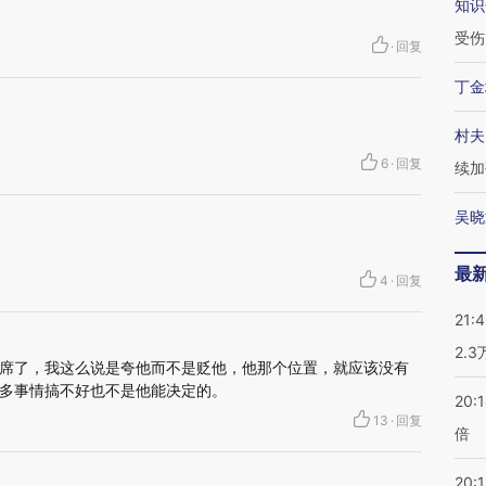
知识
受伤
·
回复
丁金
村夫
6
·
回复
续加
吴晓
最
4
·
回复
21:
2.
席了，我这么说是夸他而不是贬他，他那个位置，就应该没有
多事情搞不好也不是他能决定的。
20:
13
·
回复
倍
20:1