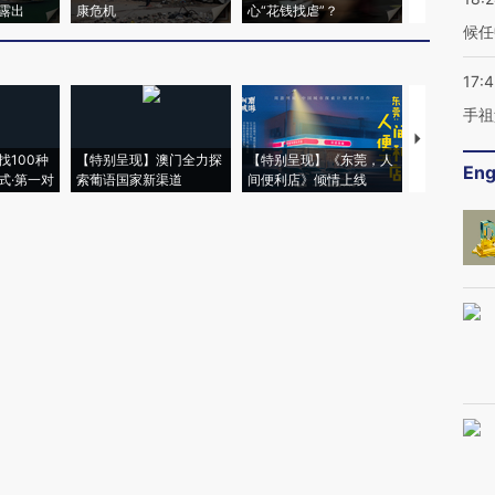
露出
康危机
心“花钱找虐”？
毒品
候任
17:
手祖
【推广】走
找100种
【特别呈现】澳门全力探
【特别呈现】《东莞，人
会，让数智科
Eng
式·第一对
索葡语国家新渠道
间便利店》倾情上线
业