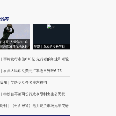
辑推荐
侵”还是“人道危机” 难
撕裂西班牙飞地休达
显影｜瓜农的漫长等待
｜
宇树发行市值610亿 先行者的加速和考验
｜
在岸人民币兑美元汇率连日升破6.75
我闻
｜
艾路明及多名股东被拘
｜
特朗普再签两份行政令限制出生公民权
周刊
｜
【封面报道】电力现货市场元年突进