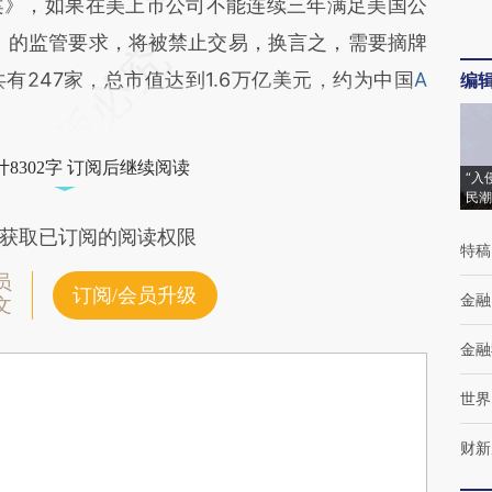
案》，如果在美上市公司不能连续三年满足美国公
B）的监管要求，将被禁止交易，换言之，需要摘牌
有247家，总市值达到1.6万亿美元，约为中国
A
编
8302字 订阅后继续阅读
“入
民潮
获取已订阅的阅读权限
特稿
员
订阅/会员升级
金融
文
金融
世界
财新