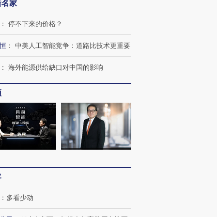
新名家
：
停不下来的价格？
恒
：
中美人工智能竞争：道路比技术更重要
：
海外能源供给缺口对中国的影响
频
客
：
多看少动