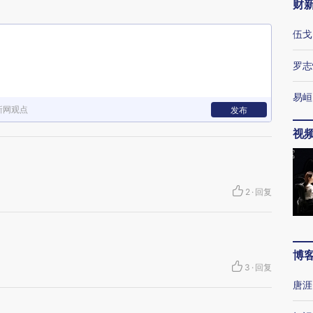
财
伍戈
罗志
易峘
新网观点
发布
视
2
·
回复
博
3
·
回复
唐涯