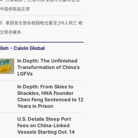
育部长拱下台
飞地休达
13人遇难
中国侨联副主席
45
泰国发生致命校园枪击案至少6人死亡 枪
父母亦被杀
进第四届链博
【商旅对话】华住集团
技“链”接产
【特别呈现】寻找100种
CFO：不靠规模取胜，华
【特别呈
lish - Caixin Global
有意思的生活方式·第三对
住三大增长引擎是什么？
有意思的
In Depth: The Unfinished
Transformation of China’s
LGFVs
In Depth: From Skies to
Shackles, HNA Founder
Chen Feng Sentenced to 12
Years in Prison
U.S. Details Steep Port
Fees on China-Linked
Vessels Starting Oct. 14