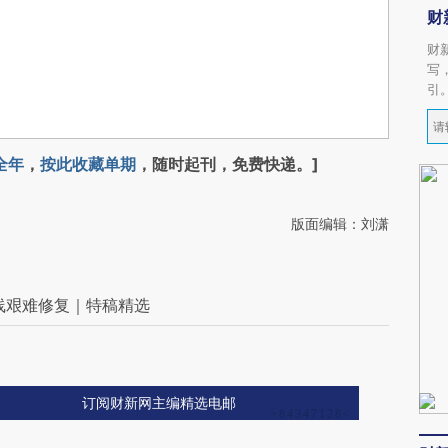
财
财
写
引
全年
，
按此收藏单期
，随时起刊，免费快递。]
版面编辑：刘潇
线艰难修复｜特稿精选
订阅财新网主编精选电邮