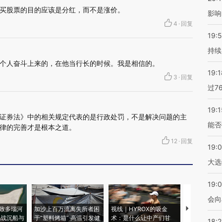
买股票的目的应该是分红，而不是涨价。
影响
4
·
回复
19:5
持续
个人奋斗上来的，在他当行长的时候。我是相信的。
19:1
3
·
回复
过7
19:1
证券法》中的相关规定代表的是行政处罚，不是解决问题的主
能否
律的完善才是根本之道。
12
·
回复
19:
大选
19:0
会向
致多瑙河
加沙上百万流离失所者困
视线｜HYROX的吸金
马航飞行员
二战沉船与
于“塑料烤箱” 高温引发健
术：是什么让中产们甘
粒摇头丸 尿
18: