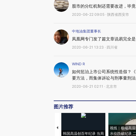
股市的分红机制还需要改进，毕竟
2020-06-22 09:05 · 陕西省西安市
中地油集团董事长
凤凰网专门发了篇文章说易完全是
2020-06-21 13:23 · 四川省
WIND R
如何惩治上市公司系统性造假？《
要方法，而集体诉讼与刑事量刑法
2020-06-21 02:11 · 北京市
图片推荐
视线｜极端高温
韩国高温创百年纪录 当局
水位跌破纪录 