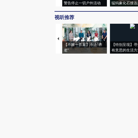
警告停止一切户外活动
猛犸象化石接连
视听推荐
【不唯一答案】不止“养
【特别呈现】寻
老”
有意思的生活方