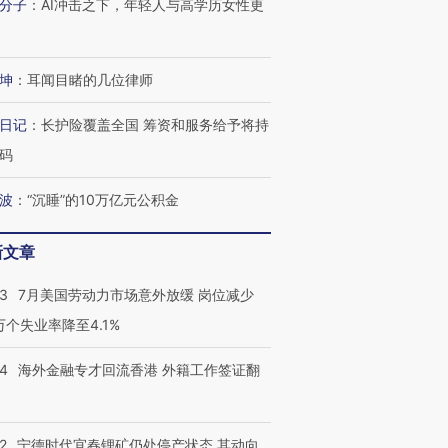
分子
：
AI冲击之下，年轻人与高学历女性更
坤
：
耳闻目睹的几位律师
日记
：
长护险覆盖全国 筹资和服务给予将持
码
波
：
“沉睡”的10万亿元公积金
新文章
43
7月美国劳动力市场意外放缓 岗位减少
3万个失业率降至4.1%
14
海外金融专才回流香港 外籍工作签证翻
2
宁德时代宜春锂矿仍处停产状态 其动向