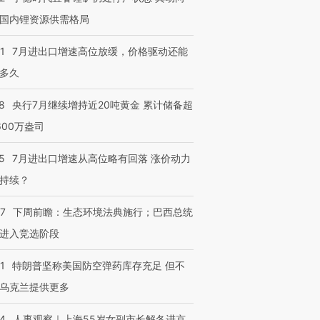
国内锂资源供需格局
1
7月进出口增速高位放缓，价格驱动还能
多久
8
央行7月继续增持近20吨黄金 累计储备超
600万盎司
5
7月进出口增速从高位略有回落 涨价动力
持续？
07
下周前瞻：生态环境法典施行；巴西总统
进入竞选阶段
1
特朗普坚称美国防空弹药库存充足 但不
乌克兰提供更多
跨国走私7万
视线｜被称为“蟑螂”的印
视线｜“入侵”还是“人道危
检体内含3种
度Z世代 用街头抗争将教
机”？难民潮撕裂西班牙
秘鲁纳斯
24
人事观察｜上海55岁女副市长解冬进京