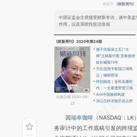
来源于
《财新周刊》
中国证监会主席接受财新专访，谈中美监
作用，以及系统性惩治造假
《财新周刊》2020年第24期
庚子洗冤录之五| “大
师”王林案中案 宜春接待
处长喊冤15年
万亿信用卡套现江湖风
云｜编辑荐读
特别报道｜全民直播时
代：一文看透带货江湖
Arm中国换帅风波
出版日期 2020-06-
凉山怎样才能不这么穷
22
因
瑞幸咖啡
（NASDAQ：
务审计中的工作底稿引发的跨境监