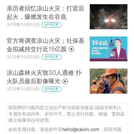
亲历者回忆凉山火灾：打雷后
起火，爆燃发生在谷底
2019年04月03日
APP打开
官方将调查凉山火灾；社保基
金拟减持交行近15亿股
2019年04月03日
APP打开
凉山森林火灾致30人遇难 扑
火队员最后影像曝光
2019年04月03日
APP打开
财新网所刊载内容之知识产权为财新传媒及/或相关权利人
专属所有或持有。未经许可，禁止进行转载、摘编、复制及
建立镜像等任何使用。
如有意愿转载，请发邮件至
hello@caixin.com
，获得书面