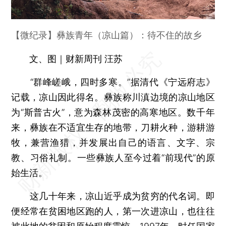
【微纪录】彝族青年（凉山篇）：待不住的故乡
文、图｜财新周刊 汪苏
“群峰嵯峨，四时多寒。”据清代《宁远府志》
记载，凉山因此得名。彝族称川滇边境的凉山地区
为“斯普古火”，意为森林茂密的高寒地区。数千年
来，彝族在不适宜生存的地带，刀耕火种，游耕游
牧，兼营渔猎，并发展出自己的语言、文字、宗
教、习俗礼制。一些彝族人至今过着“前现代”的原
始生活。
这几十年来，凉山近乎成为贫穷的代名词。即
便经常在贫困地区跑的人，第一次进凉山，也往往