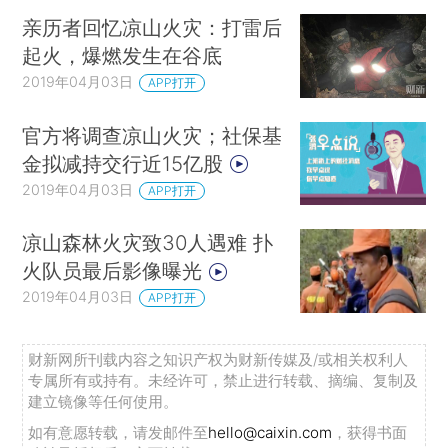
亲历者回忆凉山火灾：打雷后
起火，爆燃发生在谷底
2019年04月03日
APP打开
官方将调查凉山火灾；社保基
金拟减持交行近15亿股
2019年04月03日
APP打开
凉山森林火灾致30人遇难 扑
火队员最后影像曝光
2019年04月03日
APP打开
财新网所刊载内容之知识产权为财新传媒及/或相关权利人
专属所有或持有。未经许可，禁止进行转载、摘编、复制及
建立镜像等任何使用。
如有意愿转载，请发邮件至
hello@caixin.com
，获得书面