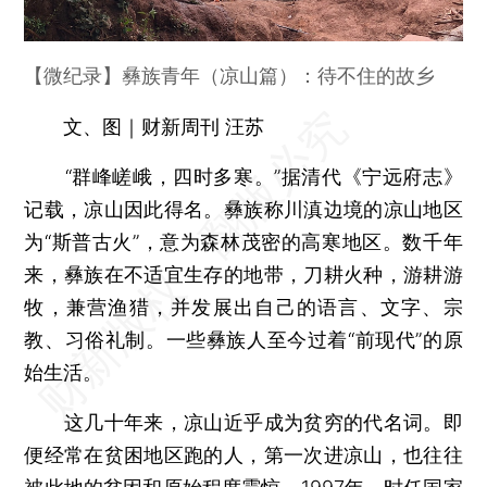
【微纪录】彝族青年（凉山篇）：待不住的故乡
文、图｜财新周刊 汪苏
“群峰嵯峨，四时多寒。”据清代《宁远府志》
记载，凉山因此得名。彝族称川滇边境的凉山地区
为“斯普古火”，意为森林茂密的高寒地区。数千年
来，彝族在不适宜生存的地带，刀耕火种，游耕游
牧，兼营渔猎，并发展出自己的语言、文字、宗
教、习俗礼制。一些彝族人至今过着“前现代”的原
始生活。
这几十年来，凉山近乎成为贫穷的代名词。即
便经常在贫困地区跑的人，第一次进凉山，也往往