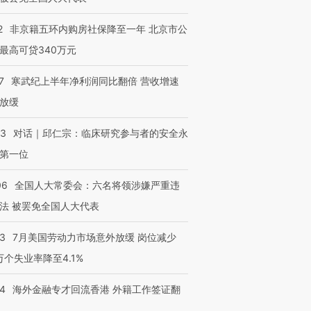
2
非京籍五环内购房社保降至一年 北京市公
最高可贷340万元
7
寒武纪上半年净利润同比翻倍 营收增速
放缓
53
对话｜邱仁宗：临床研究参与者的安全永
第一位
06
全国人大常委会：六名将领涉嫌严重违
法 被罢免全国人大代表
43
7月美国劳动力市场意外放缓 岗位减少
3万个失业率降至4.1%
14
海外金融专才回流香港 外籍工作签证翻