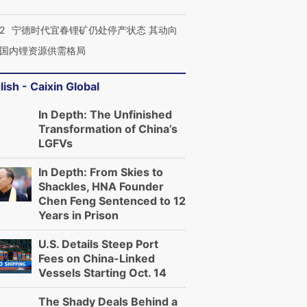
2
宁德时代宜春锂矿仍处停产状态 其动向
国内锂资源供需格局
lish - Caixin Global
In Depth: The Unfinished
Transformation of China’s
LGFVs
In Depth: From Skies to
Shackles, HNA Founder
Chen Feng Sentenced to 12
Years in Prison
U.S. Details Steep Port
Fees on China-Linked
Vessels Starting Oct. 14
The Shady Deals Behind a