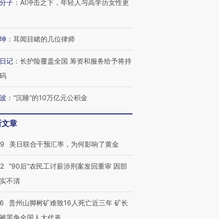
分子
：
AI冲击之下，年轻人与高学历女性更
跨国走私7万
视线｜被称为“蟑螂”的印
视线｜“入侵”还是“人道危
检体内含3种
度Z世代 用街头抗争将教
机”？难民潮撕裂西班牙
秘鲁纳斯
育部长拱下台
飞地休达
13人遇难
坤
：
耳闻目睹的几位律师
日记
：
长护险覆盖全国 筹资和服务给予将持
码
进第四届链博
【商旅对话】华住集团
波
：
“沉睡”的10万亿元公积金
技“链”接产
【特别呈现】寻找100种
CFO：不靠规模取胜，华
【特别呈
有意思的生活方式·第三对
住三大增长引擎是什么？
有意思的
新文章
09
美日联合干预汇率，为何影响了黄金
32
“90后”农民工讨薪涉刑案发回重审 因部
实不清
36
贵州山脚树矿难致16人死亡近三年 矿长
被罢免全国人大代表