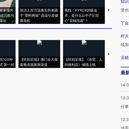
知识
受伤
致多瑙河
加沙上百万流离失所者困
视线｜HYROX的吸金
马航飞行员
二战沉船与
于“塑料烤箱” 高温引发健
术：是什么让中产们甘
粒摇头丸 尿
露出
康危机
心“花钱找虐”？
毒品
丁金
村夫
续加
【推广】走
吴晓
找100种
【特别呈现】澳门全力探
【特别呈现】《东莞，人
会，让数智科
式·第一对
索葡语国家新渠道
间便利店》倾情上线
业
最
14:
13:
分事
12:
涉罪