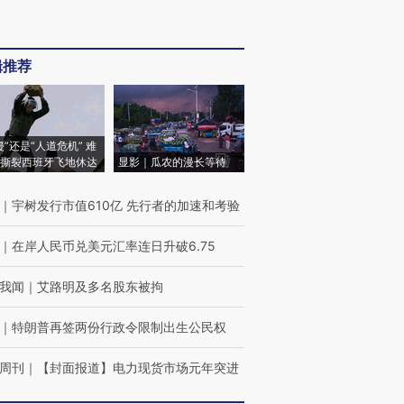
辑推荐
侵”还是“人道危机” 难
撕裂西班牙飞地休达
显影｜瓜农的漫长等待
｜
宇树发行市值610亿 先行者的加速和考验
｜
在岸人民币兑美元汇率连日升破6.75
我闻
｜
艾路明及多名股东被拘
｜
特朗普再签两份行政令限制出生公民权
周刊
｜
【封面报道】电力现货市场元年突进