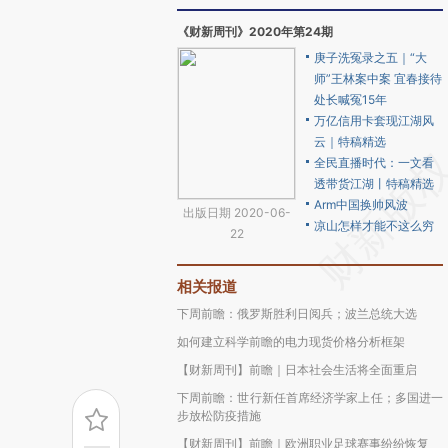
《财新周刊》2020年第24期
庚子洗冤录之五｜“大
师”王林案中案 宜春接待
处长喊冤15年
万亿信用卡套现江湖风
云｜特稿精选
全民直播时代：一文看
透带货江湖丨特稿精选
Arm中国换帅风波
出版日期 2020-06-
凉山怎样才能不这么穷
22
相关报道
下周前瞻：俄罗斯胜利日阅兵；波兰总统大选
如何建立科学前瞻的电力现货价格分析框架
【财新周刊】前瞻｜日本社会生活将全面重启
下周前瞻：世行新任首席经济学家上任；多国进一
步放松防疫措施
【财新周刊】前瞻｜欧洲职业足球赛事纷纷恢复