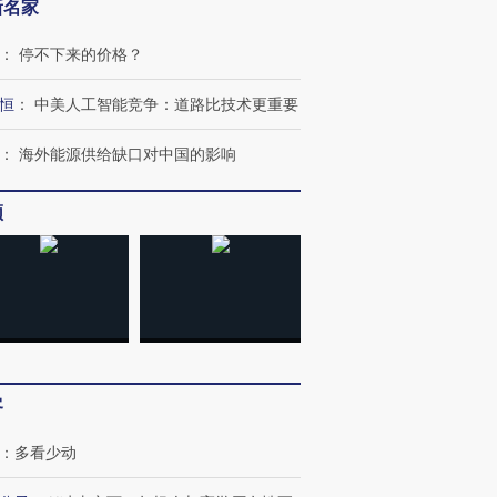
新名家
：
停不下来的价格？
恒
：
中美人工智能竞争：道路比技术更重要
：
海外能源供给缺口对中国的影响
频
客
：
多看少动