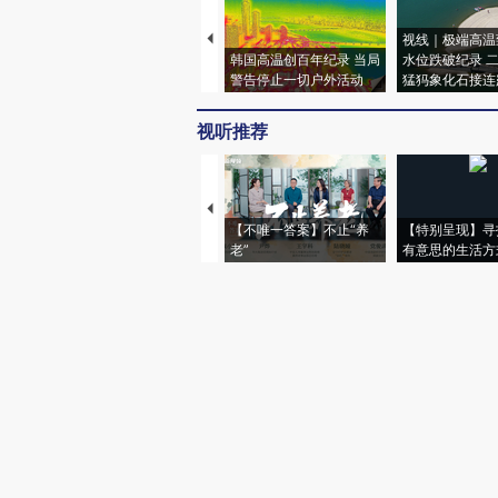
视线｜极端高温
韩国高温创百年纪录 当局
水位跌破纪录 
警告停止一切户外活动
猛犸象化石接连
视听推荐
【不唯一答案】不止“养
【特别呈现】寻
老”
有意思的生活方