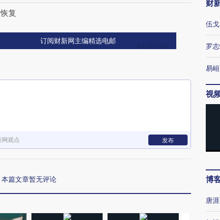
财
纷恢复
伍戈
订阅财新网主编精选电邮
罗志
易峘
视
新网观点
发布
博
本篇文章暂无评论
唐涯