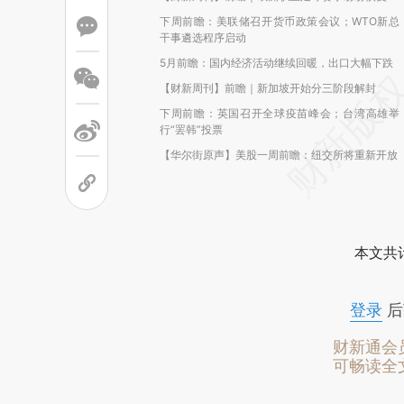
下周前瞻：美联储召开货币政策会议；WTO新总
干事遴选程序启动
5月前瞻：国内经济活动继续回暖，出口大幅下跌
【财新周刊】前瞻｜新加坡开始分三阶段解封
下周前瞻：英国召开全球疫苗峰会；台湾高雄举
行“罢韩”投票
【华尔街原声】美股一周前瞻：纽交所将重新开放
本文共计
登录
后
财新通会
可畅读全