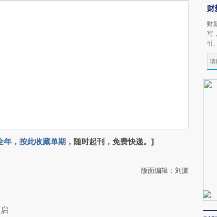
财
财
写
引
全年
，
按此收藏单期
，随时起刊，免费快递。]
版面编辑：刘潇
重启