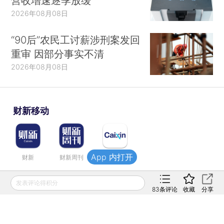
营收增速逐季放缓
2026年08月08日
“90后”农民工讨薪涉刑案发回
重审 因部分事实不清
2026年08月08日
财新移动
App 内打开
财新
财新周刊
Caixin
发表评论得积分
登录
网页版
订阅电邮
|
|
83
条评论
收藏
分享
Copyright 财新网 All Rights Reserved