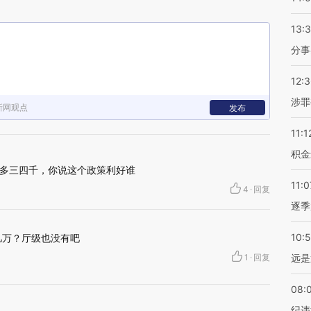
13:
分事
12:
涉罪
新网观点
发布
11:1
积金
多三四千，你说这个政策利好谁
11:0
4
·
回复
逐季
10:
几万？厅级也没有吧
1
·
回复
远是
08:
纪违