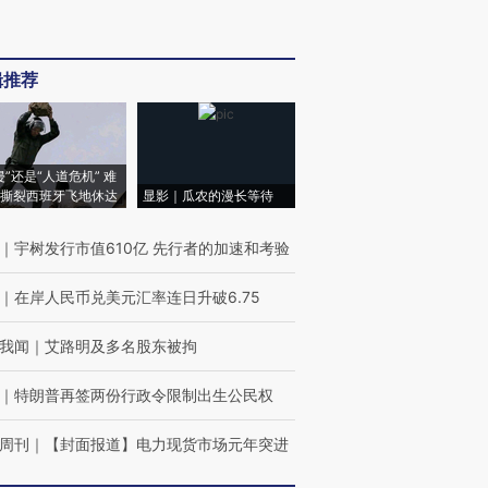
辑推荐
侵”还是“人道危机” 难
撕裂西班牙飞地休达
显影｜瓜农的漫长等待
｜
宇树发行市值610亿 先行者的加速和考验
｜
在岸人民币兑美元汇率连日升破6.75
我闻
｜
艾路明及多名股东被拘
｜
特朗普再签两份行政令限制出生公民权
周刊
｜
【封面报道】电力现货市场元年突进