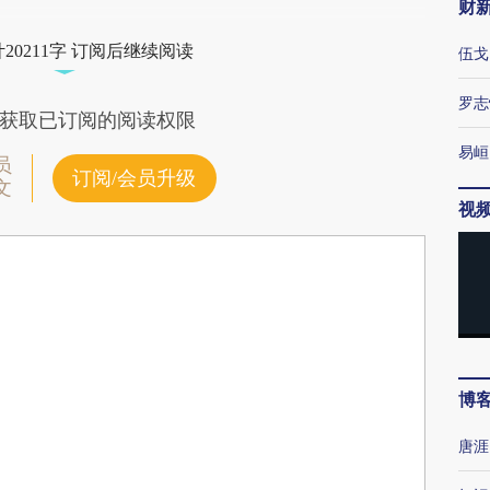
财
20211字 订阅后继续阅读
伍戈
罗志
获取已订阅的阅读权限
易峘
员
订阅/会员升级
文
视
博
唐涯