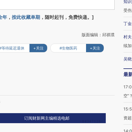
知识
受伤
全年
，
按此收藏单期
，随时起刊，免费快递。]
丁金
版面编辑：邱祺璞
村夫
续加
#等待延迟退休
+关注
#生物医药
+关注
吴晓
最
17:
空”
选
15:
资超
订阅财新网主编精选电邮
14: