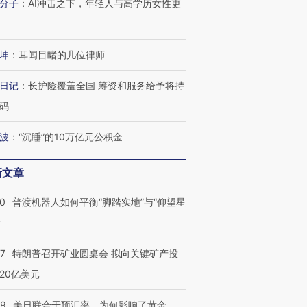
分子
：
AI冲击之下，年轻人与高学历女性更
坤
：
耳闻目睹的几位律师
日记
：
长护险覆盖全国 筹资和服务给予将持
码
波
：
“沉睡”的10万亿元公积金
新文章
00
普渡机器人如何平衡“脚踏实地”与“仰望星
？
57
特朗普召开矿业圆桌会 拟向关键矿产投
20亿美元
09
美日联合干预汇率，为何影响了黄金