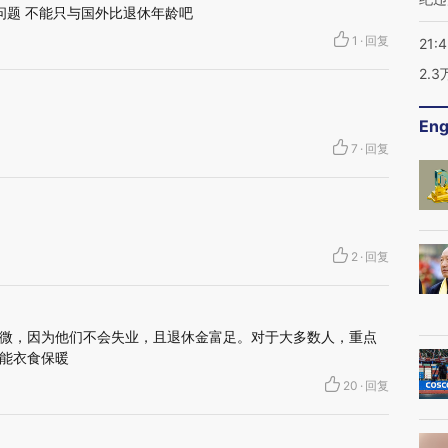
问题 不能只与国外比退休年龄吧
1
·
回复
21:
2.
Eng
7
·
回复
2
·
回复
微，因为他们不会失业，且退休金富足。对于大多数人，重点
能衣食保暖
20
·
回复