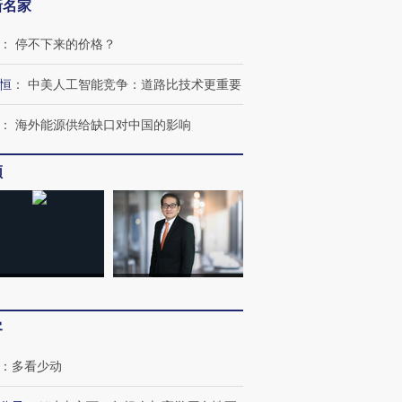
新名家
：
停不下来的价格？
恒
：
中美人工智能竞争：道路比技术更重要
：
海外能源供给缺口对中国的影响
频
客
：
多看少动