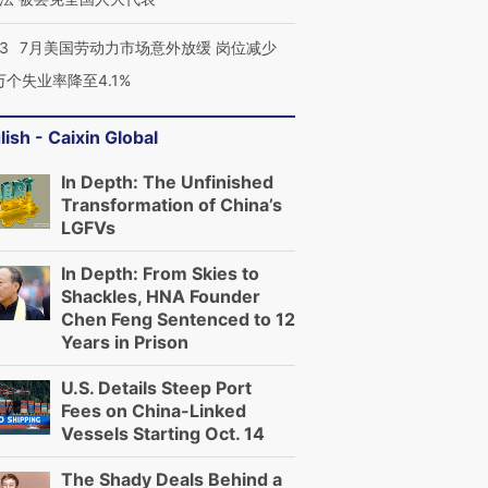
43
7月美国劳动力市场意外放缓 岗位减少
3万个失业率降至4.1%
lish - Caixin Global
In Depth: The Unfinished
Transformation of China’s
LGFVs
In Depth: From Skies to
Shackles, HNA Founder
Chen Feng Sentenced to 12
Years in Prison
U.S. Details Steep Port
Fees on China-Linked
Vessels Starting Oct. 14
The Shady Deals Behind a