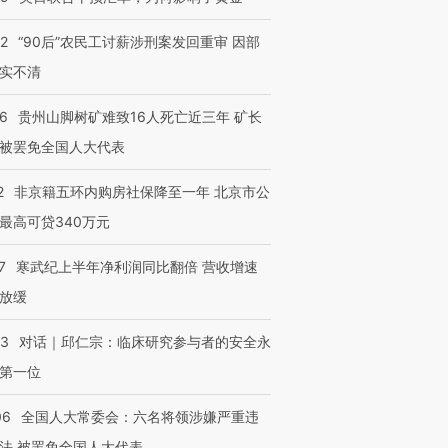
32
“90后”农民工讨薪涉刑案发回重审 因部
实不清
36
贵州山脚树矿难致16人死亡近三年 矿长
被罢免全国人大代表
2
非京籍五环内购房社保降至一年 北京市公
最高可贷340万元
7
寒武纪上半年净利润同比翻倍 营收增速
放缓
53
对话｜邱仁宗：临床研究参与者的安全永
第一位
06
全国人大常委会：六名将领涉嫌严重违
法 被罢免全国人大代表