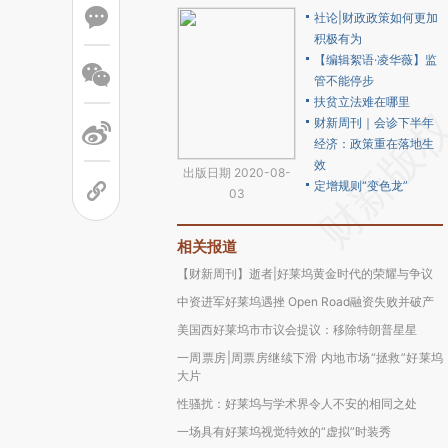
社论|财政政策如何更加
积极有为
【编辑絮语·凌华薇】监
管不能停步
扶贫立法难在哪里
财新周刊｜会诊下半年
经济：政策重在落地生
效
出版日期 2020-08-
定增规则“变色龙”
03
相关报道
【财新周刊】逝者|好莱坞黄金时代的荣耀与争议
中资进军好莱坞遇挫 Open Road融资失败并破产
美国西好莱坞市市议会提议：移除特朗普星星
一周票房|周票房继续下滑 内地市场“拯救”好莱坞
大片
性骚扰：好莱坞与学术界令人不安的相同之处
一场具有好莱坞视觉特效的“虚拟”时装秀