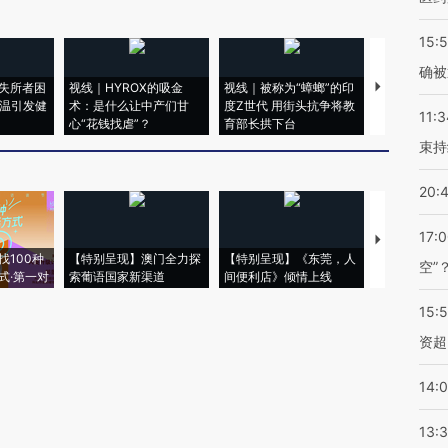
15:5
确被
失所者困
视线｜HYROX的吸金
视线｜被称为“蟑螂”的印
视线｜“入侵
高温引发健
术：是什么让中产们甘
度Z世代 用街头抗争将教
机”？难民潮
11:3
心“花钱找虐”？
育部长拱下台
飞地休达
束持
20:
17:
【推广】走
找100种
【特别呈现】澳门全力探
【特别呈现】《东莞，人
会，让数智科
空”
式·第一对
索葡语国家新渠道
间便利店》倾情上线
业
15:
资超
14:
13: