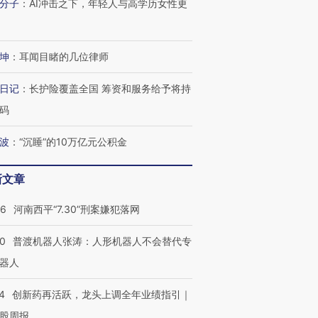
分子
：
AI冲击之下，年轻人与高学历女性更
坤
：
耳闻目睹的几位律师
日记
：
长护险覆盖全国 筹资和服务给予将持
码
波
：
“沉睡”的10万亿元公积金
新文章
26
河南西平“7.30”刑案嫌犯落网
00
普渡机器人张涛：人形机器人不会替代专
器人
4
创新药再活跃，龙头上调全年业绩指引｜
股周报