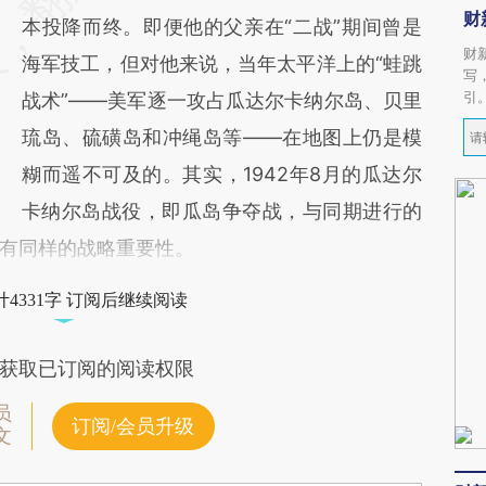
财
本投降而终。即便他的父亲在“二战”期间曾是
财
海军技工，但对他来说，当年太平洋上的“蛙跳
写
引
战术”——美军逐一攻占瓜达尔卡纳尔岛、贝里
琉岛、硫磺岛和冲绳岛等——在地图上仍是模
糊而遥不可及的。其实，1942年8月的瓜达尔
卡纳尔岛战役，即瓜岛争夺战，与同期进行的
有同样的战略重要性。
4331字 订阅后继续阅读
获取已订阅的阅读权限
员
订阅/会员升级
文