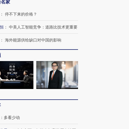
新名家
：
停不下来的价格？
恒
：
中美人工智能竞争：道路比技术更重要
：
海外能源供给缺口对中国的影响
频
客
：
多看少动