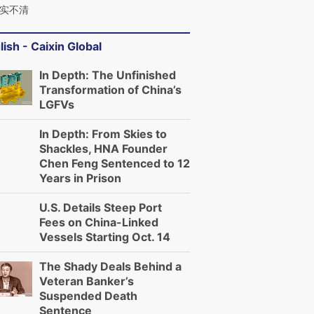
实不清
lish - Caixin Global
In Depth: The Unfinished
Transformation of China’s
LGFVs
In Depth: From Skies to
Shackles, HNA Founder
Chen Feng Sentenced to 12
Years in Prison
U.S. Details Steep Port
Fees on China-Linked
Vessels Starting Oct. 14
The Shady Deals Behind a
Veteran Banker’s
Suspended Death
Sentence