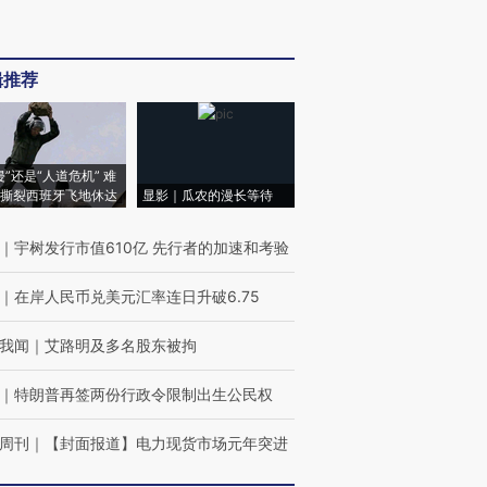
辑推荐
侵”还是“人道危机” 难
撕裂西班牙飞地休达
显影｜瓜农的漫长等待
｜
宇树发行市值610亿 先行者的加速和考验
｜
在岸人民币兑美元汇率连日升破6.75
我闻
｜
艾路明及多名股东被拘
｜
特朗普再签两份行政令限制出生公民权
周刊
｜
【封面报道】电力现货市场元年突进