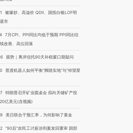
1
被爆炒、高溢价 QDII、国投白银LOF明
退市
”还是“人道危
湖北宜昌局部短时降雨
哈尔滨遭遇短时极端强降
撕裂西班牙
128毫米 紧急转移近
雨 3小时累计雨量超80毫
秘鲁纳斯
4
7月CPI、PPI同比均低于预期 PPI同比结
4000人
米
13人遇难
续改善、高位回落
46
观势｜离岸信托90天补税窗口期疑问
00
普渡机器人如何平衡“脚踏实地”与“仰望星
进第四届链博
【商旅对话】华住集团
技“链”接产
【特别呈现】寻找100种
CFO：不靠规模取胜，华
【特别呈
？
有意思的生活方式·第三对
住三大增长引擎是什么？
有意思的
57
特朗普召开矿业圆桌会 拟向关键矿产投
20亿美元(含视频)
09
美日联合干预汇率，为何影响了黄金
32
“90后”农民工讨薪涉刑案发回重审 因部