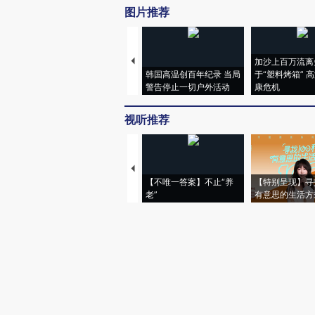
图片推荐
加沙上百万流离
韩国高温创百年纪录 当局
于“塑料烤箱” 
警告停止一切户外活动
康危机
视听推荐
【不唯一答案】不止“养
【特别呈现】寻
老”
有意思的生活方