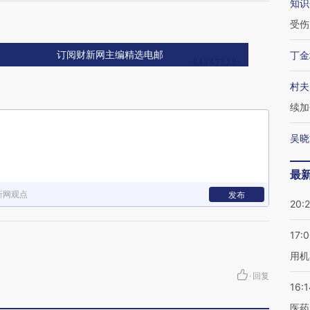
知识
受伤
丁金
订阅财新网主编精选电邮
村夫
续加
吴晓
最
新网观点
发布
20:
17:
用机
·
回复
16:1
医药