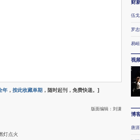
财
伍戈
罗志
易峘
视
全年
，
按此收藏单期
，随时起刊，免费快递。]
版面编辑：刘潇
博
唐涯
燃灯点火