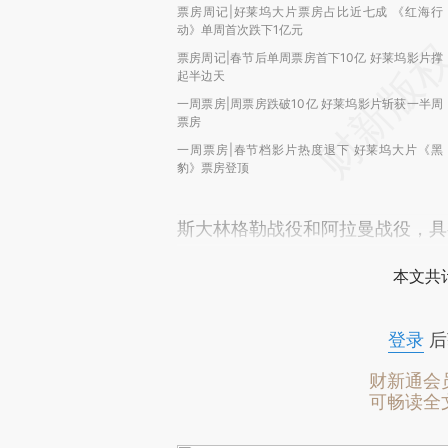
票房周记|好莱坞大片票房占比近七成 《红海行
动》单周首次跌下1亿元
票房周记|春节后单周票房首下10亿 好莱坞影片撑
起半边天
一周票房|周票房跌破10亿 好莱坞影片斩获一半周
票房
一周票房|春节档影片热度退下 好莱坞大片《黑
豹》票房登顶
斯大林格勒战役和阿拉曼战役，具
本文共计
登录
后
财新通会
可畅读全