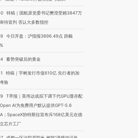
50
特稿｜国航原党委书记樊澄受贿3847万
审待宣判 否认大多数指控
OX的吸金
马航飞行员跨国走私7万
视线｜被称为“蟑螂”的印
让中产们甘
粒摇头丸 尿检体内含3种
度Z世代 用街头抗争将教
秘鲁纳斯
29
今日开盘：沪指报3896.49点 跌幅
”？
毒品
育部长拱下台
13人遇难
0%
24
蓄势突破后的黄金
51
特稿｜宇树发行市值610亿 先行者的加
进第四届链博
【商旅对话】华住集团
技“链”接产
【特别呈现】寻找100种
CFO：不靠规模取胜，华
【特别呈
考验
有意思的生活方式·第三对
住三大增长引擎是什么？
有意思的
29
T早报｜英伟达或拟下调下代GPU显存配
Open AI为免费用户默认提供GPT-5.6
NA；SpaceX协特斯拉宣布斥168亿美元在德
立芯片工厂
07
成都一区法院原院长 被指“违规挂证执