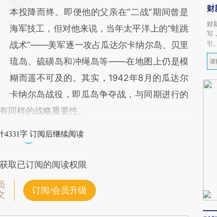
财
本投降而终。即便他的父亲在“二战”期间曾是
财
海军技工，但对他来说，当年太平洋上的“蛙跳
写
引
战术”——美军逐一攻占瓜达尔卡纳尔岛、贝里
琉岛、硫磺岛和冲绳岛等——在地图上仍是模
糊而遥不可及的。其实，1942年8月的瓜达尔
卡纳尔岛战役，即瓜岛争夺战，与同期进行的
有同样的战略重要性。
4331字 订阅后继续阅读
获取已订阅的阅读权限
员
订阅/会员升级
文