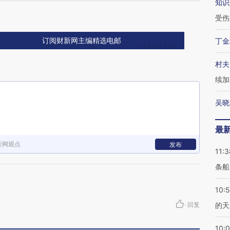
知识
受伤
丁金
订阅财新网主编精选电邮
村夫
续加
吴晓
最
新网观点
发布
11:3
条船
10:
·
回复
的天
10: