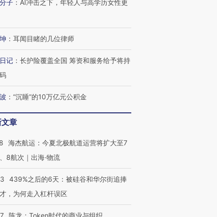
分子
：
AI冲击之下，年轻人与高学历女性更
坤
：
耳闻目睹的几位律师
日记
：
长护险覆盖全国 筹资和服务给予将持
码
波
：
“沉睡”的10万亿元公积金
新文章
8
海杰航运：今夏北极航道运营将扩大至7
、8航次｜出海·物流
53
439%之后的6天：被硅谷和华尔街追捧
才，为何走入杠杆误区
07
陈龙：Token时代的商业与组织