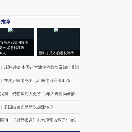
辑推荐
宜昌局部短时降雨
8毫米 紧急转移近
00人
显影｜瓜农的漫长等待
｜
规避封锁 中国超大油轮停靠埃及绕行非洲
｜
在岸人民币兑美元汇率连日升破6.75
我闻
｜
资管掌舵人更替 百年人寿僵局何解
｜
多国出台光伏新政加速转型
周刊
｜
【封面报道】电力现货市场元年突进