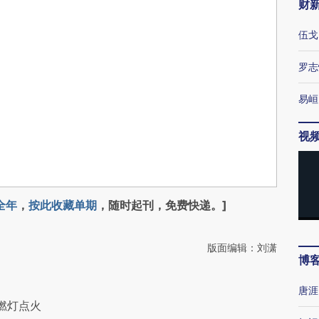
财
伍戈
罗志
易峘
视
全年
，
按此收藏单期
，随时起刊，免费快递。]
版面编辑：刘潇
博
唐涯
燃灯点火