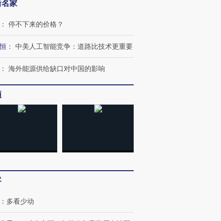
新名家
：
停不下来的价格？
恒
：
中美人工智能竞争：道路比技术更重要
：
海外能源供给缺口对中国的影响
频
客
：
多看少动