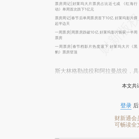
票房周记|好莱坞大片票房占比近七成 《红海行
动》单周首次跌下1亿元
票房周记|春节后单周票房首下10亿 好莱坞影片撑
起半边天
一周票房|周票房跌破10亿 好莱坞影片斩获一半周
票房
一周票房|春节档影片热度退下 好莱坞大片《黑
豹》票房登顶
斯大林格勒战役和阿拉曼战役，具
本文共计
登录
后
财新通会
可畅读全