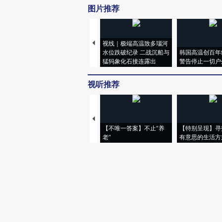
图片推荐
视线｜极端高温致多瑙河
水位跌破纪录 二战沉船与
韩国高温创百年
猛犸象化石接连露出
警告停止一切户
视听推荐
【不唯一答案】不止“养
【特别呈现】寻
老”
有意思的生活方