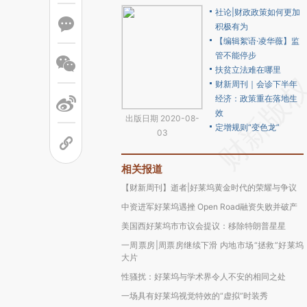
社论|财政政策如何更加
积极有为
【编辑絮语·凌华薇】监
管不能停步
扶贫立法难在哪里
财新周刊｜会诊下半年
经济：政策重在落地生
效
出版日期 2020-08-
定增规则“变色龙”
03
相关报道
【财新周刊】逝者|好莱坞黄金时代的荣耀与争议
中资进军好莱坞遇挫 Open Road融资失败并破产
美国西好莱坞市市议会提议：移除特朗普星星
一周票房|周票房继续下滑 内地市场“拯救”好莱坞
大片
性骚扰：好莱坞与学术界令人不安的相同之处
一场具有好莱坞视觉特效的“虚拟”时装秀