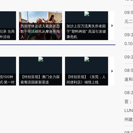
09:
元二
西班牙休达进入紧急状态
加沙上百万流离失所者困
视线｜HYR
纪录 当局
数千非法移民从摩洛哥闯
于“塑料烤箱” 高温引发健
术：是什么
09:
外活动
入
康危机
心“花钱找虐
0.1
09:
08:
【推广】走
找100种
【特别呈现】澳门全力探
【特别呈现】《东莞，人
会，让数智科
速和
式·第一对
索葡语国家新渠道
间便利店》倾情上线
业
08:
置；
LU
州建
08: