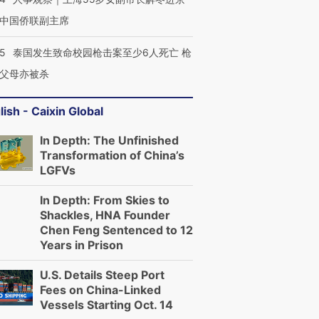
中国侨联副主席
45
泰国发生致命校园枪击案至少6人死亡 枪
父母亦被杀
lish - Caixin Global
In Depth: The Unfinished
Transformation of China’s
LGFVs
In Depth: From Skies to
Shackles, HNA Founder
Chen Feng Sentenced to 12
Years in Prison
U.S. Details Steep Port
Fees on China-Linked
Vessels Starting Oct. 14