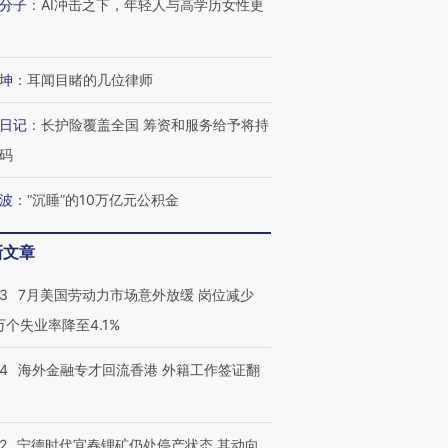
分子
：
AI冲击之下，年轻人与高学历女性更
坤
：
耳闻目睹的几位律师
日记
：
长护险覆盖全国 筹资和服务给予将持
码
波
：
“沉睡”的10万亿元公积金
新文章
43
7月美国劳动力市场意外放缓 岗位减少
跨国走私7万
视线｜被称为“蟑螂”的印
视线｜“入侵”还是“人道危
检体内含3种
度Z世代 用街头抗争将教
机”？难民潮撕裂西班牙
秘鲁纳斯
3万个失业率降至4.1%
育部长拱下台
飞地休达
13人遇难
14
海外金融专才回流香港 外籍工作签证翻
2
宁德时代宜春锂矿仍处停产状态 其动向