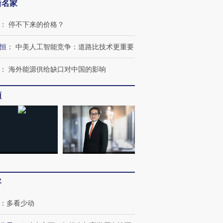
新名家
：
停不下来的价格？
恒
：
中美人工智能竞争：道路比技术更重要
：
海外能源供给缺口对中国的影响
频
客
：
多看少动