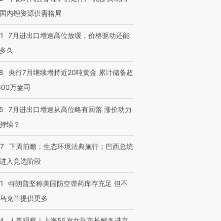
进第四届链博
【商旅对话】华住集团
技“链”接产
【特别呈现】寻找100种
CFO：不靠规模取胜，华
【特别呈
国内锂资源供需格局
有意思的生活方式·第三对
住三大增长引擎是什么？
有意思的
1
7月进出口增速高位放缓，价格驱动还能
多久
8
央行7月继续增持近20吨黄金 累计储备超
600万盎司
5
7月进出口增速从高位略有回落 涨价动力
持续？
07
下周前瞻：生态环境法典施行；巴西总统
进入竞选阶段
1
特朗普坚称美国防空弹药库存充足 但不
乌克兰提供更多
24
人事观察｜上海55岁女副市长解冬进京