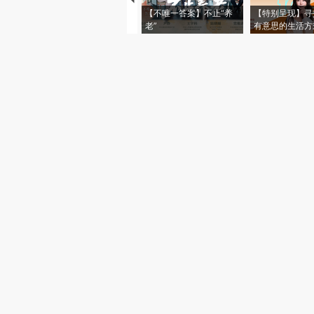
【不唯一答案】不止“养
【特别呈现】寻
老”
有意思的生活方