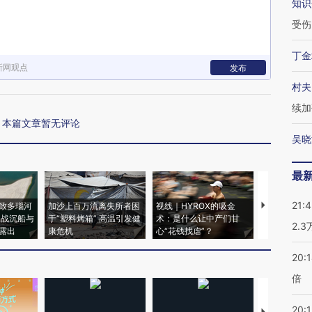
知识
受伤
丁金
新网观点
发布
村夫
续加
本篇文章暂无评论
吴晓
最
21:
致多瑙河
加沙上百万流离失所者困
视线｜HYROX的吸金
马航飞行员
二战沉船与
于“塑料烤箱” 高温引发健
术：是什么让中产们甘
粒摇头丸 尿
2.
露出
康危机
心“花钱找虐”？
毒品
20:
倍
20:1