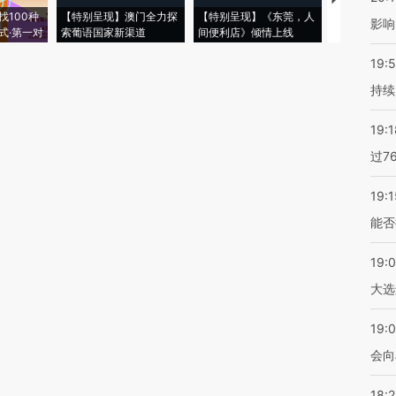
【推广】走
找100种
【特别呈现】澳门全力探
【特别呈现】《东莞，人
会，让数智科
影响
式·第一对
索葡语国家新渠道
间便利店》倾情上线
业
19:5
持续
19:1
过7
19:1
能否
19:
大选
19:0
会向
18: