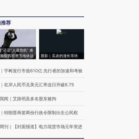
辑推荐
侵”还是“人道危机” 难
撕裂西班牙飞地休达
显影｜瓜农的漫长等待
｜
宇树发行市值610亿 先行者的加速和考验
｜
在岸人民币兑美元汇率连日升破6.75
我闻
｜
艾路明及多名股东被拘
｜
特朗普再签两份行政令限制出生公民权
周刊
｜
【封面报道】电力现货市场元年突进