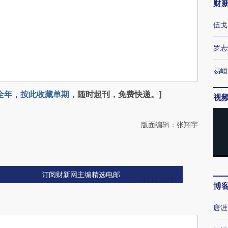
财
伍戈
罗志
易峘
全年
，
按此收藏单期
，随时起刊，免费快递。]
视
版面编辑：张翔宇
订阅财新网主编精选电邮
博
唐涯