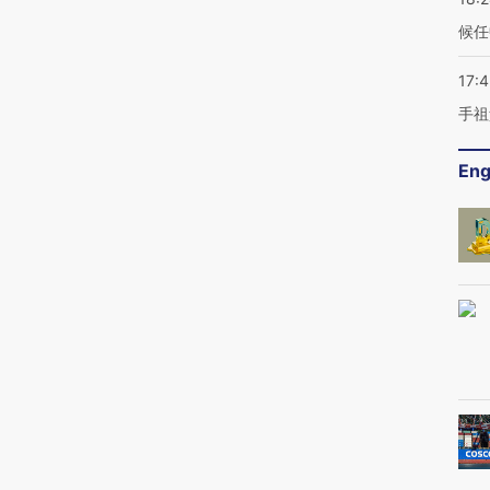
候任
17:
手祖
Eng