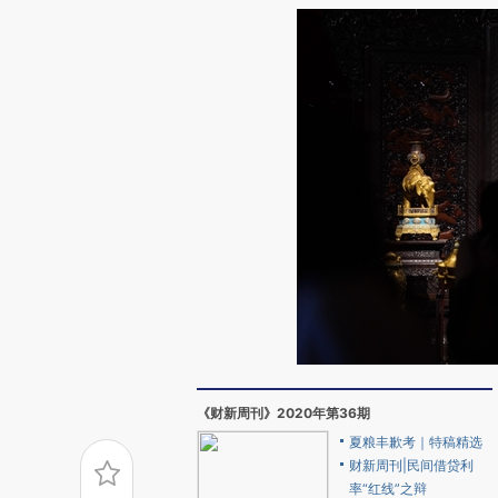
《财新周刊》2020年第36期
夏粮丰歉考｜特稿精选
财新周刊|民间借贷利
率“红线”之辩