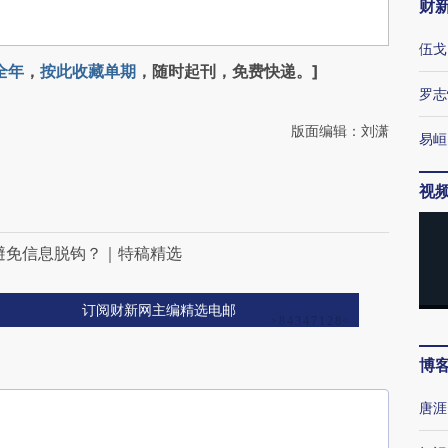
财
伍戈
全年
，
按此收藏单期
，随时起刊，免费快递。]
罗志
版面编辑：刘潇
易峘
视
避免信息脱钩？｜特稿精选
订阅财新网主编精选电邮
博
唐涯