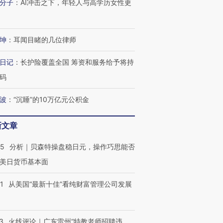
分子
：
AI冲击之下，年轻人与高学历女性更
坤
：
耳闻目睹的几位律师
日记
：
长护险覆盖全国 筹资和服务给予将持
码
波
：
“沉睡”的10万亿元公积金
新文章
05
分析｜贝森特操盘稳日元，操作巧思能否
美日货币基本面
1
从美国“最新十佳”看纯财富管理公司发展
3
火线评论｜广东雷州“特教老师招聘违