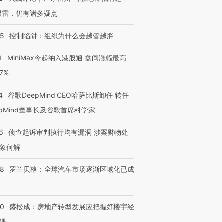
很雷，仍有诸多疑点
05
控制陷阱：组织为什么会越管越胖
1
MiniMax今起纳入港股通 盘间涨幅最高
77%
4
谷歌DeepMind CEO哈萨比斯卸任 转任
跨国走私7万
视线｜HY
epMind董事长及谷歌首席科学家
检体内含3种
泽连斯基密集出访美英 索
秘鲁纳斯卡观光飞机坠毁
术：是什
要防空导弹“救急”
13人遇难
心“花钱找
6
侦查起诉审判执行均有漏洞 涉案财物处
象何解
58
罗兰贝格：全球汽车市场逐渐区域化已成
进第四届链博
【商旅对话】华住集团
技“链”接产
【特别呈现】寻找100种
CFO：不靠规模取胜，华
【特别呈
有意思的生活方式·第三对
住三大增长引擎是什么？
有意思的
50
盛松成：房地产转型发展应把握好楼宇经
遇