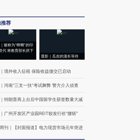
辑推荐
｜被称为“蟑螂”的印
世代 将教育部长拱下
显影｜瓜农的漫长等待
｜
境外收入征税 保险收益缴交已启动
｜
河南“三支一扶”考试舞弊 警方介入侦查
｜
特朗普再上台后中国留学生获签数量大减
｜
广州开发区产业园REIT较发行价“腰斩”
周刊
｜
【封面报道】电力现货市场元年突进