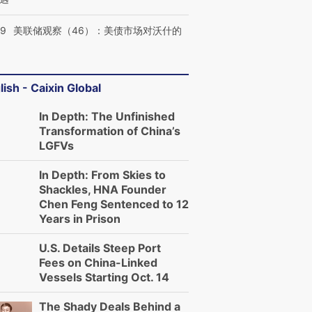
39
美联储观察（46）：美债市场对沃什的
lish - Caixin Global
In Depth: The Unfinished
Transformation of China’s
LGFVs
In Depth: From Skies to
Shackles, HNA Founder
Chen Feng Sentenced to 12
Years in Prison
U.S. Details Steep Port
Fees on China-Linked
Vessels Starting Oct. 14
The Shady Deals Behind a