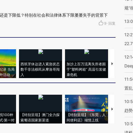
规”
还是下限低？特别在社会和法律体系下限屡屡失手的背景下
13:
9
·
回复
12:2
22.
12:1
西班牙休达进入紧急状态
加沙上百万流离失所者困
马航飞行员
De
纪录 当局
数千非法移民从摩洛哥闯
于“塑料烤箱” 高温引发健
粒摇头丸 尿
外活动
入
康危机
毒品
11:5
置乱
10:
【推广】走
趋势
找100种
【特别呈现】澳门全力探
【特别呈现】《东莞，人
会，让数智科
式·第一对
索葡语国家新渠道
间便利店》倾情上线
业
10:
济机