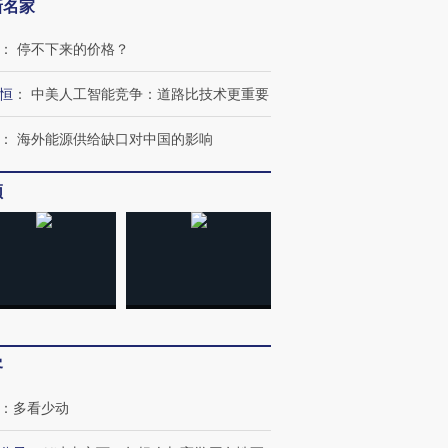
新名家
：
停不下来的价格？
恒
：
中美人工智能竞争：道路比技术更重要
：
海外能源供给缺口对中国的影响
频
客
：
多看少动