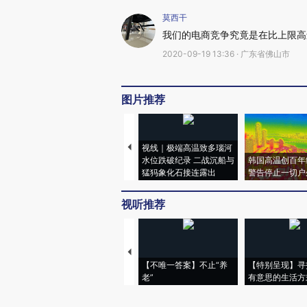
莫西干
我们的电商竞争究竟是在比上限高
2020-09-19 13:36 · 广东省佛山市
图片推荐
视线｜极端高温致多瑙河
水位跌破纪录 二战沉船与
韩国高温创百年
猛犸象化石接连露出
警告停止一切户
视听推荐
【不唯一答案】不止“养
【特别呈现】寻
老”
有意思的生活方