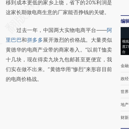
移到成本更低的家乡上饶，省下的20%利润是
这家长期做电商生意的厂家能否挣钱的关键。
编
过去一年，中国两大实物电商平台——
阿
里巴巴
和
拼多多
展开激烈的价格战。大量类似
视线
度Z
黄德华的电商产业带的商家卷入。“以前T恤卖
台
十几块，现在得卖九块九包邮甚至更便宜，我
金融
们实在做不出来。”黄德华用“惨烈”来形容目前
的电商价格战。
政经
世界
地产
财新