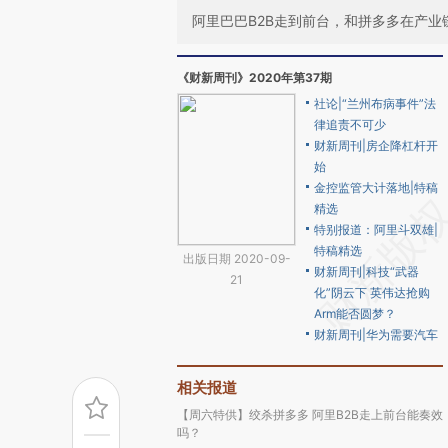
阿里巴巴B2B走到前台，和拼多多在产
《财新周刊》2020年第37期
社论|“兰州布病事件”法
律追责不可少
财新周刊|房企降杠杆开
始
金控监管大计落地|特稿
精选
特别报道：阿里斗双雄|
特稿精选
出版日期 2020-09-
财新周刊|科技“武器
21
化”阴云下 英伟达抢购
Arm能否圆梦？
财新周刊|华为需要汽车
相关报道
【周六特供】绞杀拼多多 阿里B2B走上前台能奏效
吗？