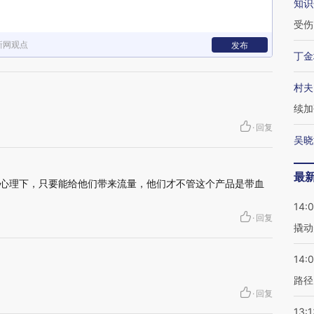
知识
受伤
新网观点
发布
丁金
村夫
续加
·
回复
吴晓
最
心理下，只要能给他们带来流量，他们才不管这个产品是带血
14:
·
回复
撬动
14:0
路径
·
回复
13:1