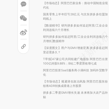
【市场动态】阿里巴巴新业务：推动中国制造业现
代化
国美零售上半年巨亏26亿元 与京东拼多多结盟加
码线上
【数据精华】研判拼多多如何追赶阿里/工业企业
利润连续六个月增长
研判拼多多如何追赶阿里/工业企业利润连续六个
月增长|数据精华
【深度图文】用户与GMV增速背离 拼多多追赶阿
里还需多久？
T早报|47家公司共同组建广电股份 阿里巴巴出资
100亿持股9.88%；B站二季度营收增七成
阿里巴巴投资SaaS服务商小满科技 加码外贸数字
化
【市场动态】规避潜在政治风险 阿里巴巴股东纷
纷将ADR转换成香港上市股票
拼多多二季度GMV增长失速 未来将加大农产品补
贴