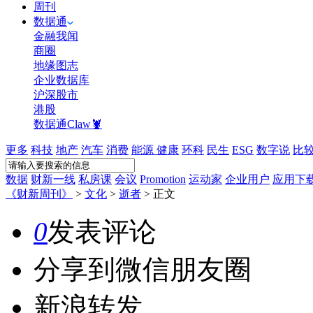
周刊
数据通
金融我闻
商圈
地缘图志
企业数据库
沪深股市
港股
数据通Claw🦞
更多
科技
地产
汽车
消费
能源
健康
环科
民生
ESG
数字说
比
数据
财新一线
私房课
会议
Promotion
运动家
企业用户
应用下
《财新周刊》
>
文化
>
逝者
>
正文
0
发表评论
分享到微信朋友圈
新浪转发