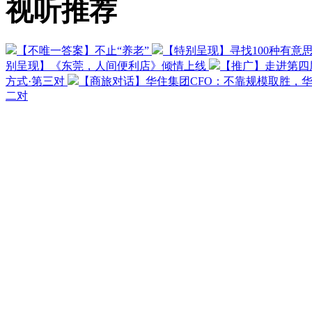
视听推荐
【不唯一答案】不止“养老”
【特别呈现】寻找100种有意
别呈现】《东莞，人间便利店》倾情上线
【推广】走进第四
方式·第三对
【商旅对话】华住集团CFO：不靠规模取胜，
二对