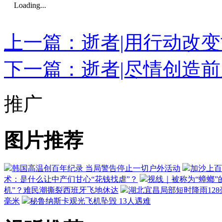
Loading...
上一篇：逝者|用行动改
下一篇：逝者|尽情创造
推广
图片推荐
韩国高温创百年纪录 当局警告停止一切户外活动
加沙上百
术：是什么让中产们甘心“花钱找虐”？
视线｜被称为“蟑螂”
机”？难民潮撕裂西班牙飞地休达
湖北宜昌局部短时降雨128毫
毫米
秘鲁纳斯卡观光飞机坠毁 13人遇难