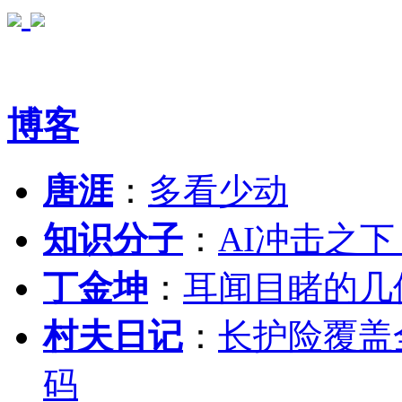
博客
唐涯
：
多看少动
知识分子
：
AI冲击之
丁金坤
：
耳闻目睹的几
村夫日记
：
长护险覆盖
码