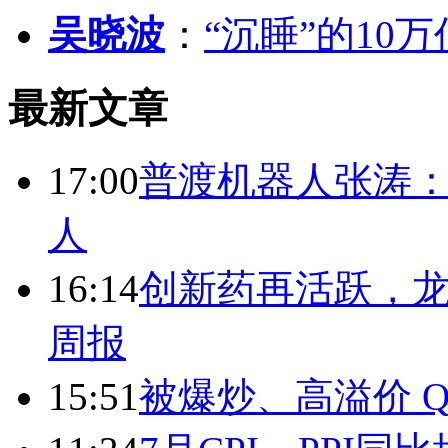
吴晓波
：
“沉睡”的10
最新文章
17:00
普渡机器人张涛
人
16:14
创新药再活跃，
周报
15:51
被爆炒、高溢价 Q