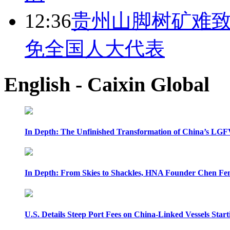
12:36
贵州山脚树矿难致
免全国人大代表
English - Caixin Global
In Depth: The Unfinished Transformation of China’s LGF
In Depth: From Skies to Shackles, HNA Founder Chen Feng
U.S. Details Steep Port Fees on China-Linked Vessels Start