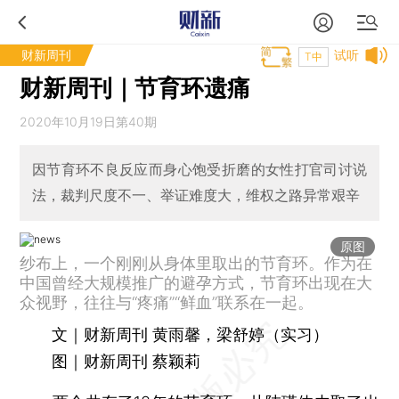
财新周刊
试听
T中
财新周刊｜节育环遗痛
2020年10月19日第40期
因节育环不良反应而身心饱受折磨的女性打官司讨说
法，裁判尺度不一、举证难度大，维权之路异常艰辛
原图
纱布上，一个刚刚从身体里取出的节育环。作为在
中国曾经大规模推广的避孕方式，节育环出现在大
众视野，往往与“疼痛”“鲜血”联系在一起。
文｜财新周刊 黄雨馨，梁舒婷（实习）
图｜财新周刊 蔡颖莉