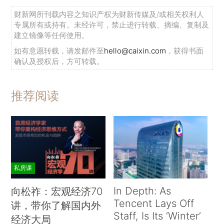
财新网所刊载内容之知识产权为财新传媒及/或相关权利人
专属所有或持有。未经许可，禁止进行转载、摘编、复制及
建立镜像等任何使用。
如有意愿转载，请发邮件至
hello@caixin.com
，获得书面
确认及授权后，方可转载。
推荐阅读
私房课
In Depth: As
向松祚：宏观经济70
Tencent Lays Off
讲，带你了解国内外
Staff, Is Its ‘Winter’
经济大局