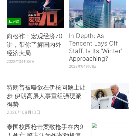
私房课
In Depth: As
向松祚：宏观经济70
Tencent Lays Off
讲，带你了解国内外
Staff, Is Its ‘Winter’
经济大局
Approaching?
2022年04月06日
2022年04月01日
特朗普被曝欲在伊核问题上让
步 伊朗高层人事重组强硬派
得势
2026年08月10日
泰国校园枪击案致枪手在内9
人死亡 警方认为作案动机复